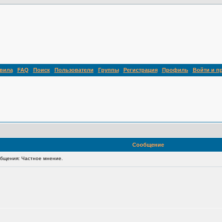
вила
FAQ
Поиск
Пользователи
Группы
Регистрация
Профиль
Войти и п
Сообщение
бщения: Частное мнение.