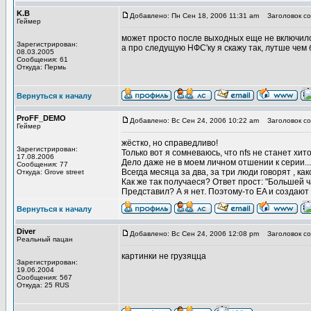
K.B
Добавлено: Пн Сен 18, 2006 11:31 am
Заголовок со
Геймер
может просто после выходных еще не включился
Зарегистрирован:
а про следущую НФС'ку я скажу так, лутше чем
08.03.2005
Сообщения: 61
Откуда: Пермь
Вернуться к началу
ProFF_DEMO
Добавлено: Вс Сен 24, 2006 10:22 am
Заголовок со
Геймер
жёстко, но справедливо!
Зарегистрирован:
Только вот я сомневаюсь, что nfs не станет х
17.08.2006
Дело даже не в моем личном отшении к серии...
Сообщения: 77
Всегда месяца за два, за три люди говорят , ка
Откуда: Grove street
Как же так получаеся? Ответ прост: "Большей ч
Представил? А я нет. Поэтому-то EA и создают
Вернуться к началу
Diver
Добавлено: Вс Сен 24, 2006 12:08 pm
Заголовок со
Реальный пацан
картинки не грузяцца
Зарегистрирован:
19.06.2004
Сообщения: 567
Откуда: 25 RUS