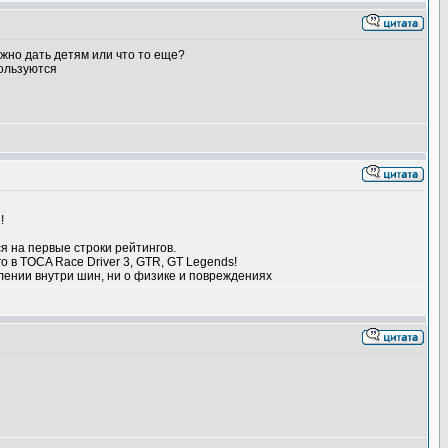
ожно дать детям или что то еще?
пользуются
!
тся на первые строки рейтингов.
о в TOCA Race Driver 3, GTR, GT Legends!
влении внутри шин, ни о физике и повреждениях