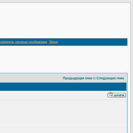
роверить личные сообщения
Вход
Предыдущая тема
::
Следующая тема