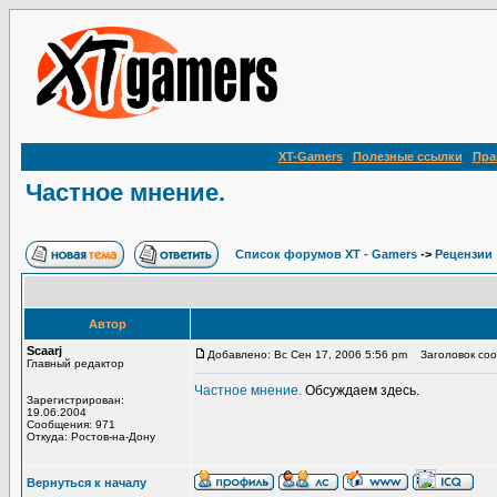
XT-Gamers
Полезные ссылки
Пра
Частное мнение.
Список форумов XT - Gamers
->
Рецензии
Автор
Scaarj
Добавлено: Вс Сен 17, 2006 5:56 pm
Заголовок соо
Главный редактор
Частное мнение.
Обсуждаем здесь.
Зарегистрирован:
19.06.2004
Сообщения: 971
Откуда: Ростов-на-Дону
Вернуться к началу