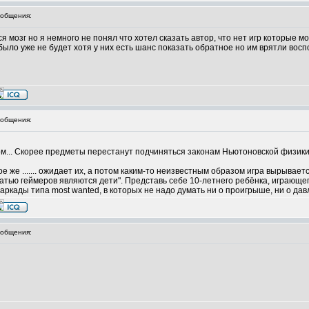
общения:
 мозг но я немного не понял что хотел сказать автор, что нет игр которые м
 было уже не будет хотя у них есть шанс показать обратное но им врятли вос
общения:
итом... Скорее предметы перестанут подчиняться законам Ньютоновской физики
кое же ....... ожидает их, а потом каким-то неизвестным образом игра вырывае
атью геймеров являются дети". Представь себе 10-летнего ребёнка, играющег
 аркады типа most wanted, в которых не надо думать ни о проигрыше, ни о да
общения: