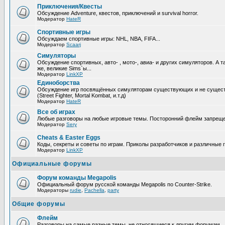
Приключения/Квесты
Обсуждение Adventure, квестов, приключений и survival horror.
Модератор
HateR
Спортивные игры
Обсуждаем спортивные игры: NHL, NBA, FIFA...
Модератор
Scaarj
Симуляторы
Обсуждение спортивных, авто- , мото-, авиа- и других симуляторов. А т
же, великие Sims`ы...
Модератор
LinkXP
Единоборства
Обсуждение игр посвящённых симуляторам существующих и не сущес
(Street Fighter, Mortal Kombat, и.т.д)
Модератор
HateR
Все об играх
Любые разговоры на любые игровые темы. Посторонний флейм запреще
Модератор
Sery
Cheats & Easter Eggs
Коды, секреты и советы по играм. Приколы разработчиков и различные 
Модератор
LinkXP
Официальные форумы
Форум команды Megapolis
Официальный форум русской команды Megapolis по Counter-Strike.
Модераторы
rudie
,
Pachella
,
party
Общие форумы
Флейм
Разговоры на самые разные темы, не относящиеся к другим форумам.