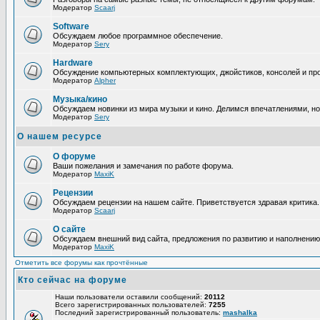
Модератор
Scaarj
Software
Обсуждаем любое программное обеспечение.
Модератор
Sery
Hardware
Обсуждение компьютерных комплектующих, джойстиков, консолей и про
Модератор
Alpher
Музыка/кино
Обсуждаем новинки из мира музыки и кино. Делимся впечатлениями, н
Модератор
Sery
О нашем ресурсе
О форуме
Ваши пожелания и замечания по работе форума.
Модератор
MaxiK
Рецензии
Обсуждаем рецензии на нашем сайте. Приветствуется здравая критика.
Модератор
Scaarj
О сайте
Обсуждаем внешний вид сайта, предложения по развитию и наполнению
Модератор
MaxiK
Отметить все форумы как прочтённые
Кто сейчас на форуме
Наши пользователи оставили сообщений:
20112
Всего зарегистрированных пользователей:
7255
Последний зарегистрированный пользователь:
mashalka