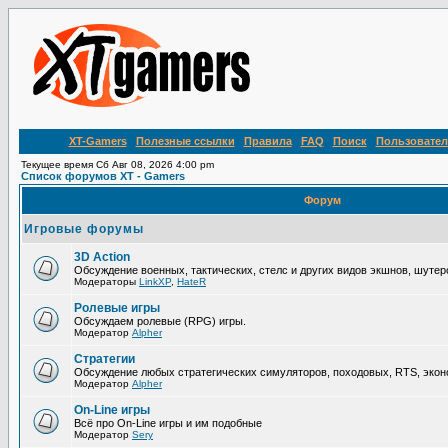
XT-Gamers
Полезные ссылки
Правила
FAQ
Поиск
Пользовател
Текущее время Сб Авг 08, 2026 4:00 pm
Список форумов XT - Gamers
Форум
Игровые форумы
3D Action
Обсуждение военных, тактических, стелс и других видов экшнов, шутер
Модераторы
LinkXP
,
HateR
Ролевые игры
Обсуждаем ролевые (RPG) игры.
Модератор
Alpher
Стратегии
Обсуждение любых стратегических симуляторов, походовых, RTS, эконо
Модератор
Alpher
On-Line игры
Всё про On-Line игры и им подобные
Модератор
Sery