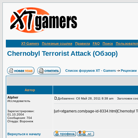
XT-Gamers
Полезные ссылки
Правила
FAQ
Поиск
Пользовател
Chernobyl Terrorist Attack (Обзор)
Список форумов XT - Gamers
->
Рецензии
Автор
Alpher
Добавлено: Сб Май 28, 2011 8:38 am
Заголовок сообщ
Исследователь
[url=xtgamers.com/page-id-8334.html]Chernobyl Te
Зарегистрирован:
01.10.2004
Сообщения: 704
Откуда: Воронеж
Вернуться к началу