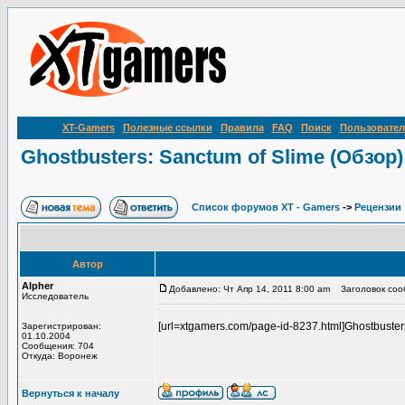
XT-Gamers
Полезные ссылки
Правила
FAQ
Поиск
Пользовател
Ghostbusters: Sanctum of Slime (Обзор)
Список форумов XT - Gamers
->
Рецензии
Автор
Alpher
Добавлено: Чт Апр 14, 2011 8:00 am
Заголовок сообщ
Исследователь
[url=xtgamers.com/page-id-8237.html]Ghostbuster
Зарегистрирован:
01.10.2004
Сообщения: 704
Откуда: Воронеж
Вернуться к началу