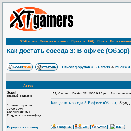
XT-Gamers
Полезные ссылки
Правила
FAQ
Поиск
Пользовател
Как достать соседа 3: В офисе (Обзор)
Список форумов XT - Gamers
->
Рецензии
Автор
Scaarj
Добавлено: Пн Ноя 27, 2006 9:36 pm
Заголовок сооб
Главный редактор
Как достать соседа 3: В офисе (Обзор)
, обсужд
Зарегистрирован:
19.06.2004
Сообщения: 971
Откуда: Ростов-на-Дону
Вернуться к началу