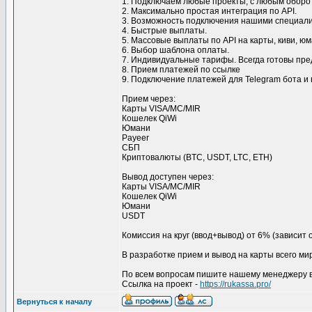
1. Подключаем любые проекты, с любым оборо
2. Максимально простая интеграция по API.
3. Возможность подключения нашими специали
4. Быстрые выплаты.
5. Массовые выплаты по API на карты, киви, ю
6. Выбор шаблона оплаты.
7. Индивидуальные тарифы. Всегда готовы пре
8. Прием платежей по ссылке
9. Подключение платежей для Telegram бота и в
Прием через:
Карты VISA/MC/MIR
Кошелек QiWi
Юмани
Payeer
СБП
Криптовалюты (BTC, USDT, LTC, ETH)
Вывод доступен через:
Карты VISA/MC/MIR
Кошелек QiWi
Юмани
USDT
Комиссия на круг (ввод+вывод) от 6% (зависит 
В разработке прием и вывод на карты всего ми
По всем вопросам пишите нашему менеджеру в
Ссылка на проект -
https://rukassa.pro/
Вернуться к началу