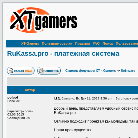
XT-Gamers
Полезные ссылки
Правила
FAQ
Поиск
Пользовател
RuKassa.pro - платежная система
Список форумов XT - Gamers
->
Software
Автор
polpol
Добавлено: Вс Дек 11, 2022 8:56 pm
Заголовок сооб
Новичок
Добрый день, представляем удобный сервис по п
Зарегистрирован:
RuKassa.pro
03.06.2015
Сообщения: 30
Отлично подходит проектам как молодым, так 
Наши преимущества: