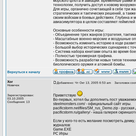
морского флота и авиации. Временные рамки иг
технологии, получить доступ к новому вооруже
Для игры, органично сочетающей в себе три жа
стратегических и тактических решений, а такж
своим войскам в боевых действиях. Глубина и 
авиасимулятора в целом составляют геймплей
Основные особенности игры:
- Объединение трех жанров (стратегия, тактика
- Масштабные военно-морские и воздушные опе
- Возможность изменить историю в ходе разви
- Большой выбор исторических сценариев с то
- Система набора юнитами опыта во время бое
- Полностью трехмерная графика.
- Возможность разработки новых типов техники
биологического оружия и атомной бомбы.
Вернуться к началу
Xor
Добавлено: Чт Окт 13, 2005 6:53 am
Заголовок соо
Новичок
Приветствую
.
Зарегистрирован:
03.10.2005
Во-первых, хотел бы дополнить пост уважаемого
Сообщения: 13
steelmonsters.com/ - официальный сайт игры.
pacificstorm.net/files/SM_rus_Demo.zip - русска
pacificstorm.ru/gallery/ - наша галерея скриншот
Если у кого-то есть желание посмотреть демку,
журналов:
Game.EXE
PC Игры