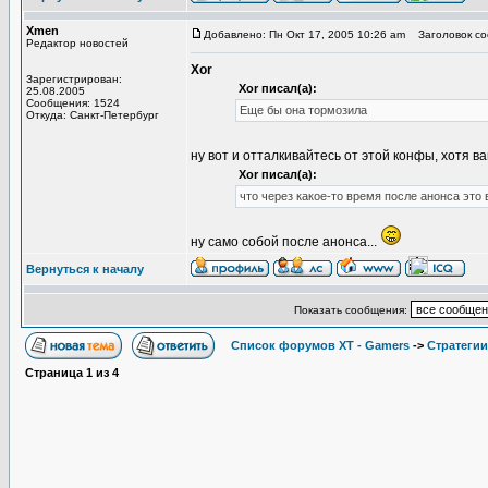
Xmen
Добавлено: Пн Окт 17, 2005 10:26 am
Заголовок со
Редактор новостей
Xor
Зарегистрирован:
Xor писал(а):
25.08.2005
Сообщения: 1524
Еще бы она тормозила
Откуда: Санкт-Петербург
ну вот и отталкивайтесь от этой конфы, хотя в
Xor писал(а):
что через какое-то время после анонса это
ну само собой после анонса...
Вернуться к началу
Показать сообщения:
Список форумов XT - Gamers
->
Стратегии
Страница
1
из
4