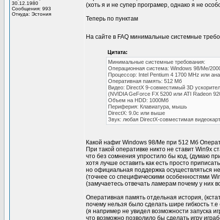
30.12.1980
(хоть я и не супер програмер, однако я не особо
Сообщения: 993
Откуда: Эстония
Теперь по пунктам
На сайте в FAQ минимальные системные требова
Цитата:
Минимальные системные требования:
Операционная система: Windows 98/Me/2000
Процессор: Intel Pentium 4 1700 MHz или ан
Оперативная память: 512 Мб
Видео: DirectX 9-совместимый 3D ускорите
(NVIDIA GeForce FX 5200 или ATI Radeon 92
Объем на HDD: 1000Мб
Периферия: Клавиатура, мышь
DirectX: 9.0с или выше
Звук: любая DirectX-совместимая видеокар
Какой нафиг Windows 98/Me при 512 Мб Операт
При такой оперативке никто не ставит Win9x 
что без сомнения упростило бы код, (думаю пр
хотя лучше оставить как есть просто приписать 
но официальная поддержка осуществляться не 
(точнее со специфическими особенностями Win
(замучаетесь отвечать ламерам почему у них в
Оперативная память отдельная история, (кстат
почему нельзя было сделать шире гибкость т.е
(я например не увидел возможности запуска и
что возможно позволило бы сделать игру игра