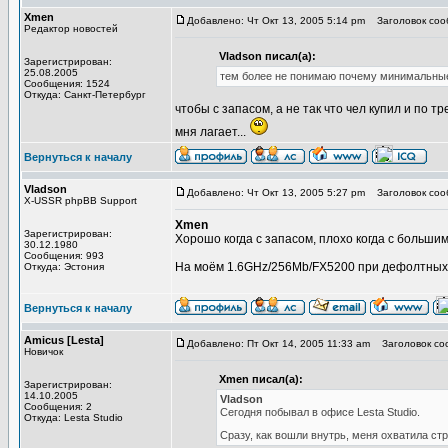
Xmen
Добавлено: Чт Окт 13, 2005 5:14 pm
Заголовок соо
Редактор новостей
Vladson писал(а):
Зарегистрирован:
25.08.2005
тем более не понимаю почему минимальные т
Сообщения: 1524
Откуда: Санкт-Петербург
чтобы с запасом, а не так что чел купил и по тр
мня лагает...
Вернуться к началу
Vladson
Добавлено: Чт Окт 13, 2005 5:27 pm
Заголовок соо
X-USSR phpBB Support
Xmen
Зарегистрирован:
Хорошо когда с запасом, плохо когда с больши
30.12.1980
Сообщения: 993
На моём 1.6GHz/256Mb/FX5200 при дефолтных н
Откуда: Эстония
Вернуться к началу
Amicus [Lesta]
Добавлено: Пт Окт 14, 2005 11:33 am
Заголовок со
Новичок
Xmen писал(а):
Зарегистрирован:
14.10.2005
Vladson
Сообщения: 2
Сегодня побывал в офисе Lesta Studio.
Откуда: Lesta Studio
Сразу, как вошли внутрь, меня охватила стр