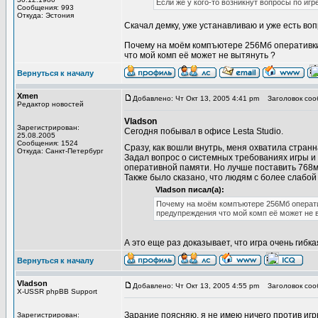
Если же у кого-то возникнут вопросы по игр
Сообщения: 993
Откуда: Эстония
Cкачал демку, уже устанавливаю и уже есть вопр
Почему на моём компъютере 256Мб оперативки и
что мой комп её может не вытянуть ?
Вернуться к началу
Xmen
Добавлено: Чт Окт 13, 2005 4:41 pm
Заголовок соо
Редактор новостей
Vladson
Зарегистрирован:
Сегодня побывал в офисе Lesta Studio.
25.08.2005
Сообщения: 1524
Сразу, как вошли внутрь, меня охватила странн
Откуда: Санкт-Петербург
Задал вопрос о системных требованиях игры и
оперативной памяти. Но лучше поставить 768м
Также было сказано, что людям с более слабо
Vladson писал(а):
Почему на моём компъютере 256Мб оперативк
предупреждения что мой комп её может не 
А это еще раз доказывает, что игра очень гибка
Вернуться к началу
Vladson
Добавлено: Чт Окт 13, 2005 4:55 pm
Заголовок соо
X-USSR phpBB Support
Зарание поясняю, я не имею ничего против игр
Зарегистрирован: