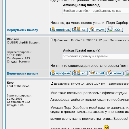
нуу, для меня странная - не бывал никогда там
Amicus [Lesta] писал(а):
Вообще спасибо, что добрались до нас
Незачто, да много нового узнали, Перл Харбор -
Вернуться к началу
Vladson
Добавлено: Пт Окт 14, 2005 12:12 pm
Заголовок со
X-USSR phpBB Support
Amicus [Lesta] писал(а):
Зарегистрирован:
30.12.1980
Что ближе к релизу и сделаем.
Сообщения: 993
Откуда: Эстония
Не тяните слишком долго, есть поговорка "нет
Вернуться к началу
Sery
Добавлено: Пт Окт 14, 2005 1:07 pm
Заголовок соо
Lord of the news
Мне тоже очень понравилось в офисах студии..
Зарегистрирован:
19.02.2005
Атмосфера, действительно какая-то необычная
Сообщения: 822
Откуда: Спб
Миссия Перл Харбор в моей памяти запечатлила
сидел в кресое пилота на хвосте у японского и
можно вернуться в режим стратегии... Здорово!