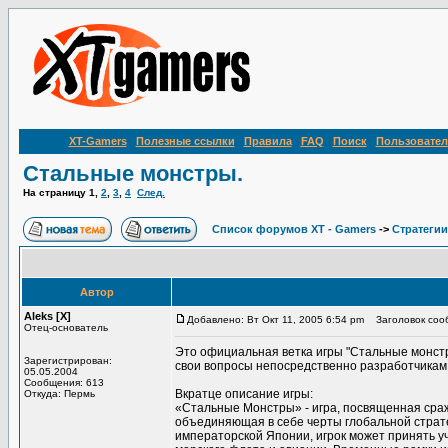
XT-Gamers
Полезные ссылки
Правила
FAQ
Поиск
Пользовател
Стальные монстры.
На страницу
1
,
2
,
3
,
4
След.
Список форумов XT - Gamers
->
Стратегии
Автор
Aleks [X]
Добавлено: Вт Окт 11, 2005 6:54 pm
Заголовок сооб
Отец-основатель
Это официальная ветка игры "Стальные монстры
Зарегистрирован:
свои вопросы непосредственно разработчикам 
05.05.2004
Сообщения: 613
Вкратце описание игры:
Откуда: Пермь
«Стальные Монстры» - игра, посвященная сра
объединяющая в себе черты глобальной страте
императорской Японии, игрок может принять у