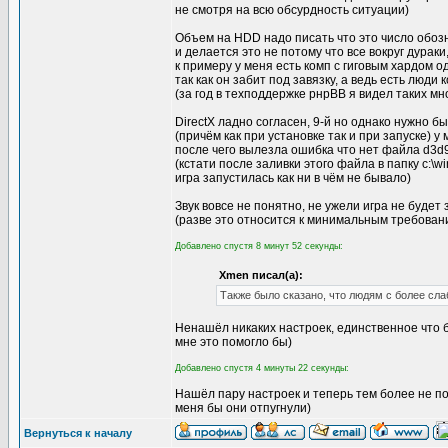
не смотря на всю обсурдность ситуации)
Объем на HDD надо писать что это число обоз
и делается это не потому что все вокруг дураки
к примеру у меня есть комп с гиговым хардом од
так как он забит под завязку, а ведь есть люди
(за год в техподдержке рнрВВ я видел таких мн
DirectX ладно согласен, 9-й но однако нужно б
(причём как при установке так и при запуске) у 
после чего вылезла ошибка что нет файла d3d9
(кстати после заливки этого файла в папку c:\w
игра запустилась как ни в чём не бывало)
Звук вовсе не понятно, не ужели игра не будет 
(разве это относится к минимальным требовани
Добавлено спустя 8 минут 52 секунды:
Xmen писал(а):
Также было сказано, что людям с более сл
Ненашёл никаких настроек, единственное что 
мне это помогло бы)
Добавлено спустя 4 минуты 22 секунды:
Нашёл пару настроек и теперь тем более не п
меня бы они отпугнули)
Вернуться к началу