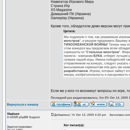
Навигатор Игрового Мира
Страна Игр
XS Magasine
Домашний ПК (Украина)
Gameplay (Украина)
Кроме того, обладатели демо-версии могут при
Цитата:
Мы подумали о том, как уважаемым игрокам
монстров
", и решили предложить Вашему 
ТИХООКЕАНСКОЙ ВОЙНЫ
! Теперь наш к
этом конкурсе мы предлагаем всем облада
скриншоты из "
Стальных монстров
". Жюри
проекта - компании
БУКА
, отберет лучшие 
галерее нашей игры. Имена победителей та
отправляемом на конкурс, следует указать 
высылаемым скриншотам или дать им назва
разработчиков
. Игроки, которые займут в
юмора, изобретательность и находчивость 
Если же у кого-то возникнут вопросы по игре, 
Последний раз редактировалось: Xor (Пт Окт 14, 2005 
Вернуться к началу
Vladson
Добавлено: Чт Окт 13, 2005 4:20 pm
Заголовок соо
X-USSR phpBB Support
Xor писал(а):
Зарегистрирован:
30.12.1980