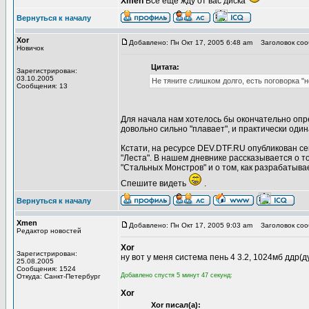
Xmen
Всё ещё жду от вас диска
Вернуться к началу
Xor
Добавлено: Пн Окт 17, 2005 6:48 am
Заголовок соо
Новичок
Цитата:
Зарегистрирован:
03.10.2005
Не тяните слишком долго, есть поговорка "
Сообщения: 13
Для начала нам хотелось бы окончательно опре
довольно сильно "плавает", и практически оди
Кстати, на ресурсе DEV.DTF.RU опубликован се
"Леста". В нашем дневнике рассказывается о 
"Стальных Монстров" и о том, как разрабатыв
Спешите видеть
.
Вернуться к началу
Xmen
Добавлено: Пн Окт 17, 2005 9:03 am
Заголовок соо
Редактор новостей
Xor
Зарегистрирован:
ну вот у меня система пень 4 3.2, 1024мб ддр(д
25.08.2005
Сообщения: 1524
Добавлено спустя 5 минут 47 секунд:
Откуда: Санкт-Петербург
Xor
Xor писал(а):