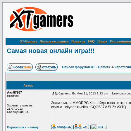
XT-Gamers
Полезные ссылки
Правила
FAQ
Поиск
Пользовател
Самая новая онлайн игра!!!
Список форумов XT - Gamers
->
Стратегии
Автор
Аня87987
Добавлено: Вс Июл 21, 2013 7:33 am
Заголовок соо
Новичок
Знаменитая MMORPG Карнейдж вновь открыта дл
Зарегистрирован:
ссилка - cityads.ru/click-IGQOS37V-SLZKVXTQ
21.07.2013
Сообщения: 16
Вернуться к началу