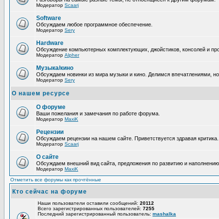
Модератор
Scaarj
Software
Обсуждаем любое программное обеспечение.
Модератор
Sery
Hardware
Обсуждение компьютерных комплектующих, джойстиков, консолей и про
Модератор
Alpher
Музыка/кино
Обсуждаем новинки из мира музыки и кино. Делимся впечатлениями, н
Модератор
Sery
О нашем ресурсе
О форуме
Ваши пожелания и замечания по работе форума.
Модератор
MaxiK
Рецензии
Обсуждаем рецензии на нашем сайте. Приветствуется здравая критика.
Модератор
Scaarj
О сайте
Обсуждаем внешний вид сайта, предложения по развитию и наполнению
Модератор
MaxiK
Отметить все форумы как прочтённые
Кто сейчас на форуме
Наши пользователи оставили сообщений:
20112
Всего зарегистрированных пользователей:
7255
Последний зарегистрированный пользователь:
mashalka