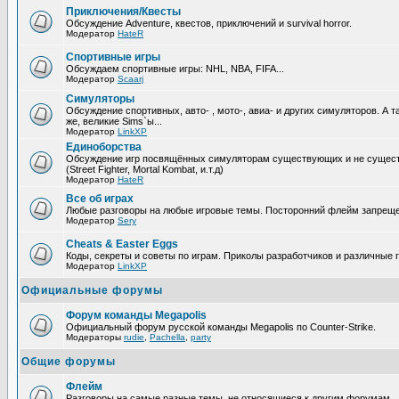
Приключения/Квесты
Обсуждение Adventure, квестов, приключений и survival horror.
Модератор
HateR
Спортивные игры
Обсуждаем спортивные игры: NHL, NBA, FIFA...
Модератор
Scaarj
Симуляторы
Обсуждение спортивных, авто- , мото-, авиа- и других симуляторов. А т
же, великие Sims`ы...
Модератор
LinkXP
Единоборства
Обсуждение игр посвящённых симуляторам существующих и не сущес
(Street Fighter, Mortal Kombat, и.т.д)
Модератор
HateR
Все об играх
Любые разговоры на любые игровые темы. Посторонний флейм запреще
Модератор
Sery
Cheats & Easter Eggs
Коды, секреты и советы по играм. Приколы разработчиков и различные 
Модератор
LinkXP
Официальные форумы
Форум команды Megapolis
Официальный форум русской команды Megapolis по Counter-Strike.
Модераторы
rudie
,
Pachella
,
party
Общие форумы
Флейм
Разговоры на самые разные темы, не относящиеся к другим форумам.