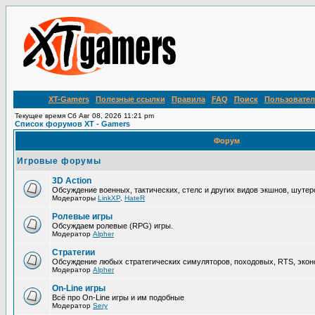
XT-Gamers
Полезные ссылки
Правила
FAQ
Поиск
Пользовател
Текущее время Сб Авг 08, 2026 11:21 pm
Список форумов XT - Gamers
Форум
Игровые форумы
3D Action
Обсуждение военных, тактических, стелс и других видов экшнов, шутер
Модераторы
LinkXP
,
HateR
Ролевые игры
Обсуждаем ролевые (RPG) игры.
Модератор
Alpher
Стратегии
Обсуждение любых стратегических симуляторов, походовых, RTS, эконо
Модератор
Alpher
On-Line игры
Всё про On-Line игры и им подобные
Модератор
Sery