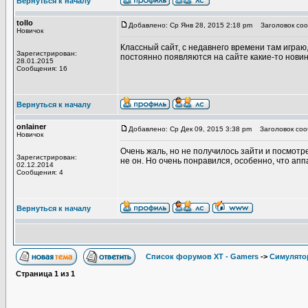
Вернуться к началу
tollo
Добавлено: Ср Янв 28, 2015 2:18 pm
Заголовок соо
Новичок
Классный сайт, с недавнего времени там играю,
Зарегистрирован:
постоянно появляются на сайте какие-то новин
28.01.2015
Сообщения: 16
Вернуться к началу
onlainer
Добавлено: Ср Дек 09, 2015 3:38 pm
Заголовок сооб
Новичок
Очень жаль, но не получилось зайти и посмотре
Зарегистрирован:
не он. Но очень понравился, особенно, что ап
02.12.2014
Сообщения: 4
Вернуться к началу
Список форумов XT - Gamers
->
Симулято
Страница
1
из
1