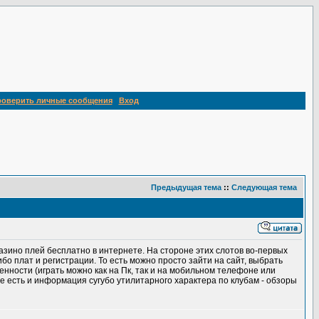
роверить личные сообщения
Вход
Предыдущая тема
::
Следующая тема
зино плей бесплатно в интернете. На стороне этих слотов во-первых
бо плат и регистрации. То есть можно просто зайти на сайт, выбрать
менности (играть можно как на Пк, так и на мобильном телефоне или
те есть и информация сугубо утилитарного характера по клубам - обзоры