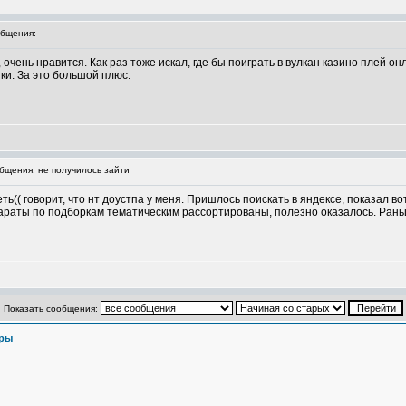
бщения:
 очень нравится. Как раз тоже искал, где бы поиграть в вулкан казино плей о
ки. За это большой плюс.
щения: не получилось зайти
ть(( говорит, что нт доустпа у меня. Пришлось поискать в яндексе, показал в
параты по подборкам тематическим рассортированы, полезно оказалось. Рань
Показать сообщения:
ры