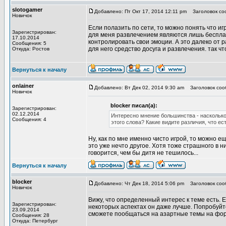
slotogamer
Добавлено: Пт Окт 17, 2014 12:11 pm
Заголовок со
Новичок
Если полазить по сети, то можно понять что и
Зарегистрирован:
для меня развлечением являются лишь бесплатн
17.10.2014
контролировать свои эмоции. А это далеко от р
Сообщения: 5
для него средство досуга и развлечения. так чт
Откуда: Ростов
Вернуться к началу
onlainer
Добавлено: Вт Дек 02, 2014 9:30 am
Заголовок сооб
Новичок
blocker писал(а):
Зарегистрирован:
02.12.2014
Интересно мнение большинства - насколько
Сообщения: 4
этого слова? Какие видите различия, что ес
Ну, как по мне именно чисто игрой, то можно ещ
это уже нечто другое. Хотя тоже страшного в ни
говорится, чем бы дитя не тешилось...
Вернуться к началу
blocker
Добавлено: Чт Дек 18, 2014 5:06 pm
Заголовок соо
Новичок
Вижу, что определенный интерес к теме есть. Е
Зарегистрирован:
некоторых аспектах он даже лучше. Попробуйте
23.09.2014
сможете пообщаться на азартные темы на фору
Сообщения: 28
Откуда: Петербург