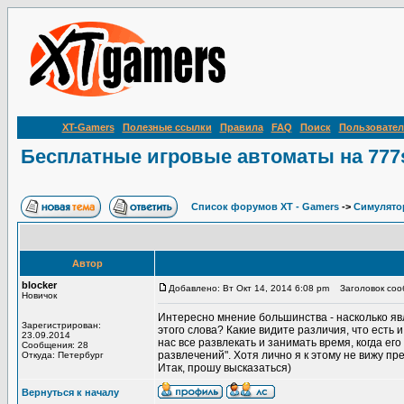
XT-Gamers
Полезные ссылки
Правила
FAQ
Поиск
Пользовател
Бесплатные игровые автоматы на 777sl
Список форумов XT - Gamers
->
Симулято
Автор
blocker
Добавлено: Вт Окт 14, 2014 6:08 pm
Заголовок сооб
Новичок
Интересно мнение большинства - насколько яв
Зарегистрирован:
этого слова? Какие видите различия, что есть и
23.09.2014
нас все развлекать и занимать время, когда ег
Сообщения: 28
развлечений". Хотя лично я к этому не вижу пре
Откуда: Петербург
Итак, прошу высказаться)
Вернуться к началу