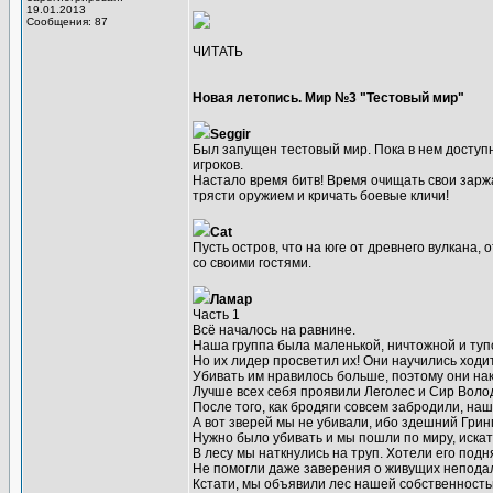
19.01.2013
Сообщения: 87
ЧИТАТЬ
Новая летопись. Мир №3 "Тестовый мир"
Seggir
Был запущен тестовый мир. Пока в нем доступн
игроков.
Настало время битв! Время очищать свои зарж
трясти оружием и кричать боевые кличи!
Cat
Пусть остров, что на юге от древнего вулкана,
со своими гостями.
Ламар
Часть 1
Всё началось на равнине.
Наша группа была маленькой, ничтожной и туп
Но их лидер просветил их! Они научились ходит
Убивать им нравилось больше, поэтому они на
Лучше всех себя проявили Леголес и Сир Волод
После того, как бродяги совсем забродили, на
А вот зверей мы не убивали, ибо здешний Грин
Нужно было убивать и мы пошли по миру, искат
В лесу мы наткнулись на труп. Хотели его подн
Не помогли даже заверения о живущих непода
Кстати, мы объявили лес нашей собственность