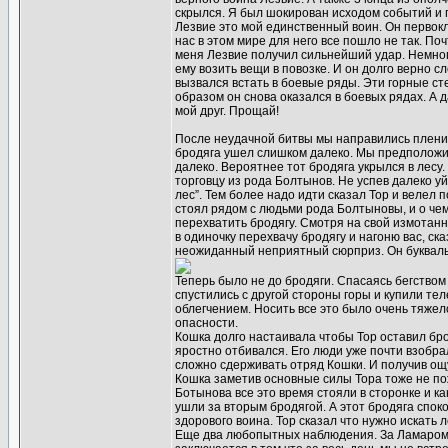
скрылся. Я был шокирован исходом событий и 
Лезвие это мой единственный воин. Он первокл
нас в этом мире для него все пошло не так. П
меня Лезвие получил сильнейший удар. Немного
ему возить вещи в повозке. И он долго верно 
вызвался встать в боевые ряды. Эти горные ст
образом он снова оказался в боевых рядах. А 
мой друг. Прощай!
После неудачной битвы мы направились пленит
бродяга ушел слишком далеко. Мы предположили
далеко. Вероятнее тот бродяга укрылся в лесу
торговцу из рода Болтынов. Не успев далеко у
лес”. Тем более надо идти сказал Тор и велел 
стоял рядом с людьми рода Болтыновы, и о че
перехватить бродягу. Смотря на свой измота
в одиночку перехвачу бродягу и нагоню вас, ск
неожиданный неприятный сюрприз. Он буквальн
Теперь было не до бродяги. Спасаясь бегство
спустились с другой стороны горы и купили тел
облегчением. Носить все это было очень тяжело
опасности.
Кошка долго настаивала чтобы Тор оставил бро
яростно отбивался. Его люди уже почти взобрал
сложно сдерживать отряд Кошки. И получив ощу
Кошка заметив основные силы Тора тоже не пож
Ботынова все это время стояли в сторонке и к
ушли за вторым бродягой. А этот бродяга спок
здорового воина. Тор сказал что нужно искать
Еще два любопытных наблюдения. За Ламаром (