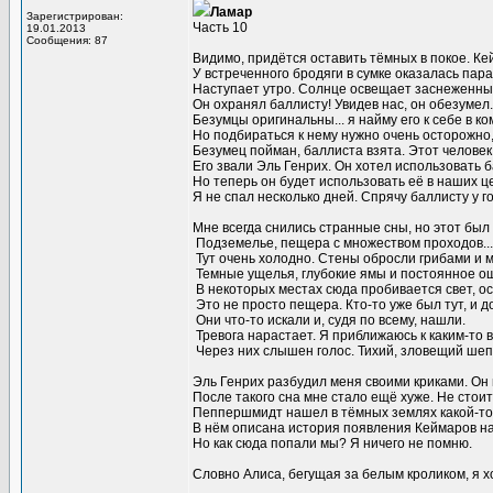
Ламар
Зарегистрирован:
Часть 10
19.01.2013
Сообщения: 87
Видимо, придётся оставить тёмных в покое. Ке
У встреченного бродяги в сумке оказалась пара 
Наступает утро. Солнце освещает заснеженные
Он охранял баллисту! Увидев нас, он обезумел..
Безумцы оригинальны... я найму его к себе в ко
Но подбираться к нему нужно очень осторожно,
Безумец пойман, баллиста взята. Этот человек 
Его звали Эль Генрих. Он хотел использовать 
Но теперь он будет использовать её в наших ц
Я не спал несколько дней. Спрячу баллисту у г
Мне всегда снились странные сны, но этот был 
Подземелье, пещера с множеством проходов...
Тут очень холодно. Стены обросли грибами и 
Темные ущелья, глубокие ямы и постоянное ощу
В некоторых местах сюда пробивается свет, о
Это не просто пещера. Кто-то уже был тут, и д
Они что-то искали и, судя по всему, нашли.
Тревога нарастает. Я приближаюсь к каким-то 
Через них слышен голос. Тихий, зловещий шепот
Эль Генрих разбудил меня своими криками. Он
После такого сна мне стало ещё хуже. Не стоит
Пеппершмидт нашел в тёмных землях какой-то 
В нём описана история появления Кеймаров на
Но как сюда попали мы? Я ничего не помню.
Словно Алиса, бегущая за белым кроликом, я хо