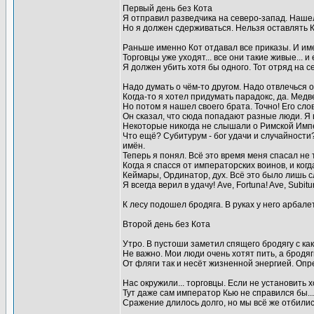
Первый день без Кота
Я отправил разведчика на северо-запад. Нашел 
Но я должен сдерживаться. Нельзя оставлять Кот
Раньше именно Кот отдавал все приказы. И име
Торговцы уже уходят... все они такие живые... и
Я должен убить хотя бы одного. Тот отряд на с
Надо думать о чём-то другом. Надо отвлечься о
Когда-то я хотел придумать парадокс, да. Медв
Но потом я нашел своего брата. Точно! Его сло
Он сказал, что сюда попадают разные люди. Я 
Некоторые никогда не слышали о Римской Импер
Что ещё? Субитурум - бог удачи и случайности?
имён.
Теперь я понял. Всё это время меня спасал не то
Когда я спасся от императорских воинов, и ког
Кеймары, Ординатор, дух. Всё это было лишь сл
Я всегда верил в удачу! Ave, Fortuna! Ave, Subitu
К лесу подошел бродяга. В руках у него арбале
Второй день без Кота
Утро. В пустоши заметил спящего бродягу с как
Не важно. Мои люди очень хотят пить, а бродяг
От фляги так и несёт жизненной энергией. Опр
Нас окружили... торговцы. Если не установить 
Тут даже сам император Кью не справился бы...
Сражение длилось долго, но мы всё же отбилис