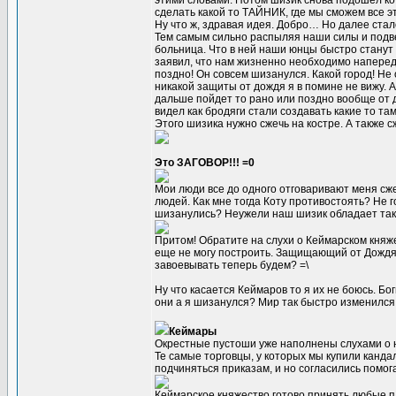
этими словами. Потом шизик снова подошел ко 
сделать какой то ТАЙНИК, где мы сможем все э
Ну что ж, здравая идея. Добро… Но далее стал
Тем самым сильно распыляя наши силы и подве
больница. Что в ней наши юнцы быстро станут
заявил, что нам жизненно необходимо наперед
поздно! Он совсем шизанулся. Какой город! Не 
никакой защиты от дождя я в помине не вижу. 
дальше пойдет то рано или поздно вообще от 
видел как бродяги стали создавать какие то т
Этого шизика нужно сжечь на костре. А также с
Это ЗАГОВОР!!! =0
Мои люди все до одного отговаривают меня сж
людей. Как мне тогда Коту противостоять? Не г
шизанулись? Неужели наш шизик обладает так
Притом! Обратите на слухи о Кеймарском княжес
еще не могу построить. Защищающий от Дождя! 
завоевывать теперь будем? =\
Ну что касается Кеймаров то я их не боюсь. Бо
они а я шизанулся? Мир так быстро изменился.
Кеймары
Окрестные пустоши уже наполнены слухами о н
Те самые торговцы, у которых мы купили канда
подчиняться приказам, и но согласились помог
Кеймарское княжество готово принять любые пл