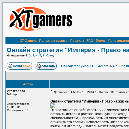
XT-Gamers
Полезные ссылки
Правила
FAQ
Поиск
Пользовател
Онлайн стратегия "Империя - Право н
На страницу
1
,
2
,
3
,
4
,
5
,
6
След.
Список форумов XT - Gamers
->
On-Line и
Автор
vitaszanoza
Добавлено: Сб Сен 13, 2014 12:04 pm
Заголовок соо
Геймер
Онлайн стратегия "Империя - Право на жизнь
Зарегистрирован:
19.01.2013
Это затяжная онлайн стратегия с элементами Р
Сообщения: 87
оставить историю рассказывающую о похождени
специальностям, и прокачивать им многочисле
объявить его своим и использовать как рабочег
конечном итоге один житель может владеть вс