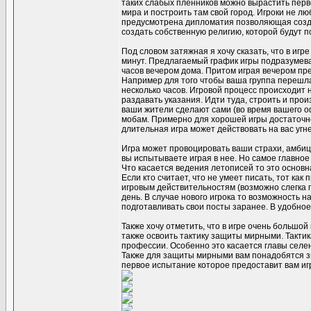
таких слабых пленников можно вырастить перво
мира и построить там свой город. Игроки не л
предусмотрена дипломатия позволяющая созда
создать собственную религию, которой будут по
Под словом затяжная я хочу сказать, что в игр
минут. Предлагаемый график игры подразумевае
часов вечером дома. Притом играя вечером пре
Например для того чтобы ваша группа перешла
несколько часов. Игровой процесс происходит не
раздавать указания. Идти туда, строить и про
ваши жители сделают сами (во время вашего оф
мобам. Примерно для хорошей игры достаточно
длительная игра может действовать на вас уг
Игра может провоцировать ваши страхи, амбици
вы испытываете играя в нее. Но самое главно
Что касается ведения летописей то это основн
Если кто считает, что не умеет писать, тот ка
игровым действительностям (возможно слегка п
день. В случае нового игрока то возможность 
подготавливать свои посты заранее. В удобное
Также хочу отметить, что в игре очень большо
также освоить тактику защиты мирными. Такти
профессии. Особенно это касается главы селени
Также для защиты мирными вам понадобятся зв
первое испытание которое предоставит вам игра