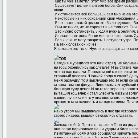
Как ты уже заметил, этот мир всё время расши
Существует целый пантеон богов. Они создали
люди.
Их становится всё больше, и сам мир из-за эт
Некоторые из них сохранили свои убеждения,
Я не знаю, с какой целью это было сделано. В
Они не гниют, их не хоронят и не сжигают. Они
Это нужно остановить. Людям нужна религия, 
Из всего пантеона богов мне известен лишь Су
Больше я не могу говорить. Наступает утро. По
На этих словах он исчез.
Я закопал его тело. Нужно возвращаться к свое
TOR
Сегодня я убедился что наш отряд не больше с
на гору. Укрепились как следует. И выставив ч
что на нас напали. Передо мной как нив чем не
странный человек. “Ночью? Когда я сплю? Да пус
меня разбудил то я выслушаю его. И если он м
стаяла темная фигура. Лицо скрывал глубокий 
большую суму денег. И он готов хорошо заплати
вытащил кошелек и стал блескать чистым золо
вашего лучника и что у них еще много полезны
проклята моя алчность и жажда наживы. Почему 
Рано утром мы выдвинулись в лес где устроили
своего лидера, рыцари отказались отдавать.
Завязался бой. Против нас стоял Трап из рода
они ловко парировали наши удары и били на 
Измотанный боям я уже собирался кричать поб
верного воина Лезвие. А также 3 юнца из опол