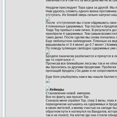
заключается в том что за весь день мы не вст
Неудачи преследуют Тора одна за другой. Мы п
Нам удалось сломить одного воина противника
отступать. Их боевой зверь сильно напугал н
После отступления мы стали обдумывать свои 
4 плененных одержимых. Тор послал к бродягам
Тогда Тор прибыл к ним лично. В результате до
приобрели 4 одержимых. Тем самым возместили 
таких денег. После сделки мы снова погнались 
Еще любопытное наблюдения. Пленные на вид б
варьировала от 0.4 монет до 0.7 монет ) Комме
По поводу гуляющих свободно одержимых уже вт
Бродяги панически разбегаются и прячутся в л
где то спрятался =\
Прочесав все ближайшие леса мы так и не обна
мы бросились за другими бродягами. Пробегая 
пропащий бродяга ) Он даже и не сопротивлялс
Еще боги улыбнулись нам и мы нашли баллист
Кеймары
Становление новой империи.
Все по факту, как просил Тор.
Сначала меня ограбил Тор, спер 3 вилы, пока я
периодически натыкаясь на одержимых и бродяг
в своих жителей, к моему счастью на западе бы
обратном пути я наткнулся на Вандалов, котор
так и не понял). На клетке где они стояли обн