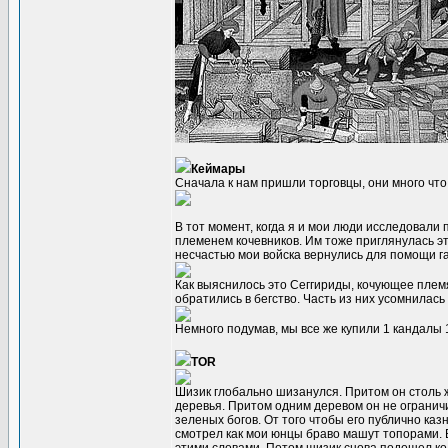
Кеймары
Сначала к нам пришли торговцы, они много что
В тот момент, когда я и мои люди исследовал
племенем кочевников. Им тоже приглянулась эт
несчастью мои войска вернулись для помощи г
Как выяснилось это Сеггириды, кочующее плем
обратились в бегство. Часть из них усомнилас
Немного подумав, мы все же купили 1 кандалы 1
TOR
Шизик глобально шизанулся. Притом он столь ж
деревья. Притом одним деревом он не ограничи
зеленых богов. От того чтобы его публично ка
смотрел как мои юнцы браво машут топорами. В