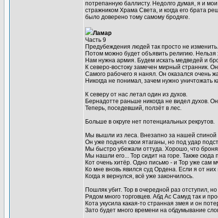
потрепанную баллисту. Недолго думая, я и мои 
стражником Храма Света, и когда его брата ре
было доверено тому самому бродяге.
Ламар
Часть 9
Предубеждения людей так просто не изменить.
Потом можно будет объявить религию. Нельзя ж
Нам нужна армия. Будем искать медведей и бро
К северо-востоку замечен мирный странник. Он
Самого рабочего я нанял. Он оказался очень ж
Никогда не понимал, зачем нужно уничтожать 
К северу от нас летал один из духов.
Бернадотте раньше никогда не видел духов. Он т
Теперь, поседевший, ползёт в лес.
Больше в округе нет потенциальных рекрутов.
Мы вышли из леса. Внезапно за нашей спиной
Он уже поднял свои ятаганы, но под удар подс
Мы быстро убежали оттуда. Хорошо, что броня
Мы нашли его... Тор сидит на горе. Также сюд
Кот очень хитёр. Одно письмо - и Тор уже сам мч
Ко мне вновь явился суд Ордена. Если я от них
Когда я вернулся, всё уже закончилось.
Пошляк убит. Тор в очередной раз отступил, н
Рядом много торговцев. Абд Ас Самуд так и про
Кота укусила какая-то странная змея и он поте
Зато будет много времени на обдумывание слов