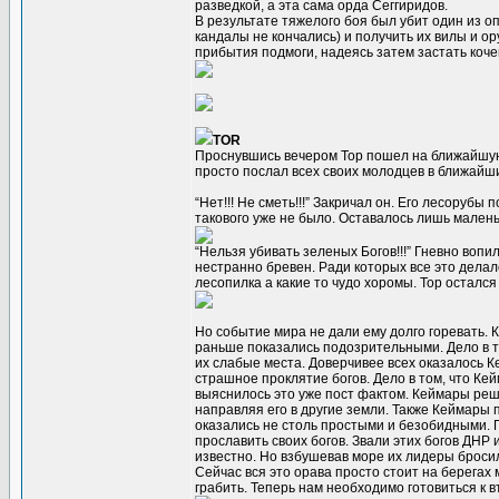
разведкой, а эта сама орда Сеггиридов.
В результате тяжелого боя был убит один из оп
кандалы не кончались) и получить их вилы и ор
прибытия подмоги, надеясь затем застать коче
TOR
Проснувшись вечером Тор пошел на ближайшую л
просто послал всех своих молодцев в ближайши
“Нет!!! Не сметь!!!” Закричал он. Его лесорубы
такового уже не было. Оставалось лишь малень
“Нельзя убивать зеленых Богов!!!” Гневно воп
нестранно бревен. Ради которых все это делал
лесопилка а какие то чудо хоромы. Тор остался 
Но событие мира не дали ему долго горевать. 
раньше показались подозрительными. Дело в то
их слабые места. Доверчивее всех оказалось К
страшное проклятие богов. Дело в том, что Кей
выяснилось это уже пост фактом. Кеймары реш
направляя его в другие земли. Также Кеймары
оказались не столь простыми и безобидными. 
прославить своих богов. Звали этих богов ДНР 
известно. Но взбушевав море их лидеры бросил
Сейчас вся это орава просто стоит на берегах 
грабить. Теперь нам необходимо готовиться к 