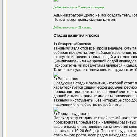
Добавлено спустя 2 минуты 4 секунды:
Администратору. Долго не мог создать тему. Го
Потом через правку сменил контент
Добавлено спустя 28 секунд:
Стадии развития игроков
1) Дикарская/Кочевая
Таковыми являются все игроки вначале, суть т
собирая предметы, еду, набирая населения, пр
в отсутствие качественных вещей и возможнос
цивилизацией или же крупной ордой людоедов
Приоритетными предметами являются - Кандалы
Также стоит уделить внимание инструментам, 
2) Варварская
Следующая стадия развития, к которой стоит п
характеризуется хищнической добычей ресурс
происходит исключительно на одной клетке, с 
данной стадии игроки не имеют многочисленны
важными инструменты, без которых быстро доб
населении очень быстро потребляется.
3) Город-государство
Переход в эту стадию не такой резкий, как пер
производства предметов и наличием развитых 
вашего населения, появляется множество спец
составляет 10-20 бойцов). Первые государств
стабильного роста, если рядом находятся 2 го