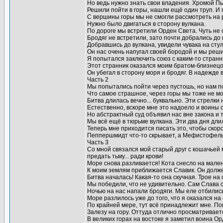
Но ведь нужно знать свои владения. Хромой Пь
Решили пойти в горы, нашли ещё один труп. И 
С вершины горы мы не смогли рассмотреть на р
Нужно было двигаться в сторону вулкана.
По дороге мы встретили Орден Света. Чуть не 
Бродяг не встретили, зато почти добрались до 
Добравшись до вулкана, увидели чувака на стул
Он нас очень напугал своей бородой и мы реши
Я попытался заключить союз с каким-то странн
Этот странник оказался моим братом-близнецо
Он убегал в сторону моря и бродяг. В надежде в
Часть 2
Мы попытались пойти через пустошь, но нам 
Что самое страшное, через горы мы тоже не мо
Битва длилась вечно... буквально. Эти стрелки 
Естественно, вскоре мне это надоело и воины 
Но абстрактный суд объявил нас вне закона и 
Мы всё ещё в тюрьме вулкана. Эти два дня длил
Теперь мне приходится писать это, чтобы скор
Пеппершмидт что-то скрывает, а Мефистофель 
Часть 3
Со мной связался мой старый друг с кошачьей
предать тьму... ради крови!
Море снова разливается! Кота снесло на мален
К моим землям приближается Славик. Он долже
Битва началась! Какая-то она скучная. Трое на о
Мы победили, что не удивительно. Сам Слава 
Ночью на нас напали бродяги. Мы еле отбились
Море разлилось уже до того, что я оказался на
По крайней мере, тут всё принадлежит мне. Пок
Залезу на гору. Оттуда отлично просматривает
В великих горах на востоке я заметил воина Ор