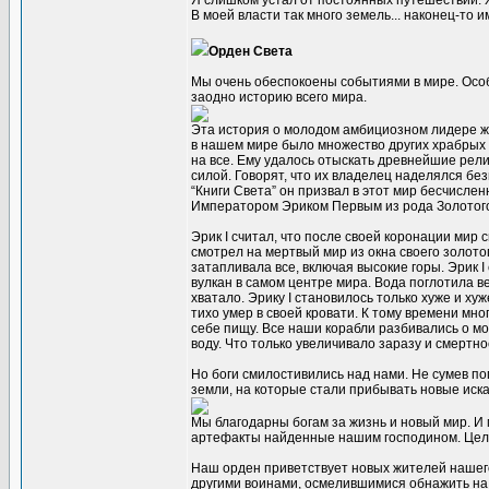
Я слишком устал от постоянных путешествий. Хо
В моей власти так много земель... наконец-то
Орден Света
Мы очень обеспокоены событиями в мире. Осо
заодно историю всего мира.
Эта история о молодом амбициозном лидере ж
в нашем мире было множество других храбрых 
на все. Ему удалось отыскать древнейшие рели
силой. Говорят, что их владелец наделялся бе
“Книги Света” он призвал в этот мир бесчисле
Императором Эриком Первым из рода Золотог
Эрик I считал, что после своей коронации мир 
смотрел на мертвый мир из окна своего золото
затапливала все, включая высокие горы. Эрик 
вулкан в самом центре мира. Вода поглотила в
хватало. Эрику I становилось только хуже и хуж
тихо умер в своей кровати. К тому времени мн
себе пищу. Все наши корабли разбивались о мо
воду. Что только увеличивало заразу и смертно
Но боги смилостивились над нами. Не сумев п
земли, на которые стали прибывать новые иск
Мы благодарны богам за жизнь и новый мир. И
артефакты найденные нашим господином. Цель
Наш орден приветствует новых жителей нашег
другими воинами, осмелившимися обнажить на 