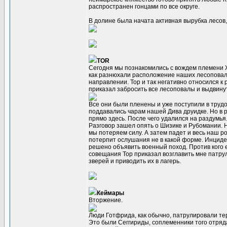
распространен гонцами по все округе.
В долине была начата активная вырубка лесов, 
TOR
Сегодня мы познакомились с вождем племени Ж
как разнюхали расположение наших лесоповало
направлении. Тор и так негативно относился к 
приказал забросить все лесоповалы и выдвину
Все они были пленены и уже поступили в труд
поддавались чарам нашей Дива друидке. Но в ре
прямо здесь. После чего удалился на раздумья
Разговор зашел опять о Шизике и Рубомании. 
мы потеряем силу. А затем падет и весь наш ро
потерпит ослушания не в какой форме. Инциде
решено объявить военный поход. Против кого 
совещания Тор приказал возглавить мне патру
зверей и приводить их в лагерь.
Кеймары
Вторжение.
Люди Готфрида, как обычно, патрулировали тер
Это были Сеггириды, соплеменники того отряда