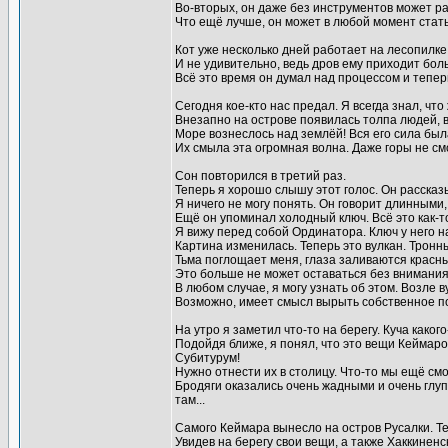
Во-вторых, он даже без инструментов может р
Что ещё лучше, он может в любой момент стать
Кот уже несколько дней работает на лесопилке
И не удивительно, ведь дров ему приходит бол
Всё это время он думал над процессом и тепер
Сегодня кое-кто нас предал. Я всегда знал, чт
Внезапно на острове появилась толпа людей, в
Море вознеслось над землёй! Вся его сила была
Их смыла эта огромная волна. Даже горы не см
Сон повторился в третий раз.
Теперь я хорошо слышу этот голос. Он рассказ
Я ничего не могу понять. Он говорит длинными,
Ещё он упоминал холодный ключ. Всё это как-т
Я вижу перед собой Ординатора. Ключ у него на
Картина изменилась. Теперь это вулкан. Тронны
Тьма поглощает меня, глаза заливаются красны
Это больше не может оставаться без внимания
В любом случае, я могу узнать об этом. Возле в
Возможно, имеет смысл вырыть собственное по
На утро я заметил что-то на берегу. Куча како
Подойдя ближе, я понял, что это вещи Кеймаро
Субитурум!
Нужно отнести их в столицу. Что-то мы ещё см
Бродяги оказались очень жадными и очень глуп
там...
Самого Кеймара вынесло на остров Русалки. Те
Увидев на берегу свои вещи, а также Хаккиненс