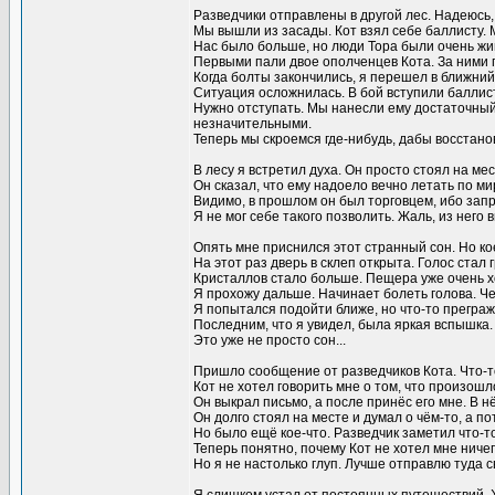
Разведчики отправлены в другой лес. Надеюсь, э
Мы вышли из засады. Кот взял себе баллисту. 
Нас было больше, но люди Тора были очень жи
Первыми пали двое ополченцев Кота. За ними п
Когда болты закончились, я перешел в ближний
Ситуация осложнилась. В бой вступили баллист
Нужно отступать. Мы нанесли ему достаточный
незначительными.
Теперь мы скроемся где-нибудь, дабы восстано
В лесу я встретил духа. Он просто стоял на ме
Он сказал, что ему надоело вечно летать по ми
Видимо, в прошлом он был торговцем, ибо зап
Я не мог себе такого позволить. Жаль, из нег
Опять мне приснился этот странный сон. Но ко
На этот раз дверь в склеп открыта. Голос стал г
Кристаллов стало больше. Пещера уже очень 
Я прохожу дальше. Начинает болеть голова. Че
Я попытался подойти ближе, но что-то преграж
Последним, что я увидел, была яркая вспышка.
Это уже не просто сон...
Пришло сообщение от разведчиков Кота. Что-т
Кот не хотел говорить мне о том, что произош
Он выкрал письмо, а после принёс его мне. В 
Он долго стоял на месте и думал о чём-то, а 
Но было ещё кое-что. Разведчик заметил что-то
Теперь понятно, почему Кот не хотел мне ничего
Но я не настолько глуп. Лучше отправлю туда с