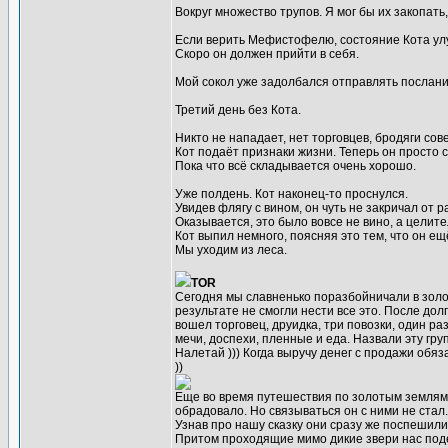
Вокруг множество трупов. Я мог бы их закопать
Если верить Мефистофелю, состояние Кота улуч
Скоро он должен прийти в себя.
Мой сокол уже задолбался отправлять послани
Третий день без Кота.
Никто не нападает, нет торговцев, бродяги сов
Кот подаёт признаки жизни. Теперь он просто с
Пока что всё складывается очень хорошо.
Уже полдень. Кот наконец-то проснулся.
Увидев флягу с вином, он чуть не закричал от р
Оказывается, это было вовсе не вино, а целите
Кот выпил немного, поясняя это тем, что он ещ
Мы уходим из леса.
TOR
Сегодня мы славненько поразбойничали в золот
результате не смогли нести все это. После дол
вошел торговец, друидка, три повозки, один р
мечи, доспехи, пленные и еда. Назвали эту гру
Налетай ))) Когда выручу денег с продажи обя
))
Еще во время путешествия по золотым землям 
обрадовало. Но связываться он с ними не ста
Узнав про нашу сказку они сразу же поспешили 
Притом проходящие мимо дикие звери нас поде