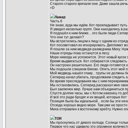
Старого старого кричали они. Даже зашла речь
=D
Ламар
Часть 6
Не знаю, куда мы идём. Кот прокладывает путь
Я увидел несколько групп. Они находились в ра
Я подошёл к ним ближе... это были люди Сеггир
Что они тут делают?
Мы встретились лицом к лицу с одним из отрядо
Кот посоветовал их игнорировать. Дипломат в
Я пошлю за ним медведя-разведчика Миху. Ну
Наши отряды пока останутся в лесу.
Море никогда не успокоится. Этот новый кусок
Время выдвигаться. Кот собирается следовать з
Он настроен решительно. Его люди готовятся к
Мы подошли слишком близко. Опять этот мой 
Мой медведь нашёл главу... трупы не должны бе
Сеггирид начал убегать, продолжаем следить за
Во время преследования мы с ним перекрикивал
Мы остановились. Сеггирид рассказал мне сво
Был заключен мир. Лучше нам объединиться про
Спустя долгие часы, мы с Котом наконец-то до
И всё это ради бродяг и их вещей, которые Кот 
Позиция была бы идеальной... если бы эти не
Отсюда хорошо видно море. Там уже не просто 
Миха отправлен к восточному хребту. Нужно ог
TOR
Мы проснулись от дикого холода. Солнце толь
Первое что нас удивило это огромное количест