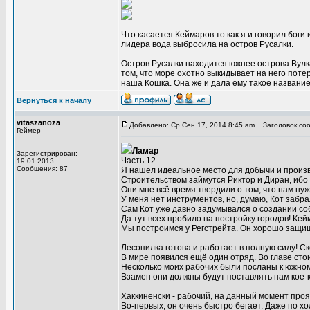
Что касается Кеймаров то как я и говорил боги
лидера вода выбросила на остров Русалки.
Остров Русалки находится южнее острова Вулка
том, что море охотно выкидывает на него поте
наша Кошка. Она же и дала ему такое название
Вернуться к началу
vitaszanoza
Добавлено: Ср Сен 17, 2014 8:45 am
Заголовок соо
Геймер
Ламар
Зарегистрирован:
Часть 12
19.01.2013
Сообщения: 87
Я нашел идеальное место для добычи и произв
Строительством займутся Риктор и Диран, ибо 
Они мне всё время твердили о том, что нам нуж
У меня нет инструментов, но, думаю, Кот забра
Сам Кот уже давно задумывался о создании со
Да тут всех пробило на постройку городов! Кей
Мы построимся у Регстрейта. Он хорошо защищ
Лесопилка готова и работает в полную силу! С
В мире появился ещё один отряд. Во главе сто
Несколько моих рабочих были посланы к южном
Взамен они должны будут поставлять нам кое-
Хаккиненски - рабочий, на данный момент про
Во-первых, он очень быстро бегает. Даже по хо