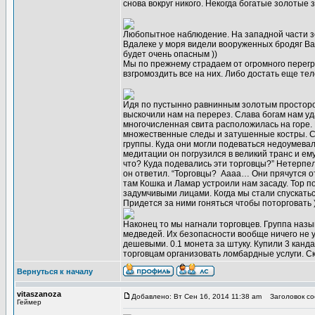
снова вокруг никого. Некогда богатые золотые
Любопытное наблюдение. На западной части зо
Вдалеке у моря видели вооруженных бродяг Ван
будет очень опасным ))
Мы по прежнему страдаем от огромного перегру
взгромоздить все на них. Либо достать еще тел
Идя по пустынно равнинным золотым простором
выскочили нам на перерез. Слава богам нам уд
многочисленная свита расположилась на горе.
множественные следы и затушенные костры. С 
группы. Куда они могли подеваться недоумевал
медитации он погрузился в великий транс и ему
что? Куда подевались эти торговцы?” Нетерпел
он ответил. “Торговцы? Аааа… Они прячутся от 
там Кошка и Ламар устроили нам засаду. Тор по
задумчивыми лицами. Когда мы стали спускаться
Придется за ними гоняться чтобы поторговать )
Наконец то мы нагнали торговцев. Группа назы
медведей. Их безопасности вообще ничего не у
дешевыми. 0.1 монета за штуку. Купили 3 канда
торговцам организовать ломбардные услуги. С
Вернуться к началу
vitaszanoza
Добавлено: Вт Сен 16, 2014 11:38 am
Заголовок со
Геймер