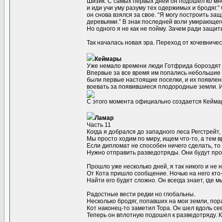
Шизик. С самых первых дней он подошел ко мне 
и иди учи уму разуму тех одержимых и бродяг.”
он снова взялся за свое. “Я могу построить за
деревьями.” В знак последней воли умирающег
Но одного я не как не пойму. Зачем ради защи
Так началась новая эра. Переход от кочевничес
Кеймары
Уже немало времени люди Готфрида бороздят 
Впервые за все время им попались небольшие
были первые настоящие поселки, и их появлени
воевать за появившиеся плодородные земли. И 
С этого момента официально создается Кейма
Ламар
Часть 11
Когда я добрался до западного леса Регстрейт,
Мы просто ходим по миру, ищем что-то, а тем 
Если дипломат не способен ничего сделать, то 
Нужно отправить разведотряды. Они будут прос
Прошло уже несколько дней, я так никого и не 
От Кота пришло сообщение. Ночью на него кто-
Найти его будет сложно. Он всегда знает, где 
Радостные вести редки но глобальны.
Несколько бродяг, попавших на мои земли, пор
Кот наконец-то заметил Тора. Он шел вдоль се
Теперь он вплотную подошел к разведотряду. К