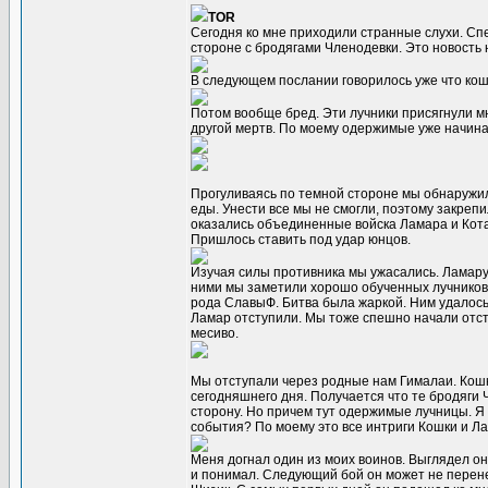
TOR
Сегодня ко мне приходили странные слухи. Сп
стороне с бродягами Членодевки. Это новость
В следующем послании говорилось уже что кош
Потом вообще бред. Эти лучники присягнули мн
другой мертв. По моему одержимые уже начина
Прогуливаясь по темной стороне мы обнаружили
еды. Унести все мы не смогли, поэтому закреп
оказались объединенные войска Ламара и Кота
Пришлось ставить под удар юнцов.
Изучая силы противника мы ужасались. Ламару 
ними мы заметили хорошо обученных лучников. 
рода СлавыФ. Битва была жаркой. Ним удалось 
Ламар отступили. Мы тоже спешно начали отст
месиво.
Мы отступали через родные нам Гималаи. Кошк
сегодняшнего дня. Получается что те бродяги 
сторону. Но причем тут одержимые лучницы. Я н
события? По моему это все интриги Кошки и Ла
Меня догнал один из моих воинов. Выглядел он
и понимал. Следующий бой он может не перенес