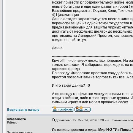
может привести к продолжительной войне, если
новые богатства и еще один развитый город ( 
Важнейшие предметы : Оружие, Кони, Технолог
4) Цивилизация
Данная стадия характеризуется несколькими ц
переноски вещей из одной точки государства в
предназначенными для защиты мирных жителей
достигать от нескольких десяток до нескольки
претензиях на Имперский Престол, как правил
вожделенный титул.
Данна
---------------------------------------------------------
Круто!!! =) но я внесу несколько поправок. На
только мишками. Я собираюсь переходить на во
гарнизон города.
По поводу Имперского престола хочу добавить 
престол позволит вам не торговать как все. А 
И кто такая Данна? =0
А по поводу конфликтов между игроками то он
вещи в тайники, либо в свои торговые группы. 
сильным игрокам или мобам прячась в лесах.
Вернуться к началу
vitaszanoza
Добавлено: Вс Сен 14, 2014 3:20 am
Заголовок соо
Геймер
Летопись прошлого мира. Мир №2 "Из Пепла
Зарегистрирован: