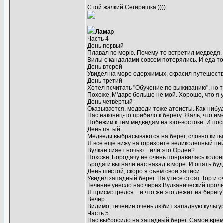
Стой жалкий Сегиришка ))))
Ламар
Часть 4
День первый
Плавал по морю. Почему-то встретил медведя. 
Вилы с кандалами совсем потерялись. И еда то
День второй
Увидел на море одержимых, скрасил путешестви
День третий
Хотел почитать "Обучение по выживанию", но 
Похоже, М'дарс больше не мой. Хорошо, что я 
День четвёртый
Оказывается, медведи тоже атеисты. Как-нибуд
Нас наконец-то прибило к берегу. Жаль, что им
Побежим к тем медведям на юго-востоке. И пос
День пятый.
Медведи выбрасываются на берег, словно киты п
Я всё ещё вижу на горизонте великолепный пейз
Вулкан сияет ночью... или это Орден?
Похоже, Бородачу не очень понравилась колон
Бродяги выгнали нас назад в море. И опять буд
День шестой, скоро я съем свои записи.
Увидел западный берег. На утёсе стоят Тор и о
Течение унесло нас через Вулканический проли
Я присмотрелся... и что же это лежит на берегу
Вечер.
Видимо, течение очень любит западную культур
Часть 5
Нас выбросило на западный берег. Самое врем