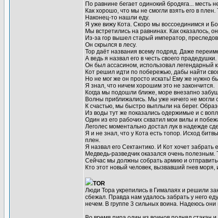
По равнине бегает одинокий бродяга... месть н
Как хорошо, что мы не смогли взять его в плен
Наконец-то нашли еду.
Я уже вижу Кота. Скоро мы воссоединимся и Бо
Мы встретились на равнинах. Как оказалось, о
Из-за гор вышел старый император, преследов
Он скрылся в лесу.
Тор даёт названия всему подряд. Даже переиме
А ведь я назвал его в честь своего прадедушки.
Он был ассасином, использовал легендарный ки
Кот решил идти по побережью, дабы найти сво
Но не мог же он просто искать! Ему же нужно б
Я знал, что ничем хорошим это не закончится.
Когда мы подошли ближе, море внезапно забуш
Волны приближались. Мы уже ничего не могли 
К счастью, мы быстро выплыли на берег. Образ
Из воды тут же показались одержимые и с вопл
Один из его рабочих схватил мои вилы и побе
Леголес моментально достал лук в надежде сде
Я и не знал, что у Кота есть топор. Исход бит
плен.
Я назвал его Сектантико. И Кот хочет забрать е
Медведь-разведчик оказался очень полезным. Т
Сейчас мы должны собрать армию и отправиться
Кто этот новый человек, вызвавший гнев моря, 
TOR
Люди Тора укрепились в Гималаях и решили зан
сбежал. Правда нам удалось забрать у него еду
нечем. В группе 3 сильных воина. Надеюсь они 
Во время пира один из воинов поднял стакан и 