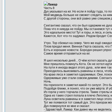
Ламар
Часть 8
Дух указывал на юг. Но если я пойду туда, то 
Мой медведь больше не сможет следить за ним
С другой стороны, они всё равно уже слишком 
Сектантико сказал, что он был одержим не дух
Пока что я никуда не пойду. Мы останемся тут 
Это идеальное место! Тут и горы, и леса, и си
Кажется, Кот что-то задумал. Рядом бродит Сег
Утро. Тор сбежал на север. Чего же ещё ожида
Плов предал меня. Винная Герта сказала, что 
Есть и хорошие новости. Бородач решил упрост
Самое время отправиться на юг.
Я шел несколько дней... О чём хотел сказать ду
Мне пришлось покинуть Кота. Он не хотел идти
На пути я иногда видел этого духа.. или мне так
Приходилось выискивать равнины и леса, чтоб
На краю леса я заметил одержимых. Они, похож
Одержимые уже стали совсем дикими. Сектантик
Ночь.
На горизонте я заметил какой-то силуэт. Это б
Подойдя ближе, я понял, что он уже мёртв. И у
Из горла у него торчала стрела. Такие стрелы 
Одна из таких стрел попала в плечо Леголесу, 
Луна осветила равнины и я заметил лицо этого 
Тут же появился тот самый дух. Это призрак м
Дух повернулся ко мне и сказал:
- Здравствуй, Ламар. Как давно мы не виделись