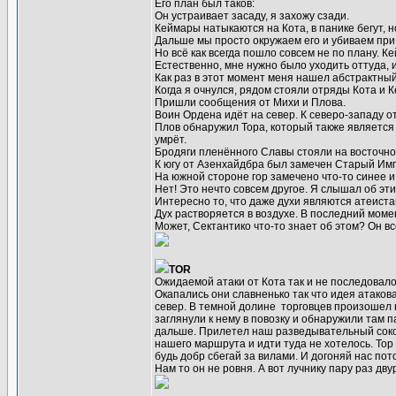
Его план был таков:
Он устраивает засаду, я захожу сзади.
Кеймары натыкаются на Кота, в панике бегут, 
Дальше мы просто окружаем его и убиваем при
Но всё как всегда пошло совсем не по плану. 
Естественно, мне нужно было уходить оттуда, и
Как раз в этот момент меня нашел абстрактный
Когда я очнулся, рядом стояли отряды Кота и 
Пришли сообщения от Михи и Плова.
Воин Ордена идёт на север. К северо-западу о
Плов обнаружил Тора, который также является 
умрёт.
Бродяги пленённого Славы стояли на восточном
К югу от Азенхайдбра был замечен Старый Им
На южной стороне гор замечено что-то синее 
Нет! Это нечто совсем другое. Я слышал об эти
Интересно то, что даже духи являются атеиста
Дух растворяется в воздухе. В последний момент
Может, Сектантико что-то знает об этом? Он в
TOR
Ожидаемой атаки от Кота так и не последовало.
Окапались они славненько так что идея атаков
север. В темной долине торговцев произошел 
заглянули к нему в повозку и обнаружили там п
дальше. Прилетел наш разведывательный сокол
нашего маршрута и идти туда не хотелось. Тор 
будь добр сбегай за вилами. И догоняй нас по
Нам то он не ровня. А вот лучнику пару раз дву