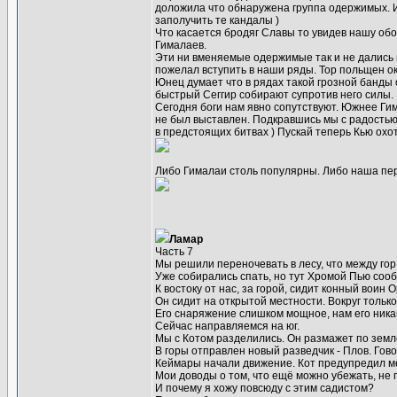
доложила что обнаружена группа одержимых. И
заполучить те кандалы )
Что касается бродяг Славы то увидев нашу обо
Гималаев.
Эти ни вменяемые одержимые так и не дались н
пожелал вступить в наши ряды. Тор польщен ок
Юнец думает что в рядах такой грозной банды 
быстрый Сеггир собирают супротив него силы.
Сегодня боги нам явно сопутствуют. Южнее Ги
не был выставлен. Подкравшись мы с радостью
в предстоящих битвах ) Пускай теперь Кью охот
Либо Гималаи столь популярны. Либо наша пер
Ламар
Часть 7
Мы решили переночевать в лесу, что между гор
Уже собирались спать, но тут Хромой Пью сооб
К востоку от нас, за горой, сидит конный воин 
Он сидит на открытой местности. Вокруг тольк
Его снаряжение слишком мощное, нам его никак 
Сейчас направляемся на юг.
Мы с Котом разделились. Он размажет по земле
В горы отправлен новый разведчик - Плов. Гово
Кеймары начали движение. Кот предупредил ме
Мои доводы о том, что ещё можно убежать, не п
И почему я хожу повсюду с этим садистом?