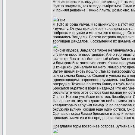
Нельзя позволить ему донести ключ до столиц
Нужно подумать, как отсюда выбраться. Сюда ид
Я принял решение. Нужно плыть. Возможно, мы
TOR
Я TOR из рода varvar. Нас выкинуло на этот о
к вулкану. Оттуда пришел воин с ордена света.
побросали оружие и молили его о пощаде. Он на
появились Вандалы. Берега острова поднялись
торговцев Вандалов. К сожалению их добыча на
Поиски лидера Вандалов также не увенчалась у
спутники просто простаивали. А его торговцы 
стали требовать от богов новый облик. Бог не
и Ламаром был заключен союз. Кошка прогулива
В конце концов напала на него. Ламар в то вре
Затем время вновь пошло. Ламар высвободился 
волна смыла Кошку со Славой и унесла их в мор
происходящим откровенно глумились над Кошко
опередил. Течение понесло Кошку в глубь мор
бросался обратно в воду в надежде что его ун
результате чего этот остров был назван ми о
Славы. Но они уже были не столь безобидны. 
Наверное потому что долго за ней гонялся по 
хладнокровно зарубил Лемар. И по рассказам б
окружило вулкан, создав еще один остров. Он с
Одичав от скуки Ламар бросился в воду и тече
проходил мимо их и мы предпочли окапаться в 
Предлагаю горы восточнее острова Вулкана на