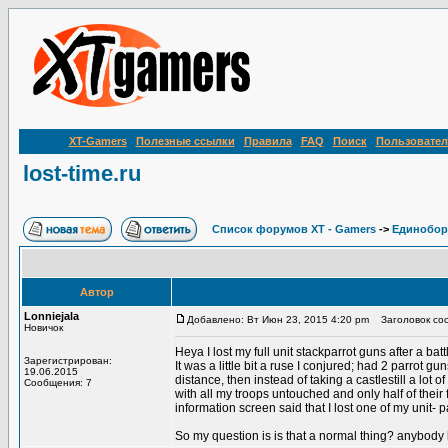
XT-Gamers
Полезные ссылки
Правила
FAQ
Поиск
Пользовател
lost-time.ru
Список форумов XT - Gamers
->
Единобор
Автор
Lonniejala
Добавлено: Вт Июн 23, 2015 4:20 pm
Заголовок сооб
Новичок
Heya I lost my full unit stackparrot guns after a b
Зарегистрирован:
It was a little bit a ruse I conjured; had 2 parrot 
19.06.2015
distance, then instead of taking a castlestill a lot o
Сообщения: 7
with all my troops untouched and only half of their 
information screen said that I lost one of my unit- 
So my question is is that a normal thing? anybod