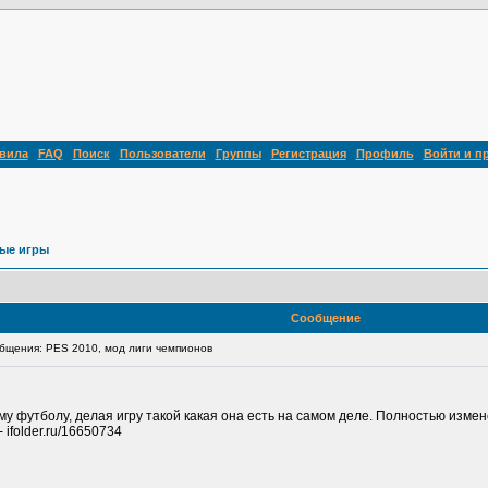
вила
FAQ
Поиск
Пользователи
Группы
Регистрация
Профиль
Войти и п
ые игры
Сообщение
щения: PES 2010, мод лиги чемпионов
у футболу, делая игру такой какая она есть на самом деле. Полностью изме
ifolder.ru/16650734