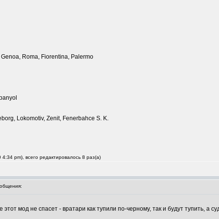
e, Genoa, Roma, Fiorentina, Palermo
spanyol
borg, Lokomotiv, Zenit, Fenerbahce S. K.
 4:34 pm), всего редактировалось 8 раз(а)
общения:
 этот мод не спасет - вратари как тупили по-черному, так и будут тупить, а с