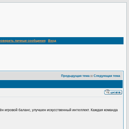
роверить личные сообщения
Вход
Предыдущая тема
::
Следующая тема
нён игровой баланс, улучшен искусственный интеллект. Каждая команда