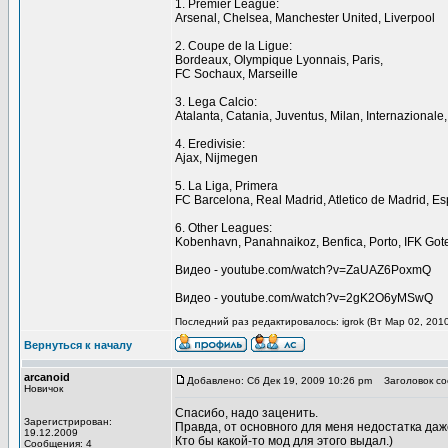
1. Premier League:
Arsenal, Chelsea, Manchester United, Liverpool
2. Coupe de la Ligue:
Bordeaux, Olympique Lyonnais, Paris,
FC Sochaux, Marseille
3. Lega Calcio:
Atalanta, Catania, Juventus, Milan, Internazional
4. Eredivisie:
Ajax, Nijmegen
5. La Liga, Primera
FС Barcelona, Real Madrid, Atletico de Madrid, E
6. Other Leagues:
Kobenhavn, Panahnaikoz, Benfica, Porto, IFK Gote
Видео - youtube.com/watch?v=ZaUAZ6PoxmQ
Видео - youtube.com/watch?v=2gK2O6yMSwQ
Последний раз редактировалось: igrok (Вт Мар 02, 2010
Вернуться к началу
arcanoid
Добавлено: Сб Дек 19, 2009 10:26 pm
Заголовок со
Новичок
Спасибо, надо заценить.
Зарегистрирован:
Правда, от основного для меня недостатка даже
19.12.2009
Кто бы какой-то мод для этого выдал.)
Сообщения: 4