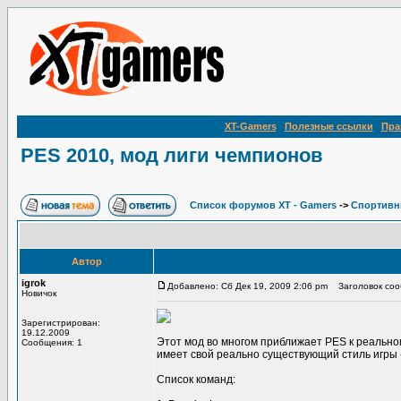
XT-Gamers
Полезные ссылки
Пра
PES 2010, мод лиги чемпионов
Список форумов XT - Gamers
->
Спортивн
Автор
igrok
Добавлено: Сб Дек 19, 2009 2:06 pm
Заголовок сооб
Новичок
Зарегистрирован:
19.12.2009
Этот мод во многом приближает PES к реальном
Сообщения: 1
имеет свой реально существующий стиль игры - 
Список команд: