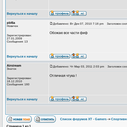
Вернуться к началу
pbl6a
Добавлено: Вт Дек 07, 2010 7:16 pm
Заголовок соо
Новичок
Обожаю все части фиф
Зарегистрирован:
27.01.2009
Сообщения: 13
Вернуться к началу
Airstream
Добавлено: Чт Мар 03, 2011 2:03 pm
Заголовок соо
Знаток
Отличная чтука !
Зарегистрирован:
16.12.2010
Сообщения: 160
Вернуться к началу
Список форумов XT - Gamers
->
Спортивн
Страница
1
из
1