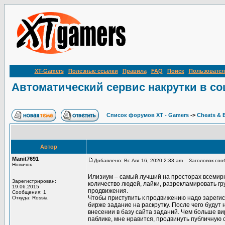
XT-Gamers
Полезные ссылки
Правила
FAQ
Поиск
Пользовател
Автоматический сервис накрутки в со
Список форумов XT - Gamers
->
Cheats & 
Автор
Manit7691
Добавлено: Вс Авг 16, 2020 2:33 am
Заголовок сооб
Новичок
Илизиум – самый лучший на просторах всемир
Зарегистрирован:
количество людей, лайки, разрекламировать гр
19.06.2015
продвижения.
Сообщения: 1
Чтобы приступить к продвижению надо зарегис
Откуда: Rossia
бирже задание на раскрутку. После чего будут
внесении в базу сайта заданий. Чем больше в
паблике, мне нравится, продвинуть публичную ст