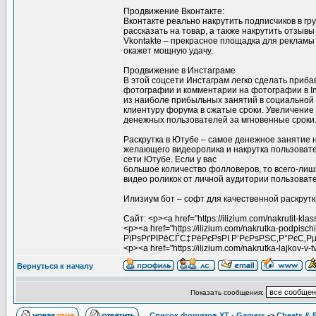
Продвижение Вконтакте:
Вконтакте реально накрутить подписчиков в гру
рассказать на товар, а также накрутить отзывы 
Vkontakte – прекрасное площадка для рекламы 
окажет мощную удачу.
Продвижение в Инстаграме
В этой соцсети Инстаграм легко сделать прибав
фотографии и комментарии на фотографии в In
из наиболе прибыльных занятий в социальной 
клиентуру форума в сжатые сроки. Увеличение
денежных пользователей за мгновенные сроки
Раскрутка в Ютубе – самое денежное занятие 
желающего видеоролика и накрутка пользовате
сети Ютубе. Если у вас
большое количество фолловеров, то всего-ли
видео роликок от личной аудитории пользоват
Илизиум бот – софт для качественной раскрутки
Сайт: <p><a href="https://ilizium.com/nakruti
<p><a href="https://ilizium.com/nakrutka-podpis
РїРѕРґРїРёСЃС‡РёРєРѕРІ Р’РєРѕРЅС‚Р°РєС‚Рµ
<p><a href="https://ilizium.com/nakrutka-lajko
Вернуться к началу
Показать сообщения:
Список форумов XT - Gamers
->
Cheats & 