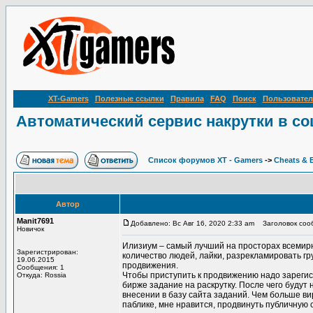
XT-Gamers
Полезные ссылки
Правила
FAQ
Поиск
Пользовател
Автоматический сервис накрутки в со
Список форумов XT - Gamers
->
Cheats & 
Автор
Manit7691
Добавлено: Вс Авг 16, 2020 2:33 am
Заголовок сооб
Новичок
Илизиум – самый лучший на просторах всемир
Зарегистрирован:
количество людей, лайки, разрекламировать гр
19.06.2015
продвижения.
Сообщения: 1
Чтобы приступить к продвижению надо зарегис
Откуда: Rossia
бирже задание на раскрутку. После чего будут
внесении в базу сайта заданий. Чем больше в
паблике, мне нравится, продвинуть публичную ст