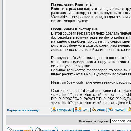
Продвижение Вконтакте:
Вконтакте реально накрутить подписчиков в гру
рассказать на товар, а также накрутить отзывы 
Vkontakte – прекрасное площадка для рекламы 
окажет мощную удачу.
Продвижение в Инстаграме
В этой соцсети Инстаграм легко сделать прибав
фотографии и комментарии на фотографии в In
из наиболе прибыльных занятий в социальной 
клиентуру форума в сжатые сроки. Увеличение
денежных пользователей за мгновенные сроки
Раскрутка в Ютубе – самое денежное занятие 
желающего видеоролика и накрутка пользовате
сети Ютубе. Если у вас
большое количество фолловеров, то всего-ли
видео роликок от личной аудитории пользоват
Илизиум бот – софт для качественной раскрутки
Сайт: <p><a href="https://ilizium.com/nakruti
<p><a href="https://ilizium.com/nakrutka-podpis
РїРѕРґРїРёСЃС‡РёРєРѕРІ Р’РєРѕРЅС‚Р°РєС‚Рµ
<p><a href="https://ilizium.com/nakrutka-lajko
Вернуться к началу
Показать сообщения:
Список форумов XT - Gamers
->
Cheats & 