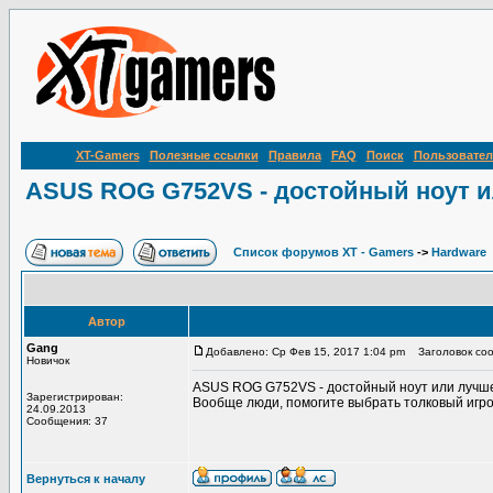
XT-Gamers
Полезные ссылки
Правила
FAQ
Поиск
Пользовател
ASUS ROG G752VS - достойный ноут ил
Список форумов XT - Gamers
->
Hardware
Автор
Gang
Добавлено: Ср Фев 15, 2017 1:04 pm
Заголовок соо
Новичок
ASUS ROG G752VS - достойный ноут или лучше
Зарегистрирован:
Вообще люди, помогите выбрать толковый игров
24.09.2013
Сообщения: 37
Вернуться к началу