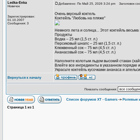
Ledka-Enka
Добавлено: Пн Май 25, 2026 3:24 pm
Заголовок со
Новичок
Очень вкусный
коктель
Зарегистрирован:
Коктейль "Любовь на пляже"
01.10.2007
Сообщения: 3
Немного лета и солнца... Этот коктейль весьма
Продукты
Водка – 25 мл (1,5 ст. л.)
Персиковый шнапс – 25 мл (1,5 ст. л.)
Клюквенный сок – 75 мл (4,5 ст. л.)
Ананасовый сок – 75 мл (4,5 ст. л.)
Наполните колотым льдом высокий стакан (хай
Влейте все ингредиенты в указанном порядке
Украсьте коктейль кусочками ананаса и апельси
Вернуться к началу
Показать сообщения:
Список форумов XT - Gamers
->
Ролевые 
Страница
1
из
1