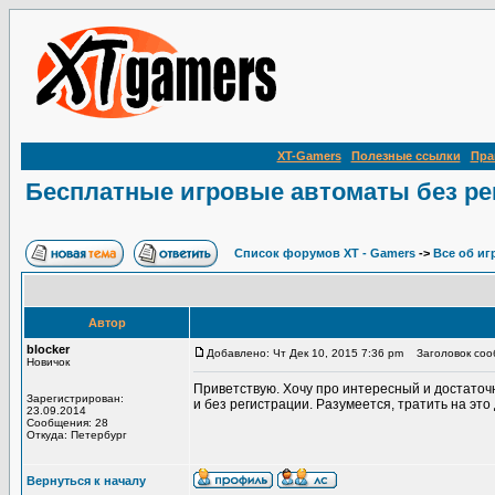
XT-Gamers
Полезные ссылки
Пра
Бесплатные игровые автоматы без ре
Список форумов XT - Gamers
->
Все об иг
Автор
blocker
Добавлено: Чт Дек 10, 2015 7:36 pm
Заголовок сооб
Новичок
Приветствую. Хочу про интересный и достаточ
Зарегистрирован:
и без регистрации. Разумеется, тратить на это
23.09.2014
Сообщения: 28
Откуда: Петербург
Вернуться к началу