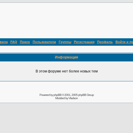
вила
FAQ
Поиск
Пользователи
Группы
Регистрация
Профиль
Войти и п
Информация
В этом форуме нет более новых тем
Powered by
phpBB
© 2001, 2005 phpBB Group
Modded by
Vladson