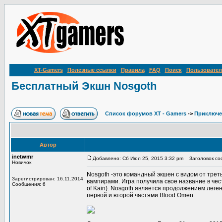
XT-Gamers
Полезные ссылки
Правила
FAQ
Поиск
Пользовател
Бесплатный Экшн Nosgoth
Список форумов XT - Gamers
->
Приключе
Автор
inetwmr
Добавлено: Сб Июл 25, 2015 3:32 pm
Заголовок соо
Новичок
Nosgoth -это командный экшен с видом от тре
Зарегистрирован: 16.11.2014
вампирами. Игра получила свое название в чес
Сообщения: 6
of Kain). Nosgoth является продолжением леге
первой и второй частями Blood Omen.