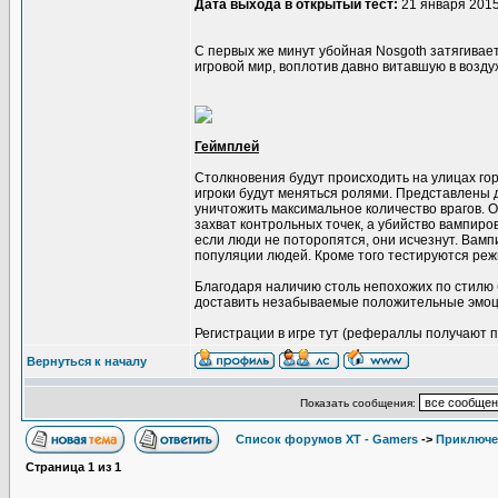
Дата выхода в открытый тест:
21 января 2015
С первых же минут убойная Nosgoth затягивает
игровой мир, воплотив давно витавшую в возд
Геймплей
Столкновения будут происходить на улицах гор
игроки будут меняться ролями. Представлены д
уничтожить максимальное количество врагов. О
захват контрольных точек, а убийство вампиро
если люди не поторопятся, они исчезнут. Вам
популяции людей. Кроме того тестируются режи
Благодаря наличию столь непохожих по стилю 
доставить незабываемые положительные эмоц
Регистрации в игре тут (рефераллы получают 
Вернуться к началу
Показать сообщения:
Список форумов XT - Gamers
->
Приключе
Страница
1
из
1