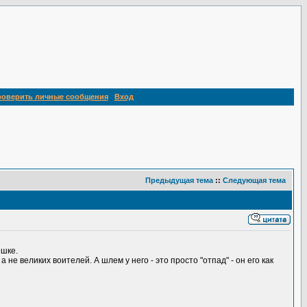
роверить личные сообщения
Вход
Предыдущая тема
::
Следующая тема
ошке.
не великих воителей. А шлем у него - это просто "отпад" - он его как