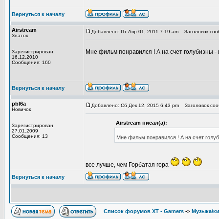
Вернуться к началу
Airstream
Добавлено: Пт Апр 01, 2011 7:19 am
Заголовок соо
Знаток
Мне фильм понравился ! А на счет голубизны -
Зарегистрирован:
16.12.2010
Сообщения: 160
Вернуться к началу
pbl6a
Добавлено: Сб Дек 12, 2015 6:43 pm
Заголовок соо
Новичок
Airstream писал(а):
Зарегистрирован:
27.01.2009
Сообщения: 13
Мне фильм понравился ! А на счет голу
все лучше, чем Горбатая гора
Вернуться к началу
Список форумов XT - Gamers
->
Музыка/к