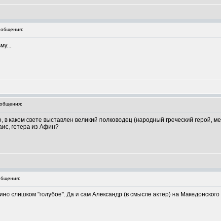
общения:
у...
общения:
 в каком свете выставлен великий полководец (народный греческий герой, меж 
Таис, гетера из Афин?
бщения:
но слишком "голубое". Да и сам Александр (в смысле актер) на Македонского 