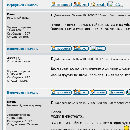
Вернуться к началу
Diver
Добавлено: Пт Фев 18, 2005 5:15 am
Заголовок соо
Реальный пацан
а мне так ниче. нормальный фильм. да и голубы
Зарегистрирован:
(помню пару моментов), а тут даже что то зап
19.06.2004
Сообщения: 567
Откуда: 25 RUS
Вернуться к началу
Aleks [X]
Добавлено: Пт Фев 18, 2005 11:17 pm
Заголовок со
Отец-основатель
Да, я тоже посмотрел, мнение о фильме сложил
Зарегистрирован:
05.05.2004
чтобы другим пе.икам нравился). Битв мало, в
Сообщения: 613
Откуда: Пермь
Вернуться к началу
MaxiK
Добавлено: Сб Фев 19, 2005 8:30 am
Заголовок соо
Главный Администратор
Попса...
Зарегистрирован:
Ходил в кинотеатр..
12.06.2004
Сообщения: 1617
3 часа.... мать йиво так... и пива всего одна бу
Откуда: Киев, Украина
кароче до конца сеанса нас досидело мало