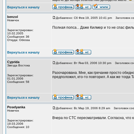
Вернуться к началу
benzol
Добавлено: Сб Фев 19, 2005 10:41 pm
Заголовок со
Новичок
Полная попса... Даже Килмер и то не спас фильм
Зарегистрирован:
10.02.2005
Сообщения: 36
Откуда: Odessa
Вернуться к началу
Cyprida
Добавлено: Вт Янв 03, 2006 10:30 pm
Заголовок со
Звезда Востока
Разочарована. Мне, как гречанке просто обидно,
Зарегистрирован:
предположил, кто-то повторил. А как же тогда 
01.01.2006
Сообщения: 58
Вернуться к началу
Poselyanka
Добавлено: Вс Мар 19, 2006 8:29 am
Заголовок соо
Новичок
Вчера по СТС пересматривали. Согласна, что ки
Зарегистрирован:
19.03.2006
Сообщения: 10