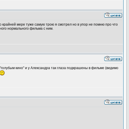
по крайней мере туже самую трою я смотрел но в упор не помню про что
дного нормального фильма с ним.
"голубым кино" и у Александра так глаза подкрашены в фильме (видимо