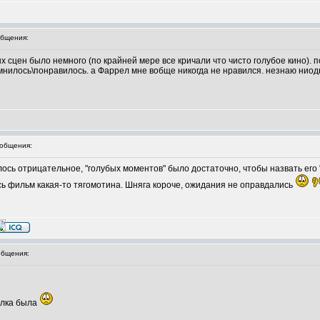
бщения:
х сцен было немного (по крайней мере все кричали что чисто голубое кино). 
омнилось\понравилось. а Фаррел мне вобще никогда не нравился. незнаю нио
общения:
ось отрицательное, "голубых моментов" было достаточно, чтобы назвать его 
есь фильм какая-то тягомотина. Шняга короче, ожидания не оправдались
бщения:
тылка была