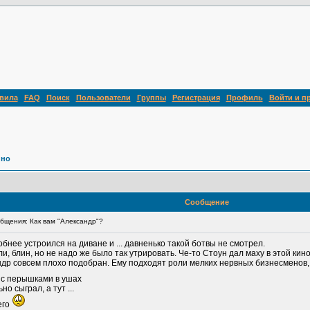
вила
FAQ
Поиск
Пользователи
Группы
Регистрация
Профиль
Войти и п
ино
Сообщение
щения: Как вам "Александр"?
бнее устроился на диване и ... давненько такой ботвы не смотрел.
и, блин, но не надо же было так утрировать. Че-то Стоун дал маху в этой кин
ндр совсем плохо подобран. Ему подходят роли мелких нервных бизнесменов, а 
 с перышками в ушах
 сыграл, а тут ...
его