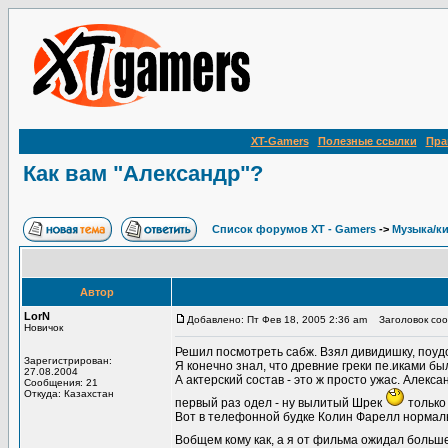
XT-Gamers
Полезные ссылки
Пра
Как вам "Александр"?
Список форумов XT - Gamers
->
Музыка/к
Автор
LorN
Добавлено: Пт Фев 18, 2005 2:36 am
Заголовок сооб
Новичок
Решил посмотреть сабж. Взял дивидишку, поудо
Зарегистрирован:
Я конечно знал, что древние греки пе.иками был
27.08.2004
А актерский состав - это ж просто ужас. Алекса
Сообщения: 21
Откуда: Казахстан
первый раз одел - ну вылитый Шрек
только
Вот в телефонной будке Колин Фарелл нормально
Вобщем кому как, а я от фильма ожидал больш