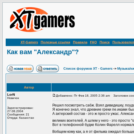
XT-Gamers
Полезные ссылки
Правила
FAQ
Поиск
Пользовател
Как вам "Александр"?
Список форумов XT - Gamers
->
Музыка/к
Автор
LorN
Добавлено: Пт Фев 18, 2005 2:36 am
Заголовок сооб
Новичок
Решил посмотреть сабж. Взял дивидишку, поудо
Зарегистрирован:
Я конечно знал, что древние греки пе.иками был
27.08.2004
А актерский состав - это ж просто ужас. Алек
Сообщения: 21
Откуда: Казахстан
великих воителей. А шлем у него - это просто "
Вот в телефонной будке Колин Фарелл нормально
Вобщем кому как, а я от фильма ожидал больш