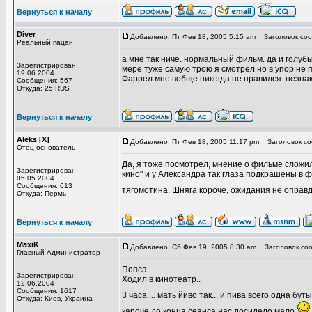
Вернуться к началу
Diver
Добавлено: Пт Фев 18, 2005 5:15 am
Заголовок соо
Реальный пацан
а мне так ниче. нормальный фильм. да и голубы
Зарегистрирован:
мере туже самую трою я смотрел но в упор не 
19.06.2004
Фаррел мне вобще никогда не нравился. незна
Сообщения: 567
Откуда: 25 RUS
Вернуться к началу
Aleks [X]
Добавлено: Пт Фев 18, 2005 11:17 pm
Заголовок со
Отец-основатель
Да, я тоже посмотрел, мнение о фильме сложил
Зарегистрирован:
кино" и у Александра так глаза подкрашены в ф
05.05.2004
Сообщения: 613
тягомотина. Шняга короче, ожидания не оправ
Откуда: Пермь
Вернуться к началу
MaxiK
Добавлено: Сб Фев 19, 2005 8:30 am
Заголовок соо
Главный Администратор
Попса...
Зарегистрирован:
Ходил в кинотеатр..
12.06.2004
Сообщения: 1617
3 часа.... мать йиво так... и пива всего одна бу
Откуда: Киев, Украина
кароче до конца сеанса нас досидело мало