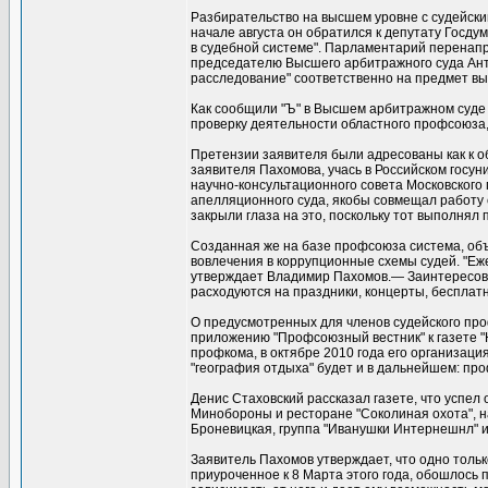
Разбирательство на высшем уровне с судейск
начале августа он обратился к депутату Госд
в судебной системе". Парламентарий перенап
председателю Высшего арбитражного суда Ант
расследование" соответственно на предмет вы
Как сообщили "Ъ" в Высшем арбитражном суде 
проверку деятельности областного профсоюза,
Претензии заявителя были адресованы как к о
заявителя Пахомова, учась в Российском госу
научно-консультационного совета Московского 
апелляционного суда, якобы совмещал работу 
закрыли глаза на это, поскольку тот выполнял
Созданная же на базе профсоюза система, объ
вовлечения в коррупционные схемы судей. "Еже
утверждает Владимир Пахомов.— Заинтересова
расходуются на праздники, концерты, бесплатн
О предусмотренных для членов судейского проф
приложению "Профсоюзный вестник" к газете "Н
профкома, в октябре 2010 года его организаци
"география отдыха" будет и в дальнейшем: про
Денис Стаховский рассказал газете, что успел
Минобороны и ресторане "Соколиная охота", 
Броневицкая, группа "Иванушки Интернешнл" и
Заявитель Пахомов утверждает, что одно толь
приуроченное к 8 Марта этого года, обошлось 