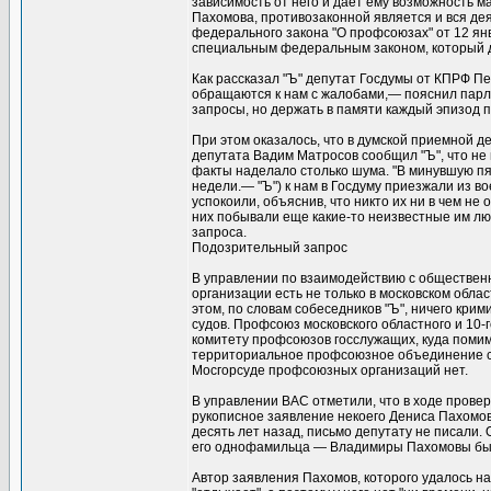
зависимость от него и дает ему возможность 
Пахомова, противозаконной является и вся дея
федерального закона "О профсоюзах" от 12 ян
специальным федеральным законом, который до
Как рассказал "Ъ" депутат Госдумы от КПРФ Пе
обращаются к нам с жалобами,— пояснил пар
запросы, но держать в памяти каждый эпизод 
При этом оказалось, что в думской приемной 
депутата Вадим Матросов сообщил "Ъ", что н
факты наделало столько шума. "В минувшую пя
недели.— "Ъ") к нам в Госдуму приезжали из в
успокоили, объяснив, что никто их ни в чем не
них побывали еще какие-то неизвестные им лю
запроса.
Подозрительный запрос
В управлении по взаимодействию с обществен
организации есть не только в московском обла
этом, по словам собеседников "Ъ", ничего крим
судов. Профсоюз московского областного и 10-
комитету профсоюзов госслужащих, куда помим
территориальное профсоюзное объединение суд
Мосгорсуде профсоюзных организаций нет.
В управлении ВАС отметили, что в ходе провер
рукописное заявление некоего Дениса Пахомова
десять лет назад, письмо депутату не писали.
его однофамильца — Владимиры Пахомовы были
Автор заявления Пахомов, которого удалось на