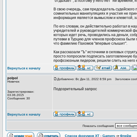
"отдыхает", а поэтому у него нет "ни времени,
В свою очередь, сам председатель судейского 
сомнительных манипуляциях я участия не при
информация является вымыслом и клеветой, за
По его словам, он действительно работал в на
учредителей и руководителей коммерческой фир
которых идет речь, проводились на деньги, соб
путевки в Турцию для членов профсоюза были 
что фамилию Пахомов "впервые слышит".
Как рассказали "Ъ" источники в силовых струк
просто попросили подписать заготовленную бума
профсоюзным лидером, решили слить на него 
Вернуться к началу
polpol
Добавлено: Вс Дек 11, 2022 8:59 pm
Заголовок соо
Новичок
Подозрительный запрос
Зарегистрирован:
03.06.2015
Сообщения: 30
Вернуться к началу
Показать сообщения:
Список форумов XT - Gamers
->
Флейм