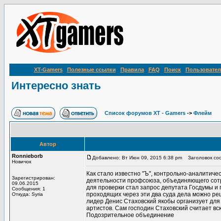
XT-Gamers
Полезные ссылки
Правила
FAQ
Поиск
Пользовател
Интересно знать
Список форумов XT - Gamers
->
Флейм
Автор
Ronnieborb
Добавлено: Вт Июн 09, 2015 6:38 pm
Заголовок соо
Новичок
Как стало известно "Ъ", контрольно-аналитич
Зарегистрирован:
деятельности профсоюза, объединяющего сотру
09.06.2015
для проверки стал запрос депутата Госдумы и 
Сообщения: 1
проходящих через эти два суда дела можно ре
Откуда: Syria
лидер Денис Стаховский якобы организует для
артистов. Сам господин Стаховский считает вс
Подозрительное объединение