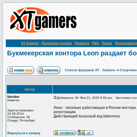
XT-Gamers
Полезные ссылки
Правила
FAQ
Поиск
Пользовател
Букмекерская контора Leon раздает б
Список форумов XT - Gamers
->
Спортивн
Автор
blocker
Добавлено: Вт Янв 21, 2020 9:58 pm
Заголовок сооб
Новичок
Леон - легально работающая в России контора
Зарегистрирован:
регистрации.
23.09.2014
Действующий бонусный код bkleonrus
Сообщения: 28
Откуда: Петербург
Вернуться к началу