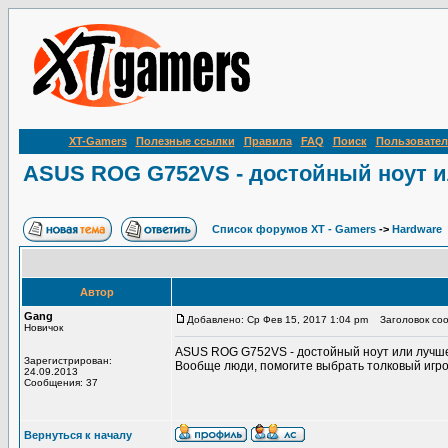
XT-Gamers
Полезные ссылки
Правила
FAQ
Поиск
Пользовател
ASUS ROG G752VS - достойный ноут ил
Список форумов XT - Gamers
->
Hardware
Автор
Gang
Добавлено: Ср Фев 15, 2017 1:04 pm
Заголовок соо
Новичок
ASUS ROG G752VS - достойный ноут или лучше
Зарегистрирован:
Вообще люди, помогите выбрать толковый игров
24.09.2013
Сообщения: 37
Вернуться к началу