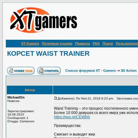
XT-Gamers
Полезные ссылки
Правила
FAQ
Поиск
Пользовател
КОРСЕТ WAIST TRAINER
Список форумов XT - Gamers
->
3D Action
Автор
MichaelOn
Добавлено: Пн Ноя 21, 2016 6:23 pm
Заголовок соо
Новичок
Waist Training – это процесс постепенного ум
Зарегистрирован:
Более 10 000 девушек со всего мира уже испол
19.06.2015
https://goo.gl/CEW6jh
Сообщения: 1
Откуда: Cameroon
Преимущества:
Сжигает и выводит жир