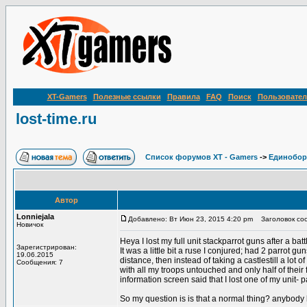
XT-Gamers
Полезные ссылки
Правила
FAQ
Поиск
Пользовател
lost-time.ru
Список форумов XT - Gamers
->
Единобор
Автор
Lonniejala
Добавлено: Вт Июн 23, 2015 4:20 pm
Заголовок сооб
Новичок
Heya I lost my full unit stackparrot guns after a b
Зарегистрирован:
It was a little bit a ruse I conjured; had 2 parrot 
19.06.2015
distance, then instead of taking a castlestill a lot o
Сообщения: 7
with all my troops untouched and only half of their 
information screen said that I lost one of my unit- 
So my question is is that a normal thing? anybod