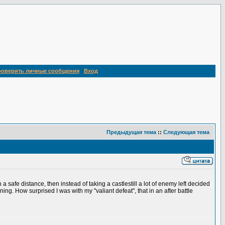
роверить личные сообщения
Вход
Предыдущая тема
::
Следующая тема
 a safe distance, then instead of taking a castlestill a lot of enemy left decided
ining. How surprised I was with my "valiant defeat", that in an after battle