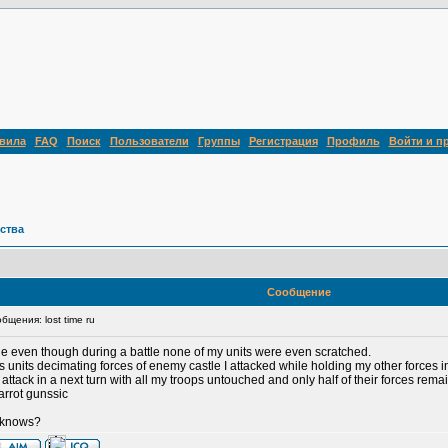
вила
FAQ
Поиск
Пользователи
Группы
Регистрация
Профиль
Войти и п
ства
Сообщение
щения: lost time ru
attle even though during a battle none of my units were even scratched.
uns units decimating forces of enemy castle I attacked while holding my other forces in
n attack in a next turn with all my troops untouched and only half of their forces rema
parrot gunssic
y knows?