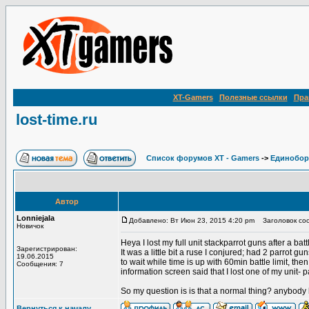
XT-Gamers
Полезные ссылки
Пра
lost-time.ru
Список форумов XT - Gamers
->
Единобор
Автор
Lonniejala
Добавлено: Вт Июн 23, 2015 4:20 pm
Заголовок сооб
Новичок
Heya I lost my full unit stackparrot guns after a b
Зарегистрирован:
It was a little bit a ruse I conjured; had 2 parrot g
19.06.2015
to wait while time is up with 60min battle limit, the
Сообщения: 7
information screen said that I lost one of my unit- 
So my question is is that a normal thing? anybod
Вернуться к началу