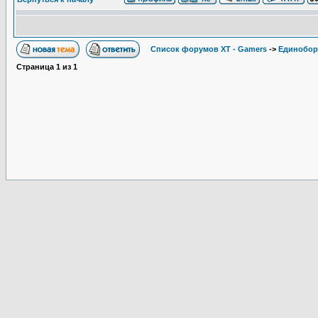
Список форумов XT - Gamers
->
Единобор
Страница
1
из
1