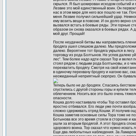
скрылся. Я был шокирован исходом событий и 
Лезвие это мой единственный воин. Он первокл
нас в этом мире для него все пошло не так. П
меня Лезвие получил сильнейший удар. Немного
ему возить вещи в повозке. И он долго верно 
вызвался встать в боевые ряды. Эти горные ст
образом он снова оказался в боевых рядах. А 
мой друг. Прощай!
После неудачной битвы мы направились пленит
бродяга ушел слишком далеко. Мы предположили
далеко. Вероятнее тот бродяга укрылся в лесу
торговцу из рода Болтынов. Не успев далеко у
лес”. Тем более надо идти сказал Тор и велел 
стоял рядом с людьми рода Болтыновы, и о че
перехватить бродягу. Смотря на свой измота
в одиночку перехвачу бродягу и нагоню вас, ск
неожиданный неприятный сюрприз. Он буквальн
Теперь было не до бродяги. Спасаясь бегство
спустились с другой стороны горы и купили тел
облегчением. Носить все это было очень тяжело
опасности.
Кошка долго настаивала чтобы Тор оставил бро
яростно отбивался. Его люди уже почти взобрал
сложно сдерживать отряд Кошки. И получив ощу
Кошка заметив основные силы Тора тоже не пож
Ботынова все это время стояли в сторонке и к
ушли за вторым бродягой. А этот бродяга спок
здорового воина. Тор сказал что нужно искать
Еще два любопытных наблюдения. За Ламаром (