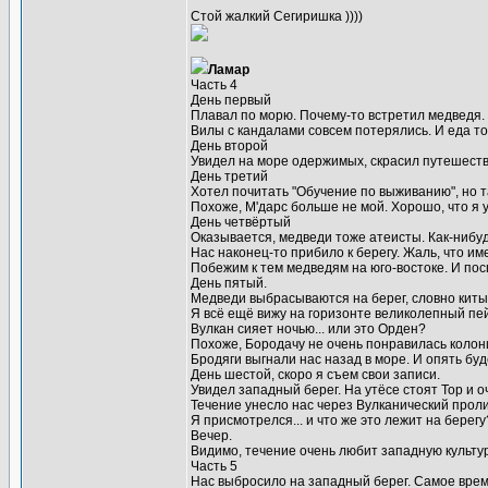
Стой жалкий Сегиришка ))))
Ламар
Часть 4
День первый
Плавал по морю. Почему-то встретил медведя. 
Вилы с кандалами совсем потерялись. И еда то
День второй
Увидел на море одержимых, скрасил путешестви
День третий
Хотел почитать "Обучение по выживанию", но 
Похоже, М'дарс больше не мой. Хорошо, что я 
День четвёртый
Оказывается, медведи тоже атеисты. Как-нибуд
Нас наконец-то прибило к берегу. Жаль, что им
Побежим к тем медведям на юго-востоке. И пос
День пятый.
Медведи выбрасываются на берег, словно киты п
Я всё ещё вижу на горизонте великолепный пейз
Вулкан сияет ночью... или это Орден?
Похоже, Бородачу не очень понравилась колон
Бродяги выгнали нас назад в море. И опять буд
День шестой, скоро я съем свои записи.
Увидел западный берег. На утёсе стоят Тор и о
Течение унесло нас через Вулканический проли
Я присмотрелся... и что же это лежит на берегу
Вечер.
Видимо, течение очень любит западную культур
Часть 5
Нас выбросило на западный берег. Самое врем