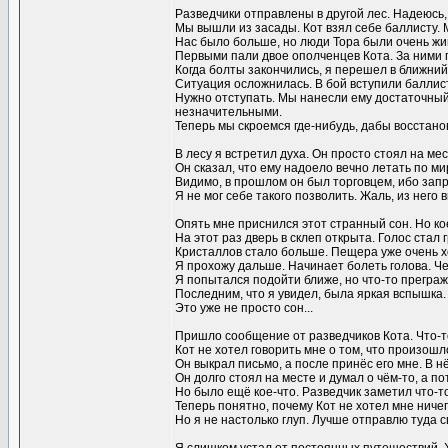
Разведчики отправлены в другой лес. Надеюсь, э
Мы вышли из засады. Кот взял себе баллисту. 
Нас было больше, но люди Тора были очень жи
Первыми пали двое ополченцев Кота. За ними п
Когда болты закончились, я перешел в ближний
Ситуация осложнилась. В бой вступили баллист
Нужно отступать. Мы нанесли ему достаточный
незначительными.
Теперь мы скроемся где-нибудь, дабы восстано
В лесу я встретил духа. Он просто стоял на ме
Он сказал, что ему надоело вечно летать по ми
Видимо, в прошлом он был торговцем, ибо зап
Я не мог себе такого позволить. Жаль, из нег
Опять мне приснился этот странный сон. Но ко
На этот раз дверь в склеп открыта. Голос стал г
Кристаллов стало больше. Пещера уже очень 
Я прохожу дальше. Начинает болеть голова. Че
Я попытался подойти ближе, но что-то преграж
Последним, что я увидел, была яркая вспышка.
Это уже не просто сон...
Пришло сообщение от разведчиков Кота. Что-т
Кот не хотел говорить мне о том, что произош
Он выкрал письмо, а после принёс его мне. В 
Он долго стоял на месте и думал о чём-то, а 
Но было ещё кое-что. Разведчик заметил что-то
Теперь понятно, почему Кот не хотел мне ничего
Но я не настолько глуп. Лучше отправлю туда с