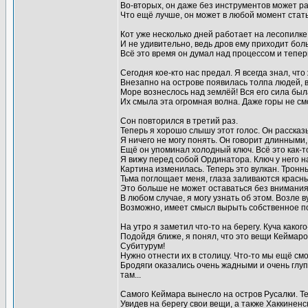
Во-вторых, он даже без инструментов может р
Что ещё лучше, он может в любой момент стать
Кот уже несколько дней работает на лесопилке
И не удивительно, ведь дров ему приходит бол
Всё это время он думал над процессом и тепер
Сегодня кое-кто нас предал. Я всегда знал, чт
Внезапно на острове появилась толпа людей, в
Море вознеслось над землёй! Вся его сила была
Их смыла эта огромная волна. Даже горы не см
Сон повторился в третий раз.
Теперь я хорошо слышу этот голос. Он рассказ
Я ничего не могу понять. Он говорит длинными,
Ещё он упоминал холодный ключ. Всё это как-т
Я вижу перед собой Ординатора. Ключ у него на
Картина изменилась. Теперь это вулкан. Тронны
Тьма поглощает меня, глаза заливаются красны
Это больше не может оставаться без внимания
В любом случае, я могу узнать об этом. Возле в
Возможно, имеет смысл вырыть собственное по
На утро я заметил что-то на берегу. Куча како
Подойдя ближе, я понял, что это вещи Кеймаро
Субитурум!
Нужно отнести их в столицу. Что-то мы ещё см
Бродяги оказались очень жадными и очень глуп
там...
Самого Кеймара вынесло на остров Русалки. Те
Увидев на берегу свои вещи, а также Хаккиненс