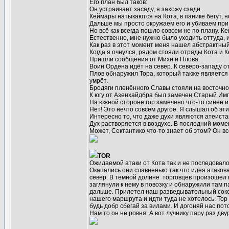
Его план был таков:
Он устраивает засаду, я захожу сзади.
Кеймары натыкаются на Кота, в панике бегут, 
Дальше мы просто окружаем его и убиваем при
Но всё как всегда пошло совсем не по плану. 
Естественно, мне нужно было уходить оттуда, и
Как раз в этот момент меня нашел абстрактный
Когда я очнулся, рядом стояли отряды Кота и 
Пришли сообщения от Михи и Плова.
Воин Ордена идёт на север. К северо-западу о
Плов обнаружил Тора, который также является 
умрёт.
Бродяги пленённого Славы стояли на восточном
К югу от Азенхайдбра был замечен Старый Им
На южной стороне гор замечено что-то синее 
Нет! Это нечто совсем другое. Я слышал об эти
Интересно то, что даже духи являются атеиста
Дух растворяется в воздухе. В последний момент
Может, Сектантико что-то знает об этом? Он в
TOR
Ожидаемой атаки от Кота так и не последовало.
Окапались они славненько так что идея атаков
север. В темной долине торговцев произошел 
заглянули к нему в повозку и обнаружили там п
дальше. Прилетел наш разведывательный сокол
нашего маршрута и идти туда не хотелось. Тор 
будь добр сбегай за вилами. И догоняй нас по
Нам то он не ровня. А вот лучнику пару раз дву