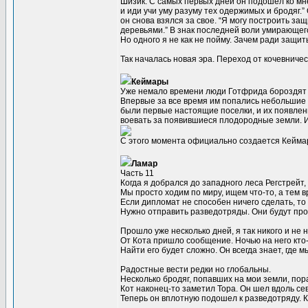
Шизик. С самых первых дней он подошел ко мне 
и иди учи уму разуму тех одержимых и бродяг.”
он снова взялся за свое. “Я могу построить за
деревьями.” В знак последней воли умирающег
Но одного я не как не пойму. Зачем ради защи
Так началась новая эра. Переход от кочевничес
Кеймары
Уже немало времени люди Готфрида бороздят 
Впервые за все время им попались небольшие
были первые настоящие поселки, и их появлени
воевать за появившиеся плодородные земли. И 
С этого момента официально создается Кейма
Ламар
Часть 11
Когда я добрался до западного леса Регстрейт,
Мы просто ходим по миру, ищем что-то, а тем 
Если дипломат не способен ничего сделать, то 
Нужно отправить разведотряды. Они будут прос
Прошло уже несколько дней, я так никого и не 
От Кота пришло сообщение. Ночью на него кто-
Найти его будет сложно. Он всегда знает, где 
Радостные вести редки но глобальны.
Несколько бродяг, попавших на мои земли, пор
Кот наконец-то заметил Тора. Он шел вдоль се
Теперь он вплотную подошел к разведотряду. К