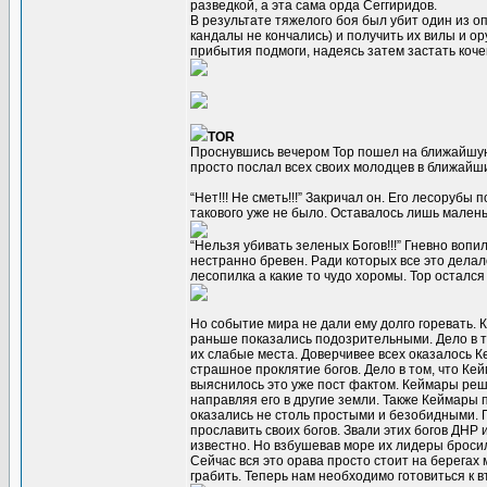
разведкой, а эта сама орда Сеггиридов.
В результате тяжелого боя был убит один из оп
кандалы не кончались) и получить их вилы и ор
прибытия подмоги, надеясь затем застать коче
TOR
Проснувшись вечером Тор пошел на ближайшую л
просто послал всех своих молодцев в ближайши
“Нет!!! Не сметь!!!” Закричал он. Его лесорубы
такового уже не было. Оставалось лишь малень
“Нельзя убивать зеленых Богов!!!” Гневно воп
нестранно бревен. Ради которых все это делал
лесопилка а какие то чудо хоромы. Тор остался 
Но событие мира не дали ему долго горевать. 
раньше показались подозрительными. Дело в то
их слабые места. Доверчивее всех оказалось К
страшное проклятие богов. Дело в том, что Кей
выяснилось это уже пост фактом. Кеймары реш
направляя его в другие земли. Также Кеймары
оказались не столь простыми и безобидными. 
прославить своих богов. Звали этих богов ДНР 
известно. Но взбушевав море их лидеры бросил
Сейчас вся это орава просто стоит на берегах 
грабить. Теперь нам необходимо готовиться к 