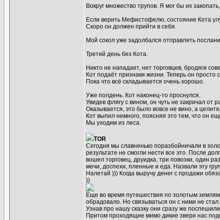
Вокруг множество трупов. Я мог бы их закопать
Если верить Мефистофелю, состояние Кота улуч
Скоро он должен прийти в себя.
Мой сокол уже задолбался отправлять послани
Третий день без Кота.
Никто не нападает, нет торговцев, бродяги сов
Кот подаёт признаки жизни. Теперь он просто с
Пока что всё складывается очень хорошо.
Уже полдень. Кот наконец-то проснулся.
Увидев флягу с вином, он чуть не закричал от р
Оказывается, это было вовсе не вино, а целите
Кот выпил немного, поясняя это тем, что он ещ
Мы уходим из леса.
TOR
Сегодня мы славненько поразбойничали в золот
результате не смогли нести все это. После дол
вошел торговец, друидка, три повозки, один р
мечи, доспехи, пленные и еда. Назвали эту гру
Налетай ))) Когда выручу денег с продажи обя
))
Еще во время путешествия по золотым землям 
обрадовало. Но связываться он с ними не ста
Узнав про нашу сказку они сразу же поспешили 
Притом проходящие мимо дикие звери нас поде