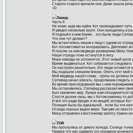
Старого старого кричали они. Даже зашла речь
=D
Ламар
Часть 6
Не знаю, куда мы идём. Кот прокладывает путь
Я увидел несколько групп. Они находились в ра
Я подошёл к ним ближе... это были люди Сеггир
Что они тут делают?
Мы встретились лицом к лицу с одним из отрядо
Кот посоветовал их игнорировать. Дипломат в
Я пошлю за ним медведя-разведчика Миху. Ну
Наши отряды пока останутся в лесу.
Море никогда не успокоится. Этот новый кусок
Время выдвигаться. Кот собирается следовать з
Он настроен решительно. Его люди готовятся к
Мы подошли слишком близко. Опять этот мой 
Мой медведь нашёл главу... трупы не должны бе
Сеггирид начал убегать, продолжаем следить за
Во время преследования мы с ним перекрикивал
Мы остановились. Сеггирид рассказал мне сво
Был заключен мир. Лучше нам объединиться про
Спустя долгие часы, мы с Котом наконец-то до
И всё это ради бродяг и их вещей, которые Кот 
Позиция была бы идеальной... если бы эти не
Отсюда хорошо видно море. Там уже не просто 
Миха отправлен к восточному хребту. Нужно ог
TOR
Мы проснулись от дикого холода. Солнце толь
Первое что нас удивило это огромное количест