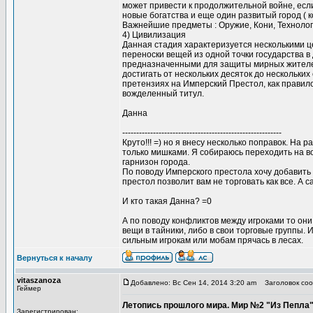
может привести к продолжительной войне, если
новые богатства и еще один развитый город ( 
Важнейшие предметы : Оружие, Кони, Технолог
4) Цивилизация
Данная стадия характеризуется несколькими ц
переноски вещей из одной точки государства в
предназначенными для защиты мирных жителей
достигать от нескольких десяток до нескольки
претензиях на Имперский Престол, как правил
вожделенный титул.
Данна
---------------------------------------------------------
Круто!!! =) но я внесу несколько поправок. На
только мишками. Я собираюсь переходить на во
гарнизон города.
По поводу Имперского престола хочу добавить 
престол позволит вам не торговать как все. А 
И кто такая Данна? =0
А по поводу конфликтов между игроками то он
вещи в тайники, либо в свои торговые группы. 
сильным игрокам или мобам прячась в лесах.
Вернуться к началу
vitaszanoza
Добавлено: Вс Сен 14, 2014 3:20 am
Заголовок соо
Геймер
Летопись прошлого мира. Мир №2 "Из Пепла
Зарегистрирован: