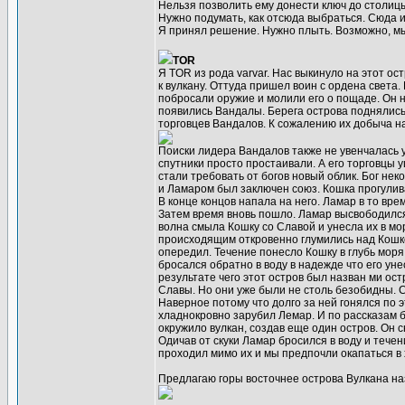
Нельзя позволить ему донести ключ до столиц
Нужно подумать, как отсюда выбраться. Сюда ид
Я принял решение. Нужно плыть. Возможно, мы
TOR
Я TOR из рода varvar. Нас выкинуло на этот о
к вулкану. Оттуда пришел воин с ордена света.
побросали оружие и молили его о пощаде. Он на
появились Вандалы. Берега острова поднялись
торговцев Вандалов. К сожалению их добыча на
Поиски лидера Вандалов также не увенчалась у
спутники просто простаивали. А его торговцы 
стали требовать от богов новый облик. Бог не
и Ламаром был заключен союз. Кошка прогулива
В конце концов напала на него. Ламар в то вре
Затем время вновь пошло. Ламар высвободился 
волна смыла Кошку со Славой и унесла их в мор
происходящим откровенно глумились над Кошко
опередил. Течение понесло Кошку в глубь мор
бросался обратно в воду в надежде что его ун
результате чего этот остров был назван ми о
Славы. Но они уже были не столь безобидны. 
Наверное потому что долго за ней гонялся по 
хладнокровно зарубил Лемар. И по рассказам б
окружило вулкан, создав еще один остров. Он с
Одичав от скуки Ламар бросился в воду и тече
проходил мимо их и мы предпочли окапаться в 
Предлагаю горы восточнее острова Вулкана на