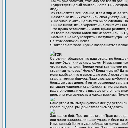
Как ты уже заметил, этот мир всё время расши
Существует целый пантеон богов. Они создали
люди.
Их становится всё больше, и сам мир из-за эт
Некоторые из них сохранили свои убеждения,
Я не знаю, с какой целью это было сделано. В
Они не гниют, их не хоронят и не сжигают. Они
Это нужно остановить. Людям нужна религия, 
Из всего пантеона богов мне известен лишь Су
Больше я не могу говорить. Наступает утро. По
На этих словах он исчез.
Я закопал его тело. Нужно возвращаться к свое
TOR
Сегодня я убедился что наш отряд не больше с
на гору. Укрепились как следует. И выставив ч
что на нас напали. Передо мной как нив чем не
странный человек. “Ночью? Когда я сплю? Да пус
меня разбудил то я выслушаю его. И если он м
стаяла темная фигура. Лицо скрывал глубокий 
большую суму денег. И он готов хорошо заплати
вытащил кошелек и стал блескать чистым золо
вашего лучника и что у них еще много полезны
проклята моя алчность и жажда наживы. Почему 
Рано утром мы выдвинулись в лес где устроили
своего лидера, рыцари отказались отдавать.
Завязался бой. Против нас стоял Трап из рода
они ловко парировали наши удары и били на 
Измотанный боям я уже собирался кричать поб
верного воина Лезвие. А также 3 юнца из опол