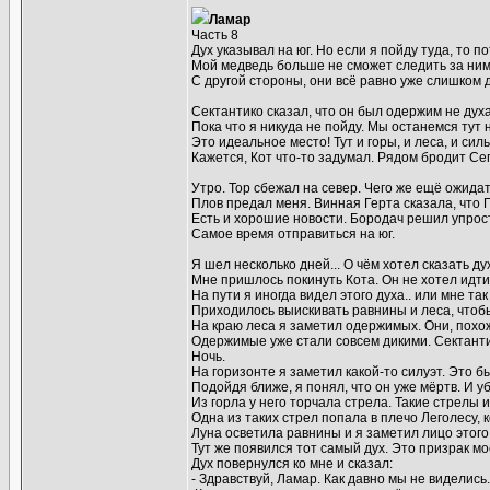
Ламар
Часть 8
Дух указывал на юг. Но если я пойду туда, то 
Мой медведь больше не сможет следить за ним
С другой стороны, они всё равно уже слишком 
Сектантико сказал, что он был одержим не дух
Пока что я никуда не пойду. Мы останемся тут 
Это идеальное место! Тут и горы, и леса, и си
Кажется, Кот что-то задумал. Рядом бродит Сег
Утро. Тор сбежал на север. Чего же ещё ожида
Плов предал меня. Винная Герта сказала, что 
Есть и хорошие новости. Бородач решил упрост
Самое время отправиться на юг.
Я шел несколько дней... О чём хотел сказать ду
Мне пришлось покинуть Кота. Он не хотел идти
На пути я иногда видел этого духа.. или мне так
Приходилось выискивать равнины и леса, чтоб
На краю леса я заметил одержимых. Они, похож
Одержимые уже стали совсем дикими. Сектантик
Ночь.
На горизонте я заметил какой-то силуэт. Это б
Подойдя ближе, я понял, что он уже мёртв. И у
Из горла у него торчала стрела. Такие стрелы 
Одна из таких стрел попала в плечо Леголесу, 
Луна осветила равнины и я заметил лицо этого 
Тут же появился тот самый дух. Это призрак м
Дух повернулся ко мне и сказал:
- Здравствуй, Ламар. Как давно мы не виделись