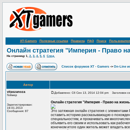
XT-Gamers
Полезные ссылки
Правила
FAQ
Поиск
Пользовател
Онлайн стратегия "Империя - Право н
На страницу
1
,
2
,
3
,
4
,
5
,
6
След.
Список форумов XT - Gamers
->
On-Line и
Автор
vitaszanoza
Добавлено: Сб Сен 13, 2014 12:04 pm
Заголовок соо
Геймер
Онлайн стратегия "Империя - Право на жизнь
Зарегистрирован:
19.01.2013
Это затяжная онлайн стратегия с элементами Р
Сообщения: 87
оставить историю рассказывающую о похождени
специальностям, и прокачивать им многочисле
объявить его своим и использовать как рабочег
конечном итоге один житель может владеть вс