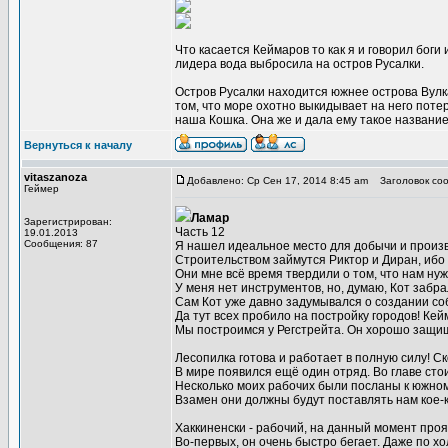
Что касается Кеймаров то как я и говорил боги
лидера вода выбросила на остров Русалки.
Остров Русалки находится южнее острова Вулка
том, что море охотно выкидывает на него поте
наша Кошка. Она же и дала ему такое название
Вернуться к началу
vitaszanoza
Добавлено: Ср Сен 17, 2014 8:45 am
Заголовок соо
Геймер
Ламар
Зарегистрирован:
Часть 12
19.01.2013
Сообщения: 87
Я нашел идеальное место для добычи и произв
Строительством займутся Риктор и Диран, ибо 
Они мне всё время твердили о том, что нам нуж
У меня нет инструментов, но, думаю, Кот забра
Сам Кот уже давно задумывался о создании со
Да тут всех пробило на постройку городов! Кей
Мы построимся у Регстрейта. Он хорошо защищ
Лесопилка готова и работает в полную силу! С
В мире появился ещё один отряд. Во главе сто
Несколько моих рабочих были посланы к южном
Взамен они должны будут поставлять нам кое-
Хаккиненски - рабочий, на данный момент про
Во-первых, он очень быстро бегает. Даже по хо