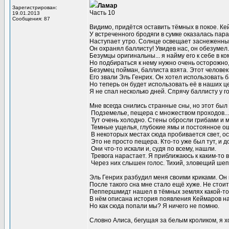
Ламар
Зарегистрирован:
Часть 10
19.01.2013
Сообщения: 87
Видимо, придётся оставить тёмных в покое. Ке
У встреченного бродяги в сумке оказалась пара 
Наступает утро. Солнце освещает заснеженные
Он охранял баллисту! Увидев нас, он обезумел..
Безумцы оригинальны... я найму его к себе в ко
Но подбираться к нему нужно очень осторожно,
Безумец пойман, баллиста взята. Этот человек 
Его звали Эль Генрих. Он хотел использовать 
Но теперь он будет использовать её в наших ц
Я не спал несколько дней. Спрячу баллисту у г
Мне всегда снились странные сны, но этот был 
Подземелье, пещера с множеством проходов...
Тут очень холодно. Стены обросли грибами и 
Темные ущелья, глубокие ямы и постоянное ощу
В некоторых местах сюда пробивается свет, о
Это не просто пещера. Кто-то уже был тут, и д
Они что-то искали и, судя по всему, нашли.
Тревога нарастает. Я приближаюсь к каким-то 
Через них слышен голос. Тихий, зловещий шепот
Эль Генрих разбудил меня своими криками. Он
После такого сна мне стало ещё хуже. Не стоит
Пеппершмидт нашел в тёмных землях какой-то 
В нём описана история появления Кеймаров на
Но как сюда попали мы? Я ничего не помню.
Словно Алиса, бегущая за белым кроликом, я хо