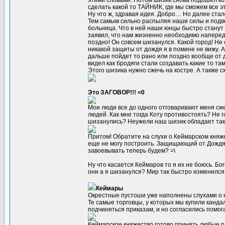
этими словами. Потом шизик снова подошел ко 
сделать какой то ТАЙНИК, где мы сможем все э
Ну что ж, здравая идея. Добро… Но далее стал
Тем самым сильно распыляя наши силы и подве
больница. Что в ней наши юнцы быстро станут
заявил, что нам жизненно необходимо наперед
поздно! Он совсем шизанулся. Какой город! Не 
никакой защиты от дождя я в помине не вижу. 
дальше пойдет то рано или поздно вообще от 
видел как бродяги стали создавать какие то т
Этого шизика нужно сжечь на костре. А также с
Это ЗАГОВОР!!! =0
Мои люди все до одного отговаривают меня сж
людей. Как мне тогда Коту противостоять? Не г
шизанулись? Неужели наш шизик обладает так
Притом! Обратите на слухи о Кеймарском княжес
еще не могу построить. Защищающий от Дождя! 
завоевывать теперь будем? =\
Ну что касается Кеймаров то я их не боюсь. Бо
они а я шизанулся? Мир так быстро изменился.
Кеймары
Окрестные пустоши уже наполнены слухами о н
Те самые торговцы, у которых мы купили канда
подчиняться приказам, и но согласились помог
Кеймарское княжество готово принять любые пл