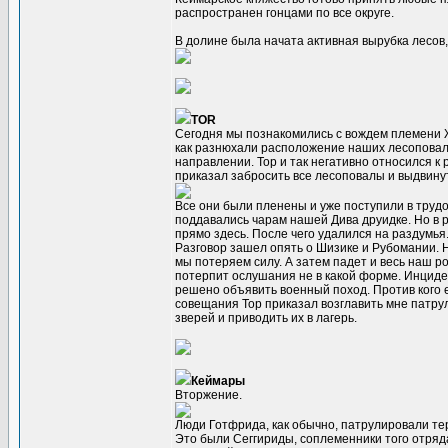
распространен гонцами по все округе.
В долине была начата активная вырубка лесов, 
TOR
Сегодня мы познакомились с вождем племени Ж
как разнюхали расположение наших лесоповало
направлении. Тор и так негативно относился к 
приказал забросить все лесоповалы и выдвину
Все они были пленены и уже поступили в труд
поддавались чарам нашей Дива друидке. Но в ре
прямо здесь. После чего удалился на раздумья
Разговор зашел опять о Шизике и Рубомании. 
мы потеряем силу. А затем падет и весь наш ро
потерпит ослушания не в какой форме. Инциде
решено объявить военный поход. Против кого 
совещания Тор приказал возглавить мне патру
зверей и приводить их в лагерь.
Кеймары
Вторжение.
Люди Готфрида, как обычно, патрулировали тер
Это были Сеггириды, соплеменники того отряда