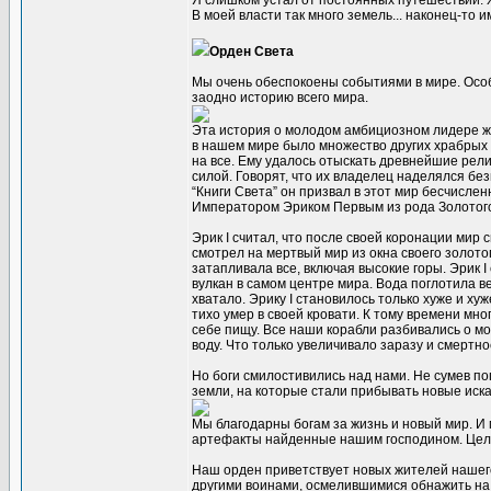
Я слишком устал от постоянных путешествий. Хо
В моей власти так много земель... наконец-то
Орден Света
Мы очень обеспокоены событиями в мире. Осо
заодно историю всего мира.
Эта история о молодом амбициозном лидере ж
в нашем мире было множество других храбрых 
на все. Ему удалось отыскать древнейшие рели
силой. Говорят, что их владелец наделялся бе
“Книги Света” он призвал в этот мир бесчисле
Императором Эриком Первым из рода Золотог
Эрик I считал, что после своей коронации мир 
смотрел на мертвый мир из окна своего золото
затапливала все, включая высокие горы. Эрик 
вулкан в самом центре мира. Вода поглотила в
хватало. Эрику I становилось только хуже и хуж
тихо умер в своей кровати. К тому времени мн
себе пищу. Все наши корабли разбивались о мо
воду. Что только увеличивало заразу и смертно
Но боги смилостивились над нами. Не сумев п
земли, на которые стали прибывать новые иск
Мы благодарны богам за жизнь и новый мир. И
артефакты найденные нашим господином. Цель
Наш орден приветствует новых жителей нашег
другими воинами, осмелившимися обнажить на 