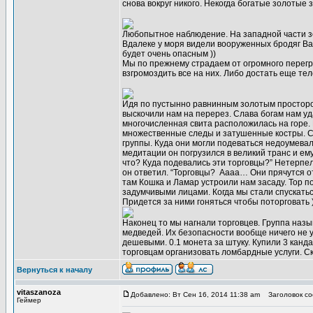
снова вокруг никого. Некогда богатые золотые
Любопытное наблюдение. На западной части зо
Вдалеке у моря видели вооруженных бродяг Ван
будет очень опасным ))
Мы по прежнему страдаем от огромного перегру
взгромоздить все на них. Либо достать еще тел
Идя по пустынно равнинным золотым простором
выскочили нам на перерез. Слава богам нам уд
многочисленная свита расположилась на горе.
множественные следы и затушенные костры. С 
группы. Куда они могли подеваться недоумевал
медитации он погрузился в великий транс и ему
что? Куда подевались эти торговцы?” Нетерпел
он ответил. “Торговцы? Аааа… Они прячутся от 
там Кошка и Ламар устроили нам засаду. Тор по
задумчивыми лицами. Когда мы стали спускаться
Придется за ними гоняться чтобы поторговать )
Наконец то мы нагнали торговцев. Группа назы
медведей. Их безопасности вообще ничего не у
дешевыми. 0.1 монета за штуку. Купили 3 канда
торговцам организовать ломбардные услуги. С
Вернуться к началу
vitaszanoza
Добавлено: Вт Сен 16, 2014 11:38 am
Заголовок со
Геймер