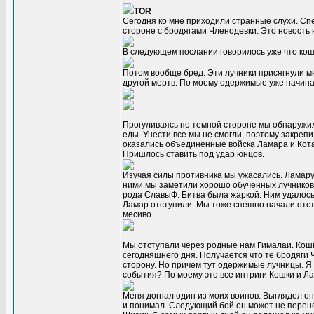
TOR
Сегодня ко мне приходили странные слухи. Сп
стороне с бродягами Членодевки. Это новость
В следующем послании говорилось уже что кош
Потом вообще бред. Эти лучники присягнули мн
другой мертв. По моему одержимые уже начина
Прогуливаясь по темной стороне мы обнаружили
еды. Унести все мы не смогли, поэтому закреп
оказались объединенные войска Ламара и Кота
Пришлось ставить под удар юнцов.
Изучая силы противника мы ужасались. Ламару 
ними мы заметили хорошо обученных лучников. 
рода СлавыФ. Битва была жаркой. Ним удалось 
Ламар отступили. Мы тоже спешно начали отст
месиво.
Мы отступали через родные нам Гималаи. Кошк
сегодняшнего дня. Получается что те бродяги 
сторону. Но причем тут одержимые лучницы. Я н
события? По моему это все интриги Кошки и Ла
Меня догнал один из моих воинов. Выглядел он
и понимал. Следующий бой он может не перенес