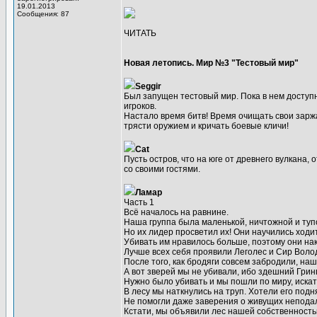
19.01.2013
Сообщения: 87
ЧИТАТЬ
Новая летопись. Мир №3 "Тестовый мир"
Seggir
Был запущен тестовый мир. Пока в нем доступн
игроков.
Настало время битв! Время очищать свои зарж
трясти оружием и кричать боевые кличи!
Cat
Пусть остров, что на юге от древнего вулкана,
со своими гостями.
Ламар
Часть 1
Всё началось на равнине.
Наша группа была маленькой, ничтожной и туп
Но их лидер просветил их! Они научились ходит
Убивать им нравилось больше, поэтому они на
Лучше всех себя проявили Леголес и Сир Волод
После того, как бродяги совсем забродили, на
А вот зверей мы не убивали, ибо здешний Грин
Нужно было убивать и мы пошли по миру, искат
В лесу мы наткнулись на труп. Хотели его подн
Не помогли даже заверения о живущих непода
Кстати, мы объявили лес нашей собственность