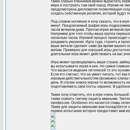
таких слабых пленников можно вырастить перво
мира и построить там свой город. Игроки не л
предусмотрена дипломатия позволяющая созда
создать собственную религию, которой будут по
Под словом затяжная я хочу сказать, что в игр
минут. Предлагаемый график игры подразумевае
часов вечером дома. Притом играя вечером пре
Например для того чтобы ваша группа перешла
несколько часов. Игровой процесс происходит не
раздавать указания. Идти туда, строить и про
ваши жители сделают сами (во время вашего оф
мобам. Примерно для хорошей игры достаточно
длительная игра может действовать на вас уг
Игра может провоцировать ваши страхи, амбици
вы испытываете играя в нее. Но самое главно
Что касается ведения летописей то это основн
Если кто считает, что не умеет писать, тот ка
игровым действительностям (возможно слегка п
день. В случае нового игрока то возможность 
подготавливать свои посты заранее. В удобное
Также хочу отметить, что в игре очень большо
также освоить тактику защиты мирными. Такти
профессии. Особенно это касается главы селени
Также для защиты мирными вам понадобятся зв
первое испытание которое предоставит вам игра