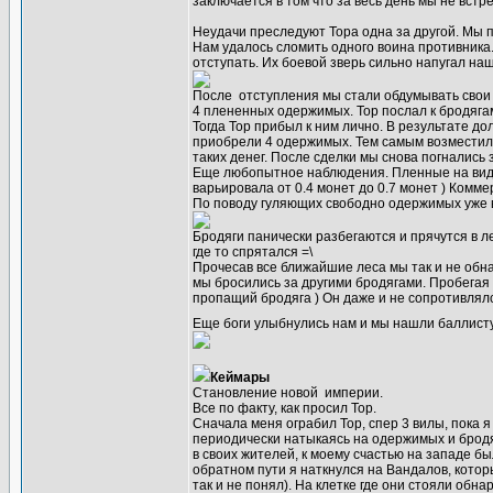
заключается в том что за весь день мы не вст
Неудачи преследуют Тора одна за другой. Мы п
Нам удалось сломить одного воина противника
отступать. Их боевой зверь сильно напугал н
После отступления мы стали обдумывать свои 
4 плененных одержимых. Тор послал к бродягам
Тогда Тор прибыл к ним лично. В результате до
приобрели 4 одержимых. Тем самым возместили 
таких денег. После сделки мы снова погнались 
Еще любопытное наблюдения. Пленные на вид б
варьировала от 0.4 монет до 0.7 монет ) Комме
По поводу гуляющих свободно одержимых уже вт
Бродяги панически разбегаются и прячутся в л
где то спрятался =\
Прочесав все ближайшие леса мы так и не обна
мы бросились за другими бродягами. Пробегая 
пропащий бродяга ) Он даже и не сопротивлялс
Еще боги улыбнулись нам и мы нашли баллист
Кеймары
Становление новой империи.
Все по факту, как просил Тор.
Сначала меня ограбил Тор, спер 3 вилы, пока я
периодически натыкаясь на одержимых и бродяг
в своих жителей, к моему счастью на западе бы
обратном пути я наткнулся на Вандалов, котор
так и не понял). На клетке где они стояли обн