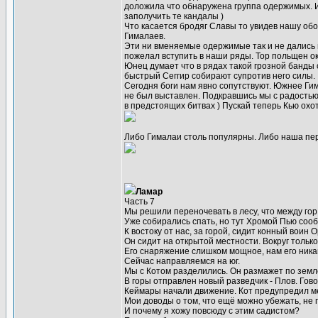
доложила что обнаружена группа одержимых. И
заполучить те кандалы )
Что касается бродяг Славы то увидев нашу обо
Гималаев.
Эти ни вменяемые одержимые так и не дались н
пожелал вступить в наши ряды. Тор польщен ок
Юнец думает что в рядах такой грозной банды 
быстрый Сеггир собирают супротив него силы.
Сегодня боги нам явно сопутствуют. Южнее Ги
не был выставлен. Подкравшись мы с радостью
в предстоящих битвах ) Пускай теперь Кью охот
Либо Гималаи столь популярны. Либо наша пер
Ламар
Часть 7
Мы решили переночевать в лесу, что между гор
Уже собирались спать, но тут Хромой Пью сооб
К востоку от нас, за горой, сидит конный воин 
Он сидит на открытой местности. Вокруг тольк
Его снаряжение слишком мощное, нам его никак 
Сейчас направляемся на юг.
Мы с Котом разделились. Он размажет по земле
В горы отправлен новый разведчик - Плов. Гово
Кеймары начали движение. Кот предупредил ме
Мои доводы о том, что ещё можно убежать, не п
И почему я хожу повсюду с этим садистом?