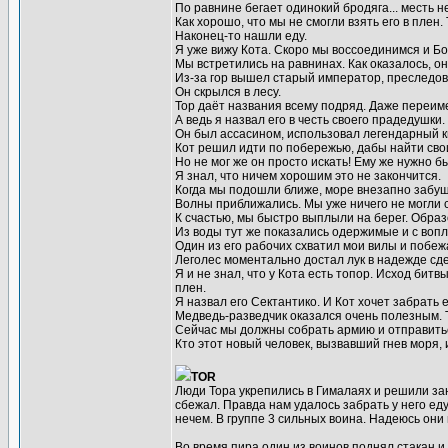
По равнине бегает одинокий бродяга... месть н
Как хорошо, что мы не смогли взять его в плен
Наконец-то нашли еду.
Я уже вижу Кота. Скоро мы воссоединимся и Бо
Мы встретились на равнинах. Как оказалось, о
Из-за гор вышел старый император, преследов
Он скрылся в лесу.
Тор даёт названия всему подряд. Даже переиме
А ведь я назвал его в честь своего прадедушки.
Он был ассасином, использовал легендарный ки
Кот решил идти по побережью, дабы найти сво
Но не мог же он просто искать! Ему же нужно б
Я знал, что ничем хорошим это не закончится.
Когда мы подошли ближе, море внезапно забуш
Волны приближались. Мы уже ничего не могли 
К счастью, мы быстро выплыли на берег. Образ
Из воды тут же показались одержимые и с вопл
Один из его рабочих схватил мои вилы и побе
Леголес моментально достал лук в надежде сде
Я и не знал, что у Кота есть топор. Исход бит
плен.
Я назвал его Сектантико. И Кот хочет забрать е
Медведь-разведчик оказался очень полезным. Т
Сейчас мы должны собрать армию и отправиться
Кто этот новый человек, вызвавший гнев моря, 
TOR
Люди Тора укрепились в Гималаях и решили зан
сбежал. Правда нам удалось забрать у него еду
нечем. В группе 3 сильных воина. Надеюсь они 
Во время пира один из воинов поднял стакан и 