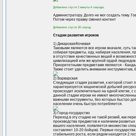
Добавлено спустя 2 минуты 4 секунды:
Администратору. Долго не мог создать тему. Го
Потом через правку сменил контент
Добавлено спустя 28 секунд:
Стадии развития игроков
1) Дикарская/Кочевая
Таковыми являются все игроки вначале, суть т
собирая предметы, еду, набирая населения, пр
в отсутствие качественных вещей и возможнос
цивилизацией или же крупной ордой людоедов
Приоритетными предметами являются - Кандалы
Также стоит уделить внимание инструментам, 
2) Варварская
Следующая стадия развития, к которой стоит п
характеризуется хищнической добычей ресурс
происходит исключительно на одной клетке, с 
данной стадии игроки не имеют многочисленны
важными инструменты, без которых быстро доб
населении очень быстро потребляется.
3) Город-государство
Переход в эту стадию не такой резкий, как пер
производства предметов и наличием развитых 
вашего населения, появляется множество спец
составляет 10-20 бойцов). Первые государств
стабильного роста, если рядом находятся 2 го