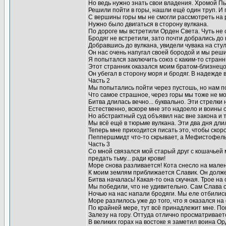
Но ведь нужно знать свои владения. Хромой Пь
Решили пойти в горы, нашли ещё один труп. И 
С вершины горы мы не смогли рассмотреть на р
Нужно было двигаться в сторону вулкана.
По дороге мы встретили Орден Света. Чуть не 
Бродяг не встретили, зато почти добрались до 
Добравшись до вулкана, увидели чувака на стул
Он нас очень напугал своей бородой и мы реши
Я попытался заключить союз с каким-то странн
Этот странник оказался моим братом-близнецо
Он убегал в сторону моря и бродяг. В надежде в
Часть 2
Мы попытались пойти через пустошь, но нам 
Что самое страшное, через горы мы тоже не мо
Битва длилась вечно... буквально. Эти стрелки 
Естественно, вскоре мне это надоело и воины 
Но абстрактный суд объявил нас вне закона и 
Мы всё ещё в тюрьме вулкана. Эти два дня длил
Теперь мне приходится писать это, чтобы скор
Пеппершмидт что-то скрывает, а Мефистофель 
Часть 3
Со мной связался мой старый друг с кошачьей
предать тьму... ради крови!
Море снова разливается! Кота снесло на мален
К моим землям приближается Славик. Он долже
Битва началась! Какая-то она скучная. Трое на о
Мы победили, что не удивительно. Сам Слава 
Ночью на нас напали бродяги. Мы еле отбились
Море разлилось уже до того, что я оказался на
По крайней мере, тут всё принадлежит мне. Пок
Залезу на гору. Оттуда отлично просматривает
В великих горах на востоке я заметил воина Ор