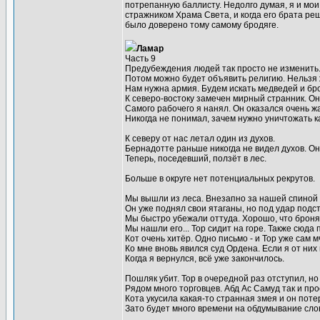
потрепанную баллисту. Недолго думая, я и мои 
стражником Храма Света, и когда его брата ре
было доверено тому самому бродяге.
Ламар
Часть 9
Предубеждения людей так просто не изменить.
Потом можно будет объявить религию. Нельзя ж
Нам нужна армия. Будем искать медведей и бро
К северо-востоку замечен мирный странник. Он
Самого рабочего я нанял. Он оказался очень ж
Никогда не понимал, зачем нужно уничтожать 
К северу от нас летал один из духов.
Бернадотте раньше никогда не видел духов. Он т
Теперь, поседевший, ползёт в лес.
Больше в округе нет потенциальных рекрутов.
Мы вышли из леса. Внезапно за нашей спиной
Он уже поднял свои ятаганы, но под удар подс
Мы быстро убежали оттуда. Хорошо, что броня
Мы нашли его... Тор сидит на горе. Также сюд
Кот очень хитёр. Одно письмо - и Тор уже сам мч
Ко мне вновь явился суд Ордена. Если я от них
Когда я вернулся, всё уже закончилось.
Пошляк убит. Тор в очередной раз отступил, н
Рядом много торговцев. Абд Ас Самуд так и про
Кота укусила какая-то странная змея и он поте
Зато будет много времени на обдумывание слов