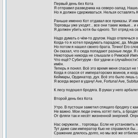
Первый день без Кота
Я отправил разведчика на северо-запад. Нашел 
Но я должен сдерживаться. Нельзя оставлять Кот
Раньше именно Кот отдавал все приказы. И име
Торговцы уже уходят... все они такие живые... и
Я должен убить хотя бы одного. Тот отряд на с
Надо думать о чём-то другом. Надо отвлечься о
Когда-то я хотел придумать парадокс, да. Медв
Но потом я нашел своего брата. Точно! Его сло
Он сказал, что сюда попадают разные люди. Я 
Некоторые никогда не слышали о Римской Импер
Что ещё? Субитурум - бог удачи и случайности?
имён.
Теперь я понял. Всё это время меня спасал не то
Когда я спасся от императорских воинов, и ког
Кеймары, Ординатор, дух. Всё это было лишь сл
Я всегда верил в удачу! Ave, Fortuna! Ave, Subitu
К лесу подошел бродяга. В руках у него арбале
Второй день без Кота
Утро. В пустоши заметил спящего бродягу с как
Не важно. Мои люди очень хотят пить, а бродяг
От фляги так и несёт жизненной энергией. Опр
Нас окружили... торговцы. Если не установить 
Тут даже сам император Кью не справился бы...
Сражение длилось долго, но мы всё же отбилис