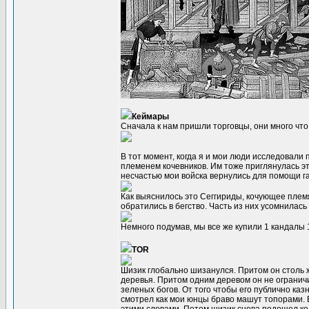
Кеймары
Сначала к нам пришли торговцы, они много что
В тот момент, когда я и мои люди исследовал
племенем кочевников. Им тоже приглянулась эт
несчастью мои войска вернулись для помощи г
Как выяснилось это Сеггириды, кочующее плем
обратились в бегство. Часть из них усомнилас
Немного подумав, мы все же купили 1 кандалы 1
TOR
Шизик глобально шизанулся. Притом он столь ж
деревья. Притом одним деревом он не ограничи
зеленых богов. От того чтобы его публично ка
смотрел как мои юнцы браво машут топорами. В