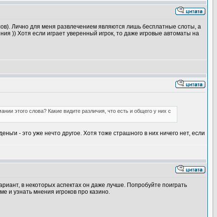
рсов). Лично для меня развлечением являются лишь бесплатные слоты, а
ения )) Хотя если играет уверенный игрок, то даже игровые автоматы на
ии этого слова? Какие видите различия, что есть и общего у них с
еньги - это уже нечто другое. Хотя тоже страшного в них ничего нет, если
вариант, в некоторых аспектах он даже лучше. Попробуйте поиграть
е и узнать мнения игроков про казино.