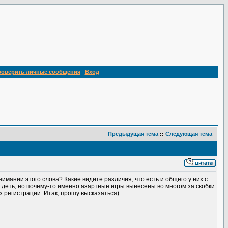
роверить личные сообщения
Вход
Предыдущая тема
::
Следующая тема
мании этого слова? Какие видите различия, что есть и общего у них с
да деть, но почему-то именно азартные игры вынесены во многом за скобки
ез регистрации. Итак, прошу высказаться)