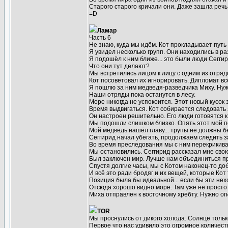
Старого старого кричали они. Даже зашла речь
=D
Ламар
Часть 6
Не знаю, куда мы идём. Кот прокладывает путь
Я увидел несколько групп. Они находились в ра
Я подошёл к ним ближе... это были люди Сеггир
Что они тут делают?
Мы встретились лицом к лицу с одним из отрядо
Кот посоветовал их игнорировать. Дипломат в
Я пошлю за ним медведя-разведчика Миху. Ну
Наши отряды пока останутся в лесу.
Море никогда не успокоится. Этот новый кусок
Время выдвигаться. Кот собирается следовать з
Он настроен решительно. Его люди готовятся к
Мы подошли слишком близко. Опять этот мой 
Мой медведь нашёл главу... трупы не должны бе
Сеггирид начал убегать, продолжаем следить за
Во время преследования мы с ним перекрикивал
Мы остановились. Сеггирид рассказал мне сво
Был заключен мир. Лучше нам объединиться про
Спустя долгие часы, мы с Котом наконец-то до
И всё это ради бродяг и их вещей, которые Кот 
Позиция была бы идеальной... если бы эти не
Отсюда хорошо видно море. Там уже не просто 
Миха отправлен к восточному хребту. Нужно ог
TOR
Мы проснулись от дикого холода. Солнце толь
Первое что нас удивило это огромное количест