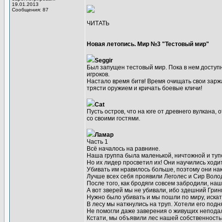
19.01.2013
Сообщения: 87
ЧИТАТЬ
Новая летопись. Мир №3 "Тестовый мир"
Seggir
Был запущен тестовый мир. Пока в нем доступн
игроков.
Настало время битв! Время очищать свои зарж
трясти оружием и кричать боевые кличи!
Cat
Пусть остров, что на юге от древнего вулкана,
со своими гостями.
Ламар
Часть 1
Всё началось на равнине.
Наша группа была маленькой, ничтожной и туп
Но их лидер просветил их! Они научились ходит
Убивать им нравилось больше, поэтому они на
Лучше всех себя проявили Леголес и Сир Волод
После того, как бродяги совсем забродили, на
А вот зверей мы не убивали, ибо здешний Грин
Нужно было убивать и мы пошли по миру, искат
В лесу мы наткнулись на труп. Хотели его подн
Не помогли даже заверения о живущих непода
Кстати, мы объявили лес нашей собственность