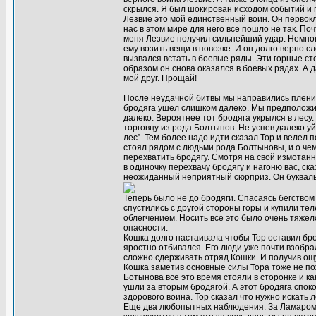
скрылся. Я был шокирован исходом событий и 
Лезвие это мой единственный воин. Он первокл
нас в этом мире для него все пошло не так. П
меня Лезвие получил сильнейший удар. Немного
ему возить вещи в повозке. И он долго верно 
вызвался встать в боевые ряды. Эти горные ст
образом он снова оказался в боевых рядах. А 
мой друг. Прощай!
После неудачной битвы мы направились пленит
бродяга ушел слишком далеко. Мы предположили
далеко. Вероятнее тот бродяга укрылся в лесу
торговцу из рода Болтынов. Не успев далеко у
лес”. Тем более надо идти сказал Тор и велел 
стоял рядом с людьми рода Болтыновы, и о че
перехватить бродягу. Смотря на свой измота
в одиночку перехвачу бродягу и нагоню вас, ск
неожиданный неприятный сюрприз. Он буквальн
Теперь было не до бродяги. Спасаясь бегство
спустились с другой стороны горы и купили тел
облегчением. Носить все это было очень тяжело
опасности.
Кошка долго настаивала чтобы Тор оставил бро
яростно отбивался. Его люди уже почти взобрал
сложно сдерживать отряд Кошки. И получив ощу
Кошка заметив основные силы Тора тоже не пож
Ботынова все это время стояли в сторонке и к
ушли за вторым бродягой. А этот бродяга спок
здорового воина. Тор сказал что нужно искать
Еще два любопытных наблюдения. За Ламаром (