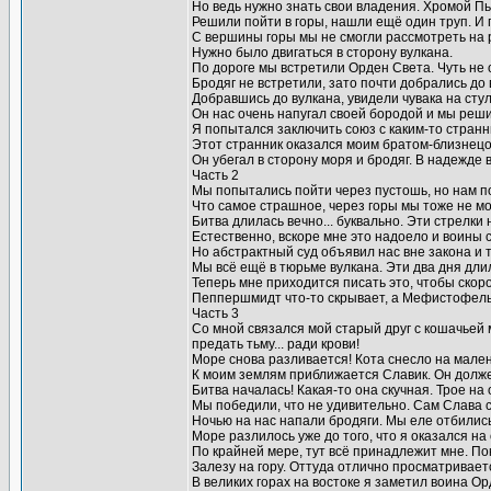
Но ведь нужно знать свои владения. Хромой Пь
Решили пойти в горы, нашли ещё один труп. И 
С вершины горы мы не смогли рассмотреть на р
Нужно было двигаться в сторону вулкана.
По дороге мы встретили Орден Света. Чуть не 
Бродяг не встретили, зато почти добрались до 
Добравшись до вулкана, увидели чувака на стул
Он нас очень напугал своей бородой и мы реши
Я попытался заключить союз с каким-то странн
Этот странник оказался моим братом-близнецо
Он убегал в сторону моря и бродяг. В надежде в
Часть 2
Мы попытались пойти через пустошь, но нам 
Что самое страшное, через горы мы тоже не мо
Битва длилась вечно... буквально. Эти стрелки 
Естественно, вскоре мне это надоело и воины 
Но абстрактный суд объявил нас вне закона и 
Мы всё ещё в тюрьме вулкана. Эти два дня длил
Теперь мне приходится писать это, чтобы скор
Пеппершмидт что-то скрывает, а Мефистофель 
Часть 3
Со мной связался мой старый друг с кошачьей
предать тьму... ради крови!
Море снова разливается! Кота снесло на мален
К моим землям приближается Славик. Он долже
Битва началась! Какая-то она скучная. Трое на о
Мы победили, что не удивительно. Сам Слава 
Ночью на нас напали бродяги. Мы еле отбились
Море разлилось уже до того, что я оказался на
По крайней мере, тут всё принадлежит мне. Пок
Залезу на гору. Оттуда отлично просматривает
В великих горах на востоке я заметил воина Ор