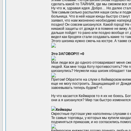
этими словами. Потом шизик снова подошел ко 
сделать какой то ТАЙНИК, где мы сможем все э
Ну что ж, здравая идея. Добро… Но далее стал
Тем самым сильно распыляя наши силы и подве
больница. Что в ней наши юнцы быстро станут
заявил, что нам жизненно необходимо наперед
поздно! Он совсем шизанулся. Какой город! Не 
никакой защиты от дождя я в помине не вижу. 
дальше пойдет то рано или поздно вообще от 
видел как бродяги стали создавать какие то т
Этого шизика нужно сжечь на костре. А также с
Это ЗАГОВОР!!! =0
Мои люди все до одного отговаривают меня сж
людей. Как мне тогда Коту противостоять? Не г
шизанулись? Неужели наш шизик обладает так
Притом! Обратите на слухи о Кеймарском княжес
еще не могу построить. Защищающий от Дождя! 
завоевывать теперь будем? =\
Ну что касается Кеймаров то я их не боюсь. Бо
они а я шизанулся? Мир так быстро изменился.
Кеймары
Окрестные пустоши уже наполнены слухами о н
Те самые торговцы, у которых мы купили канда
подчиняться приказам, и но согласились помог
Кеймарское княжество готово принять любые пл