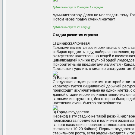
Добавлено спустя 2 минуты 4 секунды:
Администратору. Долго не мог создать тему. Го
Потом через правку сменил контент
Добавлено спустя 28 секунд:
Стадии развития игроков
1) Дикарская/Кочевая
Таковыми являются все игроки вначале, суть т
собирая предметы, еду, набирая населения, пр
в отсутствие качественных вещей и возможнос
цивилизацией или же крупной ордой людоедов
Приоритетными предметами являются - Кандалы
Также стоит уделить внимание инструментам, 
2) Варварская
Следующая стадия развития, к которой стоит п
характеризуется хищнической добычей ресурс
происходит исключительно на одной клетке, с 
данной стадии игроки не имеют многочисленны
важными инструменты, без которых быстро доб
населении очень быстро потребляется.
3) Город-государство
Переход в эту стадию не такой резкий, как пер
производства предметов и наличием развитых 
вашего населения, появляется множество спец
составляет 10-20 бойцов). Первые государств
стабильного роста, если рядом находятся 2 го