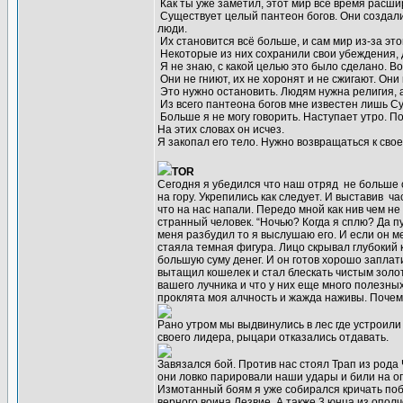
Как ты уже заметил, этот мир всё время расши
Существует целый пантеон богов. Они создали
люди.
Их становится всё больше, и сам мир из-за эт
Некоторые из них сохранили свои убеждения,
Я не знаю, с какой целью это было сделано. В
Они не гниют, их не хоронят и не сжигают. Они
Это нужно остановить. Людям нужна религия, 
Из всего пантеона богов мне известен лишь Су
Больше я не могу говорить. Наступает утро. По
На этих словах он исчез.
Я закопал его тело. Нужно возвращаться к свое
TOR
Сегодня я убедился что наш отряд не больше с
на гору. Укрепились как следует. И выставив ч
что на нас напали. Передо мной как нив чем не
странный человек. “Ночью? Когда я сплю? Да пус
меня разбудил то я выслушаю его. И если он м
стаяла темная фигура. Лицо скрывал глубокий 
большую суму денег. И он готов хорошо заплати
вытащил кошелек и стал блескать чистым золо
вашего лучника и что у них еще много полезны
проклята моя алчность и жажда наживы. Почему 
Рано утром мы выдвинулись в лес где устроили
своего лидера, рыцари отказались отдавать.
Завязался бой. Против нас стоял Трап из рода
они ловко парировали наши удары и били на 
Измотанный боям я уже собирался кричать поб
верного воина Лезвие. А также 3 юнца из опол