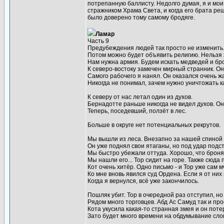
потрепанную баллисту. Недолго думая, я и мои 
стражником Храма Света, и когда его брата ре
было доверено тому самому бродяге.
Ламар
Часть 9
Предубеждения людей так просто не изменить.
Потом можно будет объявить религию. Нельзя ж
Нам нужна армия. Будем искать медведей и бро
К северо-востоку замечен мирный странник. Он
Самого рабочего я нанял. Он оказался очень ж
Никогда не понимал, зачем нужно уничтожать 
К северу от нас летал один из духов.
Бернадотте раньше никогда не видел духов. Он т
Теперь, поседевший, ползёт в лес.
Больше в округе нет потенциальных рекрутов.
Мы вышли из леса. Внезапно за нашей спиной
Он уже поднял свои ятаганы, но под удар подс
Мы быстро убежали оттуда. Хорошо, что броня
Мы нашли его... Тор сидит на горе. Также сюд
Кот очень хитёр. Одно письмо - и Тор уже сам мч
Ко мне вновь явился суд Ордена. Если я от них
Когда я вернулся, всё уже закончилось.
Пошляк убит. Тор в очередной раз отступил, н
Рядом много торговцев. Абд Ас Самуд так и про
Кота укусила какая-то странная змея и он поте
Зато будет много времени на обдумывание слов