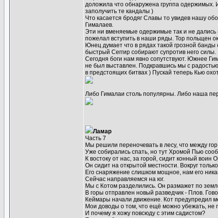
доложила что обнаружена группа одержимых. И
заполучить те кандалы )
Что касается бродяг Славы то увидев нашу обо
Гималаев.
Эти ни вменяемые одержимые так и не дались н
пожелал вступить в наши ряды. Тор польщен ок
Юнец думает что в рядах такой грозной банды 
быстрый Сеггир собирают супротив него силы.
Сегодня боги нам явно сопутствуют. Южнее Ги
не был выставлен. Подкравшись мы с радостью
в предстоящих битвах ) Пускай теперь Кью охот
Либо Гималаи столь популярны. Либо наша пер
Ламар
Часть 7
Мы решили переночевать в лесу, что между гор
Уже собирались спать, но тут Хромой Пью сооб
К востоку от нас, за горой, сидит конный воин 
Он сидит на открытой местности. Вокруг тольк
Его снаряжение слишком мощное, нам его никак 
Сейчас направляемся на юг.
Мы с Котом разделились. Он размажет по земле
В горы отправлен новый разведчик - Плов. Гово
Кеймары начали движение. Кот предупредил ме
Мои доводы о том, что ещё можно убежать, не п
И почему я хожу повсюду с этим садистом?