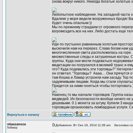
снова вокруг никого. Некогда богатые золотые
Любопытное наблюдение. На западной части зо
Вдалеке у моря видели вооруженных бродяг Ван
будет очень опасным ))
Мы по прежнему страдаем от огромного перегру
взгромоздить все на них. Либо достать еще тел
Идя по пустынно равнинным золотым простором
выскочили нам на перерез. Слава богам нам уд
многочисленная свита расположилась на горе.
множественные следы и затушенные костры. С 
группы. Куда они могли подеваться недоумевал
медитации он погрузился в великий транс и ему
что? Куда подевались эти торговцы?” Нетерпел
он ответил. “Торговцы? Аааа… Они прячутся от 
там Кошка и Ламар устроили нам засаду. Тор по
задумчивыми лицами. Когда мы стали спускаться
Придется за ними гоняться чтобы поторговать )
Наконец то мы нагнали торговцев. Группа назы
медведей. Их безопасности вообще ничего не у
дешевыми. 0.1 монета за штуку. Купили 3 канда
торговцам организовать ломбардные услуги. С
Вернуться к началу
vitaszanoza
Добавлено: Вт Сен 16, 2014 11:38 am
Заголовок со
Геймер