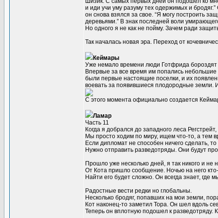
Шизик. С самых первых дней он подошел ко мне 
и иди учи уму разуму тех одержимых и бродяг.”
он снова взялся за свое. “Я могу построить за
деревьями.” В знак последней воли умирающег
Но одного я не как не пойму. Зачем ради защи
Так началась новая эра. Переход от кочевничес
Кеймары
Уже немало времени люди Готфрида бороздят 
Впервые за все время им попались небольшие
были первые настоящие поселки, и их появлени
воевать за появившиеся плодородные земли. И 
С этого момента официально создается Кейма
Ламар
Часть 11
Когда я добрался до западного леса Регстрейт,
Мы просто ходим по миру, ищем что-то, а тем 
Если дипломат не способен ничего сделать, то 
Нужно отправить разведотряды. Они будут прос
Прошло уже несколько дней, я так никого и не 
От Кота пришло сообщение. Ночью на него кто-
Найти его будет сложно. Он всегда знает, где 
Радостные вести редки но глобальны.
Несколько бродяг, попавших на мои земли, пор
Кот наконец-то заметил Тора. Он шел вдоль се
Теперь он вплотную подошел к разведотряду. К