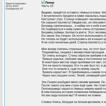
Ламар
Зарегистрирован:
Часть 10
19.01.2013
Сообщения: 87
Видимо, придётся оставить тёмных в покое. Ке
У встреченного бродяги в сумке оказалась пара 
Наступает утро. Солнце освещает заснеженные
Он охранял баллисту! Увидев нас, он обезумел..
Безумцы оригинальны... я найму его к себе в ко
Но подбираться к нему нужно очень осторожно,
Безумец пойман, баллиста взята. Этот человек 
Его звали Эль Генрих. Он хотел использовать 
Но теперь он будет использовать её в наших ц
Я не спал несколько дней. Спрячу баллисту у г
Мне всегда снились странные сны, но этот был 
Подземелье, пещера с множеством проходов...
Тут очень холодно. Стены обросли грибами и 
Темные ущелья, глубокие ямы и постоянное ощу
В некоторых местах сюда пробивается свет, о
Это не просто пещера. Кто-то уже был тут, и д
Они что-то искали и, судя по всему, нашли.
Тревога нарастает. Я приближаюсь к каким-то 
Через них слышен голос. Тихий, зловещий шепот
Эль Генрих разбудил меня своими криками. Он
После такого сна мне стало ещё хуже. Не стоит
Пеппершмидт нашел в тёмных землях какой-то 
В нём описана история появления Кеймаров на
Но как сюда попали мы? Я ничего не помню.
Словно Алиса, бегущая за белым кроликом, я хо