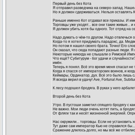
Первый день без Кота
Я отправил разведчика на северо-запад. Нашел 
Но я должен сдерживаться. Нельзя оставлять Кот
Раньше именно Кот отдавал все приказы. И име
Торговцы уже уходят... все они такие живые... и
Я должен убить хотя бы одного. Тот отряд на с
Надо думать о чём-то другом. Надо отвлечься о
Когда-то я хотел придумать парадокс, да. Медв
Но потом я нашел своего брата. Точно! Его сло
Он сказал, что сюда попадают разные люди. Я 
Некоторые никогда не слышали о Римской Импер
Что ещё? Субитурум - бог удачи и случайности?
имён.
Теперь я понял. Всё это время меня спасал не то
Когда я спасся от императорских воинов, и ког
Кеймары, Ординатор, дух. Всё это было лишь сл
Я всегда верил в удачу! Ave, Fortuna! Ave, Subitu
К лесу подошел бродяга. В руках у него арбале
Второй день без Кота
Утро. В пустоши заметил спящего бродягу с как
Не важно. Мои люди очень хотят пить, а бродяг
От фляги так и несёт жизненной энергией. Опр
Нас окружили... торговцы. Если не установить 
Тут даже сам император Кью не справился бы...
Сражение длилось долго, но мы всё же отбилис