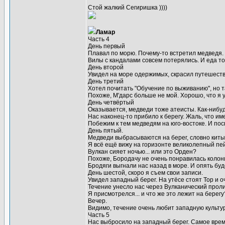
Стой жалкий Сегиришка ))))
Ламар
Часть 4
День первый
Плавал по морю. Почему-то встретил медведя. 
Вилы с кандалами совсем потерялись. И еда то
День второй
Увидел на море одержимых, скрасил путешестви
День третий
Хотел почитать "Обучение по выживанию", но 
Похоже, М'дарс больше не мой. Хорошо, что я 
День четвёртый
Оказывается, медведи тоже атеисты. Как-нибуд
Нас наконец-то прибило к берегу. Жаль, что им
Побежим к тем медведям на юго-востоке. И пос
День пятый.
Медведи выбрасываются на берег, словно киты п
Я всё ещё вижу на горизонте великолепный пейз
Вулкан сияет ночью... или это Орден?
Похоже, Бородачу не очень понравилась колон
Бродяги выгнали нас назад в море. И опять буд
День шестой, скоро я съем свои записи.
Увидел западный берег. На утёсе стоят Тор и о
Течение унесло нас через Вулканический проли
Я присмотрелся... и что же это лежит на берегу
Вечер.
Видимо, течение очень любит западную культур
Часть 5
Нас выбросило на западный берег. Самое врем