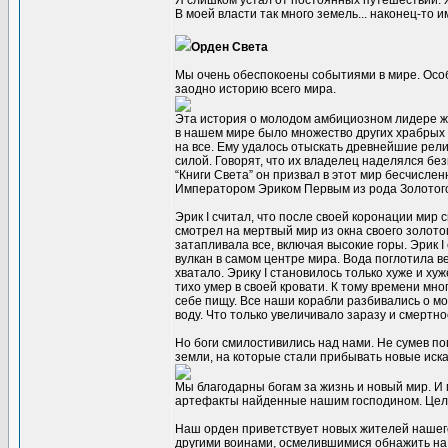
Я слишком устал от постоянных путешествий. Хо
В моей власти так много земель... наконец-то
Орден Света
Мы очень обеспокоены событиями в мире. Осо
заодно историю всего мира.
Эта история о молодом амбициозном лидере ж
в нашем мире было множество других храбрых 
на все. Ему удалось отыскать древнейшие рели
силой. Говорят, что их владелец наделялся бе
“Книги Света” он призвал в этот мир бесчисле
Императором Эриком Первым из рода Золотог
Эрик I считал, что после своей коронации мир 
смотрел на мертвый мир из окна своего золото
затапливала все, включая высокие горы. Эрик 
вулкан в самом центре мира. Вода поглотила в
хватало. Эрику I становилось только хуже и хуж
тихо умер в своей кровати. К тому времени мн
себе пищу. Все наши корабли разбивались о мо
воду. Что только увеличивало заразу и смертно
Но боги смилостивились над нами. Не сумев п
земли, на которые стали прибывать новые иск
Мы благодарны богам за жизнь и новый мир. И
артефакты найденные нашим господином. Цель
Наш орден приветствует новых жителей нашег
другими воинами, осмелившимися обнажить на 