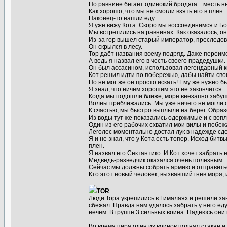
По равнине бегает одинокий бродяга... месть н
Как хорошо, что мы не смогли взять его в плен
Наконец-то нашли еду.
Я уже вижу Кота. Скоро мы воссоединимся и Бо
Мы встретились на равнинах. Как оказалось, о
Из-за гор вышел старый император, преследов
Он скрылся в лесу.
Тор даёт названия всему подряд. Даже переиме
А ведь я назвал его в честь своего прадедушки.
Он был ассасином, использовал легендарный ки
Кот решил идти по побережью, дабы найти сво
Но не мог же он просто искать! Ему же нужно б
Я знал, что ничем хорошим это не закончится.
Когда мы подошли ближе, море внезапно забуш
Волны приближались. Мы уже ничего не могли 
К счастью, мы быстро выплыли на берег. Образ
Из воды тут же показались одержимые и с вопл
Один из его рабочих схватил мои вилы и побе
Леголес моментально достал лук в надежде сде
Я и не знал, что у Кота есть топор. Исход бит
плен.
Я назвал его Сектантико. И Кот хочет забрать е
Медведь-разведчик оказался очень полезным. Т
Сейчас мы должны собрать армию и отправиться
Кто этот новый человек, вызвавший гнев моря, 
TOR
Люди Тора укрепились в Гималаях и решили зан
сбежал. Правда нам удалось забрать у него еду
нечем. В группе 3 сильных воина. Надеюсь они 
Во время пира один из воинов поднял стакан и 