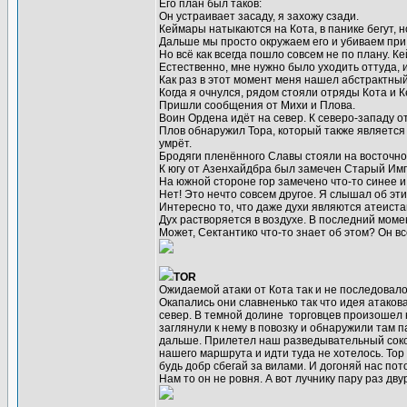
Его план был таков:
Он устраивает засаду, я захожу сзади.
Кеймары натыкаются на Кота, в панике бегут, 
Дальше мы просто окружаем его и убиваем при
Но всё как всегда пошло совсем не по плану. 
Естественно, мне нужно было уходить оттуда, и
Как раз в этот момент меня нашел абстрактный
Когда я очнулся, рядом стояли отряды Кота и 
Пришли сообщения от Михи и Плова.
Воин Ордена идёт на север. К северо-западу о
Плов обнаружил Тора, который также является 
умрёт.
Бродяги пленённого Славы стояли на восточном
К югу от Азенхайдбра был замечен Старый Им
На южной стороне гор замечено что-то синее 
Нет! Это нечто совсем другое. Я слышал об эти
Интересно то, что даже духи являются атеиста
Дух растворяется в воздухе. В последний момент
Может, Сектантико что-то знает об этом? Он в
TOR
Ожидаемой атаки от Кота так и не последовало.
Окапались они славненько так что идея атаков
север. В темной долине торговцев произошел 
заглянули к нему в повозку и обнаружили там п
дальше. Прилетел наш разведывательный сокол
нашего маршрута и идти туда не хотелось. Тор 
будь добр сбегай за вилами. И догоняй нас по
Нам то он не ровня. А вот лучнику пару раз дву