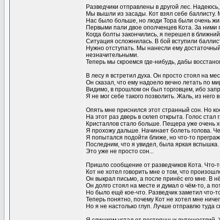
Разведчики отправлены в другой лес. Надеюсь, э
Мы вышли из засады. Кот взял себе баллисту. 
Нас было больше, но люди Тора были очень жи
Первыми пали двое ополченцев Кота. За ними п
Когда болты закончились, я перешел в ближний
Ситуация осложнилась. В бой вступили баллист
Нужно отступать. Мы нанесли ему достаточный
незначительными.
Теперь мы скроемся где-нибудь, дабы восстано
В лесу я встретил духа. Он просто стоял на ме
Он сказал, что ему надоело вечно летать по ми
Видимо, в прошлом он был торговцем, ибо зап
Я не мог себе такого позволить. Жаль, из нег
Опять мне приснился этот странный сон. Но ко
На этот раз дверь в склеп открыта. Голос стал г
Кристаллов стало больше. Пещера уже очень 
Я прохожу дальше. Начинает болеть голова. Че
Я попытался подойти ближе, но что-то преграж
Последним, что я увидел, была яркая вспышка.
Это уже не просто сон...
Пришло сообщение от разведчиков Кота. Что-т
Кот не хотел говорить мне о том, что произош
Он выкрал письмо, а после принёс его мне. В 
Он долго стоял на месте и думал о чём-то, а 
Но было ещё кое-что. Разведчик заметил что-то
Теперь понятно, почему Кот не хотел мне ничего
Но я не настолько глуп. Лучше отправлю туда с