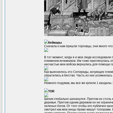
Кеймары
Сначала к нам пришли торговцы, они много что
В тот момент, когда я и мои люди исследовал
племенем кочевников. Им тоже приглянулась эт
несчастью мои войска вернулись для помощи г
Как выяснилось это Сеггириды, кочующее плем
обратились в бегство. Часть из них усомнилас
Немного подумав, мы все же купили 1 кандалы 1
TOR
Шизик глобально шизанулся. Притом он столь ж
деревья. Притом одним деревом он не ограничи
зеленых богов. От того чтобы его публично ка
смотрел как мои юнцы браво машут топорами. В