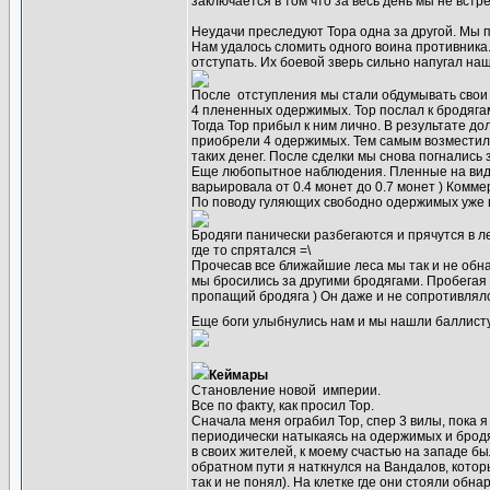
заключается в том что за весь день мы не вст
Неудачи преследуют Тора одна за другой. Мы п
Нам удалось сломить одного воина противника
отступать. Их боевой зверь сильно напугал н
После отступления мы стали обдумывать свои 
4 плененных одержимых. Тор послал к бродягам
Тогда Тор прибыл к ним лично. В результате до
приобрели 4 одержимых. Тем самым возместили 
таких денег. После сделки мы снова погнались 
Еще любопытное наблюдения. Пленные на вид б
варьировала от 0.4 монет до 0.7 монет ) Комме
По поводу гуляющих свободно одержимых уже вт
Бродяги панически разбегаются и прячутся в л
где то спрятался =\
Прочесав все ближайшие леса мы так и не обна
мы бросились за другими бродягами. Пробегая 
пропащий бродяга ) Он даже и не сопротивлялс
Еще боги улыбнулись нам и мы нашли баллист
Кеймары
Становление новой империи.
Все по факту, как просил Тор.
Сначала меня ограбил Тор, спер 3 вилы, пока я
периодически натыкаясь на одержимых и бродяг
в своих жителей, к моему счастью на западе бы
обратном пути я наткнулся на Вандалов, котор
так и не понял). На клетке где они стояли обн