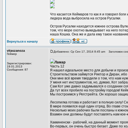
Что касается Кеймаров то как я и говорил боги
лидера вода выбросила на остров Русалки.
Остров Русалки находится южнее острова Вулка
том, что море охотно выкидывает на него поте
наша Кошка. Она же и дала ему такое название
Вернуться к началу
vitaszanoza
Добавлено: Ср Сен 17, 2014 8:45 am
Заголовок соо
Геймер
Ламар
Зарегистрирован:
Часть 12
19.01.2013
Сообщения: 87
Я нашел идеальное место для добычи и произв
Строительством займутся Риктор и Диран, ибо 
Они мне всё время твердили о том, что нам нуж
У меня нет инструментов, но, думаю, Кот забра
Сам Кот уже давно задумывался о создании со
Да тут всех пробило на постройку городов! Кей
Мы построимся у Регстрейта. Он хорошо защищ
Лесопилка готова и работает в полную силу! С
В мире появился ещё один отряд. Во главе сто
Несколько моих рабочих были посланы к южном
Взамен они должны будут поставлять нам кое-
Хаккиненски - рабочий, на данный момент про
Во-первых, он очень быстро бегает. Даже по хо