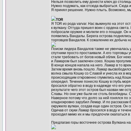
Нельзя позволить ему донести ключ до столиц
Нужно подумать, как отсюда выбраться. Сюда ид
Я принял решение. Нужно плыть. Возможно, мы
TOR
Я TOR из рода varvar. Нас выкинуло на этот о
к вулкану. Оттуда пришел воин с ордена света.
побросали оружие и молили его о пощаде. Он на
появились Вандалы. Берега острова поднялись
торговцев Вандалов. К сожалению их добыча на
Поиски лидера Вандалов также не увенчалась у
спутники просто простаивали. А его торговцы 
стали требовать от богов новый облик. Бог не
и Ламаром был заключен союз. Кошка прогулива
В конце концов напала на него. Ламар в то вре
Затем время вновь пошло. Ламар высвободился 
волна смыла Кошку со Славой и унесла их в мор
происходящим откровенно глумились над Кошко
опередил. Течение понесло Кошку в глубь мор
бросался обратно в воду в надежде что его ун
результате чего этот остров был назван ми о
Славы. Но они уже были не столь безобидны. 
Наверное потому что долго за ней гонялся по 
хладнокровно зарубил Лемар. И по рассказам б
окружило вулкан, создав еще один остров. Он с
Одичав от скуки Ламар бросился в воду и тече
проходил мимо их и мы предпочли окапаться в 
Предлагаю горы восточнее острова Вулкана на