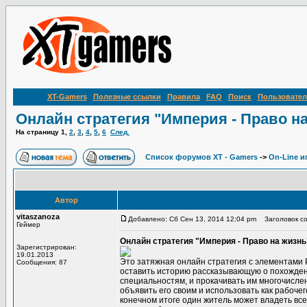
XT-Gamers
Полезные ссылки
Правила
FAQ
Поиск
Пользовател
Онлайн стратегия "Империя - Право н
На страницу
1
,
2
,
3
,
4
,
5
,
6
След.
Список форумов XT - Gamers
->
On-Line и
Автор
vitaszanoza
Добавлено: Сб Сен 13, 2014 12:04 pm
Заголовок соо
Геймер
Онлайн стратегия "Империя - Право на жизнь
Зарегистрирован:
19.01.2013
Это затяжная онлайн стратегия с элементами Р
Сообщения: 87
оставить историю рассказывающую о похождени
специальностям, и прокачивать им многочисле
объявить его своим и использовать как рабочег
конечном итоге один житель может владеть вс