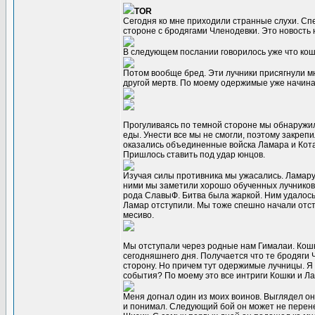
TOR
Сегодня ко мне приходили странные слухи. Сп
стороне с бродягами Членодевки. Это новость
В следующем послании говорилось уже что кош
Потом вообще бред. Эти лучники присягнули мн
другой мертв. По моему одержимые уже начина
Прогуливаясь по темной стороне мы обнаружили
еды. Унести все мы не смогли, поэтому закреп
оказались объединенные войска Ламара и Кота
Пришлось ставить под удар юнцов.
Изучая силы противника мы ужасались. Ламару 
ними мы заметили хорошо обученных лучников. 
рода СлавыФ. Битва была жаркой. Ним удалось 
Ламар отступили. Мы тоже спешно начали отст
месиво.
Мы отступали через родные нам Гималаи. Кошк
сегодняшнего дня. Получается что те бродяги 
сторону. Но причем тут одержимые лучницы. Я н
события? По моему это все интриги Кошки и Ла
Меня догнал один из моих воинов. Выглядел он
и понимал. Следующий бой он может не перенес