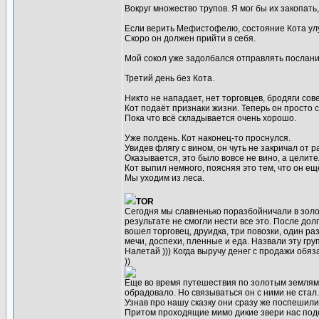
Вокруг множество трупов. Я мог бы их закопать
Если верить Мефистофелю, состояние Кота улуч
Скоро он должен прийти в себя.
Мой сокол уже задолбался отправлять послани
Третий день без Кота.
Никто не нападает, нет торговцев, бродяги сов
Кот подаёт признаки жизни. Теперь он просто с
Пока что всё складывается очень хорошо.
Уже полдень. Кот наконец-то проснулся.
Увидев флягу с вином, он чуть не закричал от р
Оказывается, это было вовсе не вино, а целите
Кот выпил немного, поясняя это тем, что он ещ
Мы уходим из леса.
TOR
Сегодня мы славненько поразбойничали в золот
результате не смогли нести все это. После дол
вошел торговец, друидка, три повозки, один р
мечи, доспехи, пленные и еда. Назвали эту гру
Налетай ))) Когда выручу денег с продажи обя
))
Еще во время путешествия по золотым землям 
обрадовало. Но связываться он с ними не ста
Узнав про нашу сказку они сразу же поспешили 
Притом проходящие мимо дикие звери нас поде