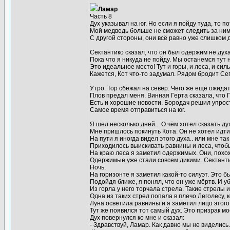
Ламар
Часть 8
Дух указывал на юг. Но если я пойду туда, то 
Мой медведь больше не сможет следить за ним
С другой стороны, они всё равно уже слишком 
Сектантико сказал, что он был одержим не дух
Пока что я никуда не пойду. Мы останемся тут 
Это идеальное место! Тут и горы, и леса, и си
Кажется, Кот что-то задумал. Рядом бродит Сег
Утро. Тор сбежал на север. Чего же ещё ожида
Плов предал меня. Винная Герта сказала, что 
Есть и хорошие новости. Бородач решил упрост
Самое время отправиться на юг.
Я шел несколько дней... О чём хотел сказать ду
Мне пришлось покинуть Кота. Он не хотел идти
На пути я иногда видел этого духа.. или мне так
Приходилось выискивать равнины и леса, чтоб
На краю леса я заметил одержимых. Они, похож
Одержимые уже стали совсем дикими. Сектантик
Ночь.
На горизонте я заметил какой-то силуэт. Это б
Подойдя ближе, я понял, что он уже мёртв. И у
Из горла у него торчала стрела. Такие стрелы 
Одна из таких стрел попала в плечо Леголесу, 
Луна осветила равнины и я заметил лицо этого 
Тут же появился тот самый дух. Это призрак м
Дух повернулся ко мне и сказал:
- Здравствуй, Ламар. Как давно мы не виделись