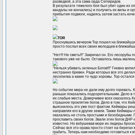
разведкой, а эта сама орда Сеггиридов.
В результате тяжелого боя был убит один из оп
кандалы не кончались) и получить их вилы и ор
прибытия подмоги, надеясь затем застать коче
TOR
Проснувшись вечером Тор пошел на ближайшую л
просто послал всех своих молодцев в ближайши
“Нет!!! Не сметь!!!” Закричал он. Его лесорубы
такового уже не было. Оставалось лишь малень
“Нельзя убивать зеленых Богов!!!” Гневно воп
нестранно бревен. Ради которых все это делал
лесопилка а какие то чудо хоромы. Тор остался 
Но событие мира не дали ему долго горевать. 
раньше показались подозрительными. Дело в то
их слабые места. Доверчивее всех оказалось К
страшное проклятие богов. Дело в том, что Кей
выяснилось это уже пост фактом. Кеймары реш
направляя его в другие земли. Также Кеймары
оказались не столь простыми и безобидными. 
прославить своих богов. Звали этих богов ДНР 
известно. Но взбушевав море их лидеры бросил
Сейчас вся это орава просто стоит на берегах 
грабить. Теперь нам необходимо готовиться к 