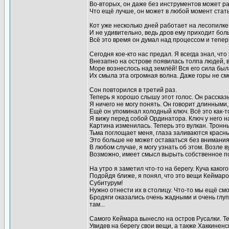
Во-вторых, он даже без инструментов может р
Что ещё лучше, он может в любой момент стать
Кот уже несколько дней работает на лесопилке
И не удивительно, ведь дров ему приходит бол
Всё это время он думал над процессом и тепер
Сегодня кое-кто нас предал. Я всегда знал, чт
Внезапно на острове появилась толпа людей, в
Море вознеслось над землёй! Вся его сила была
Их смыла эта огромная волна. Даже горы не см
Сон повторился в третий раз.
Теперь я хорошо слышу этот голос. Он рассказ
Я ничего не могу понять. Он говорит длинными,
Ещё он упоминал холодный ключ. Всё это как-т
Я вижу перед собой Ординатора. Ключ у него на
Картина изменилась. Теперь это вулкан. Тронны
Тьма поглощает меня, глаза заливаются красны
Это больше не может оставаться без внимания
В любом случае, я могу узнать об этом. Возле в
Возможно, имеет смысл вырыть собственное по
На утро я заметил что-то на берегу. Куча како
Подойдя ближе, я понял, что это вещи Кеймаро
Субитурум!
Нужно отнести их в столицу. Что-то мы ещё см
Бродяги оказались очень жадными и очень глуп
там...
Самого Кеймара вынесло на остров Русалки. Те
Увидев на берегу свои вещи, а также Хаккиненс