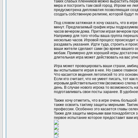
таких слабых пленников можно вырастить перво
мира и построить там свой город. Игроки не л
предусмотрена дипломатия позволяющая созда
создать собственную религию, которой будут по
Под словом затяжная я хочу сказать, что в игр
минут. Предлагаемый график игры подразумевае
часов вечером дома. Притом играя вечером пре
Например для того чтобы ваша группа перешла
несколько часов. Игровой процесс происходит не
раздавать указания. Идти туда, строить и про
ваши жители сделают сами (во время вашего оф
мобам. Примерно для хорошей игры достаточно
длительная игра может действовать на вас уг
Игра может провоцировать ваши страхи, амбици
вы испытываете играя в нее. Но самое главно
Что касается ведения летописей то это основн
Если кто считает, что не умеет писать, тот ка
игровым действительностям (возможно слегка п
день. В случае нового игрока то возможность 
подготавливать свои посты заранее. В удобное
Также хочу отметить, что в игре очень большо
также освоить тактику защиты мирными. Такти
профессии. Особенно это касается главы селени
Также для защиты мирными вам понадобятся зв
первое испытание которое предоставит вам игра