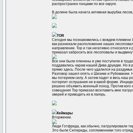
распространен гонцами по все округе.
В долине была начата активная вырубка лесов, 
TOR
Сегодня мы познакомились с вождем племени Ж
как разнюхали расположение наших лесоповало
направлении. Тор и так негативно относился к 
приказал забросить все лесоповалы и выдвину
Все они были пленены и уже поступили в труд
поддавались чарам нашей Дива друидке. Но в ре
прямо здесь. После чего удалился на раздумья
Разговор зашел опять о Шизике и Рубомании. 
мы потеряем силу. А затем падет и весь наш ро
потерпит ослушания не в какой форме. Инциде
решено объявить военный поход. Против кого 
совещания Тор приказал возглавить мне патру
зверей и приводить их в лагерь.
Кеймары
Вторжение.
Люди Готфрида, как обычно, патрулировали тер
Это были Сеггириды, соплеменники того отряда