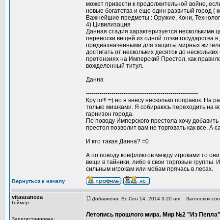
может привести к продолжительной войне, если
новые богатства и еще один развитый город ( 
Важнейшие предметы : Оружие, Кони, Технолог
4) Цивилизация
Данная стадия характеризуется несколькими ц
переноски вещей из одной точки государства в
предназначенными для защиты мирных жителей
достигать от нескольких десяток до нескольки
претензиях на Имперский Престол, как правил
вожделенный титул.
Данна
---------------------------------------------------------
Круто!!! =) но я внесу несколько поправок. На
только мишками. Я собираюсь переходить на во
гарнизон города.
По поводу Имперского престола хочу добавить 
престол позволит вам не торговать как все. А 
И кто такая Данна? =0
А по поводу конфликтов между игроками то он
вещи в тайники, либо в свои торговые группы. 
сильным игрокам или мобам прячась в лесах.
Вернуться к началу
vitaszanoza
Добавлено: Вс Сен 14, 2014 3:20 am
Заголовок соо
Геймер
Летопись прошлого мира. Мир №2 "Из Пепла
Зарегистрирован: