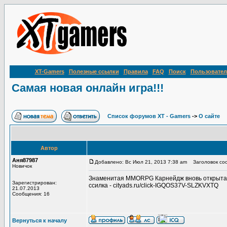
XT-Gamers
Полезные ссылки
Правила
FAQ
Поиск
Пользовател
Самая новая онлайн игра!!!
Список форумов XT - Gamers
->
О сайте
Автор
Аня87987
Добавлено: Вс Июл 21, 2013 7:38 am
Заголовок соо
Новичок
Знаменитая MMORPG Карнейдж вновь открыта дл
Зарегистрирован:
ссилка - cityads.ru/click-IGQOS37V-SLZKVXTQ
21.07.2013
Сообщения: 16
Вернуться к началу