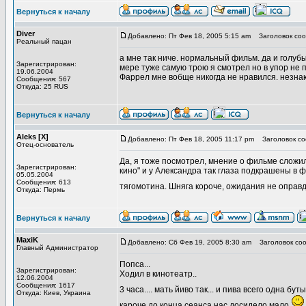
Вернуться к началу
Diver
Добавлено: Пт Фев 18, 2005 5:15 am
Заголовок соо
Реальный пацан
а мне так ниче. нормальный фильм. да и голубы
Зарегистрирован:
мере туже самую трою я смотрел но в упор не 
19.06.2004
Фаррел мне вобще никогда не нравился. незна
Сообщения: 567
Откуда: 25 RUS
Вернуться к началу
Aleks [X]
Добавлено: Пт Фев 18, 2005 11:17 pm
Заголовок со
Отец-основатель
Да, я тоже посмотрел, мнение о фильме сложил
Зарегистрирован:
кино" и у Александра так глаза подкрашены в ф
05.05.2004
Сообщения: 613
тягомотина. Шняга короче, ожидания не оправ
Откуда: Пермь
Вернуться к началу
MaxiK
Добавлено: Сб Фев 19, 2005 8:30 am
Заголовок соо
Главный Администратор
Попса...
Зарегистрирован:
Ходил в кинотеатр..
12.06.2004
Сообщения: 1617
3 часа.... мать йиво так... и пива всего одна бу
Откуда: Киев, Украина
кароче до конца сеанса нас досидело мало