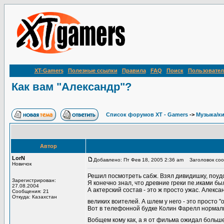
XT-Gamers
Полезные ссылки
Правила
FAQ
Поиск
Пользовател
Как вам "Александр"?
Список форумов XT - Gamers
->
Музыка/к
Автор
LorN
Добавлено: Пт Фев 18, 2005 2:36 am
Заголовок сооб
Новичок
Решил посмотреть сабж. Взял дивидишку, поудо
Зарегистрирован:
Я конечно знал, что древние греки пе.иками был
27.08.2004
А актерский состав - это ж просто ужас. Алек
Сообщения: 21
Откуда: Казахстан
великих воителей. А шлем у него - это просто "
Вот в телефонной будке Колин Фарелл нормально
Вобщем кому как, а я от фильма ожидал больш