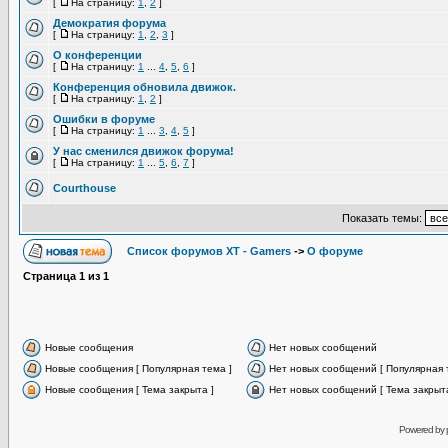
[
На страницу:
1
,
2
]
Демократия форума
[
На страницу:
1
,
2
,
3
]
О конференции
[
На страницу:
1
...
4
,
5
,
6
]
Конференция обновила движок.
[
На страницу:
1
,
2
]
Ошибки в форуме
[
На страницу:
1
...
3
,
4
,
5
]
У нас сменился движок форума!
[
На страницу:
1
...
5
,
6
,
7
]
Courthouse
Показать темы:
Список форумов XT - Gamers
->
О форуме
Страница
1
из
1
Новые сообщения
Нет новых сообщений
Новые сообщения [ Популярная тема ]
Нет новых сообщений [ Популярная 
Новые сообщения [ Тема закрыта ]
Нет новых сообщений [ Тема закрыта
Powered by