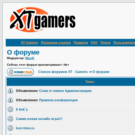
XT-Gamers
Полезные ссылки
Правила
FAQ
Поиск
Пользовател
О форуме
Модератор:
MaxiK
Сейчас этот форум просматривают: Нет
Список форумов XT - Gamers
->
О форуме
Темы
Объявление:
Спам от имени Администрации
Объявление:
Правила конференции
К link`y
Самая новая онлайн игра!!!
lost-time.ru