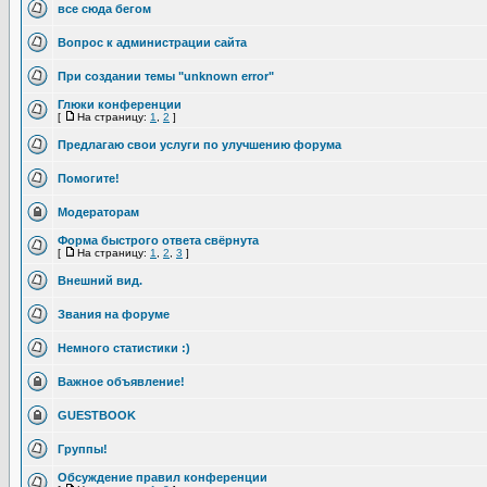
все сюда бегом
Вопрос к администрации сайта
При создании темы "unknown error"
Глюки конференции
[
На страницу:
1
,
2
]
Предлагаю свои услуги по улучшению форума
Помогите!
Модераторам
Форма быстрого ответа свёрнута
[
На страницу:
1
,
2
,
3
]
Внешний вид.
Звания на форуме
Немного статистики :)
Важное объявление!
GUESTBOOK
Группы!
Обсуждение правил конференции