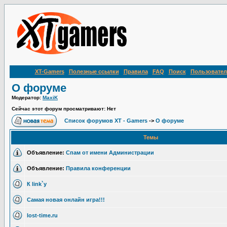
XT-Gamers
Полезные ссылки
Правила
FAQ
Поиск
Пользовател
О форуме
Модератор:
MaxiK
Сейчас этот форум просматривают: Нет
Список форумов XT - Gamers
->
О форуме
Темы
Объявление:
Спам от имени Администрации
Объявление:
Правила конференции
К link`y
Самая новая онлайн игра!!!
lost-time.ru