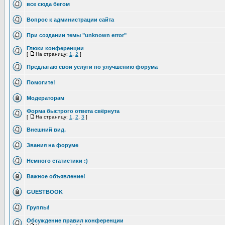
все сюда бегом
Вопрос к администрации сайта
При создании темы "unknown error"
Глюки конференции
[
На страницу:
1
,
2
]
Предлагаю свои услуги по улучшению форума
Помогите!
Модераторам
Форма быстрого ответа свёрнута
[
На страницу:
1
,
2
,
3
]
Внешний вид.
Звания на форуме
Немного статистики :)
Важное объявление!
GUESTBOOK
Группы!
Обсуждение правил конференции