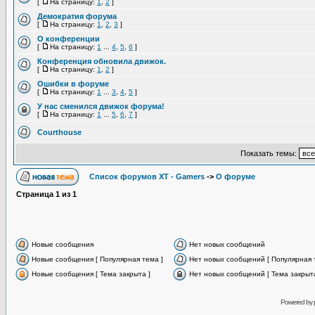
[
На страницу:
1
,
2
]
Демократия форума
[
На страницу:
1
,
2
,
3
]
О конференции
[
На страницу:
1
...
4
,
5
,
6
]
Конференция обновила движок.
[
На страницу:
1
,
2
]
Ошибки в форуме
[
На страницу:
1
...
3
,
4
,
5
]
У нас сменился движок форума!
[
На страницу:
1
...
5
,
6
,
7
]
Courthouse
Показать темы:
Список форумов XT - Gamers
->
О форуме
Страница
1
из
1
Новые сообщения
Нет новых сообщений
Новые сообщения [ Популярная тема ]
Нет новых сообщений [ Популярная 
Новые сообщения [ Тема закрыта ]
Нет новых сообщений [ Тема закрыта
Powered by