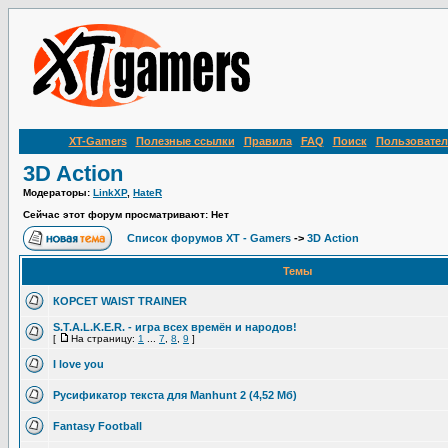
XT-Gamers
Полезные ссылки
Правила
FAQ
Поиск
Пользовател
3D Action
Модераторы:
LinkXP
,
HateR
Сейчас этот форум просматривают: Нет
Список форумов XT - Gamers
->
3D Action
Темы
КОРСЕТ WAIST TRAINER
S.T.A.L.K.E.R. - игра всех времён и народов!
[
На страницу:
1
...
7
,
8
,
9
]
I love you
Русификатор текста для Manhunt 2 (4,52 Мб)
Fantasy Football