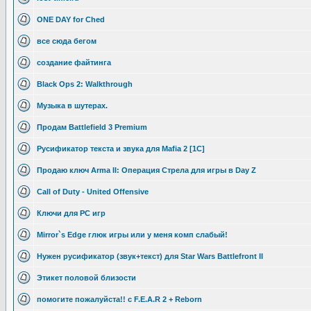
ONE DAY for Ched
все сюда бегом
создание файтинга
Black Ops 2: Walkthrough
Музыка в шутерах.
Продам Battlefield 3 Premium
Русификатор текста и звука для Mafia 2 [1С]
Продаю ключ Arma II: Операция Стрела для игры в Day Z
Call of Duty - United Offensive
Ключи для PC игр
Mirror`s Edge глюк игры или у меня комп слабый!
Нужен русификатор (звук+текст) для Star Wars Battlefront II
Этикет половой близости
помогите пожалуйста!! с F.E.A.R 2 + Reborn