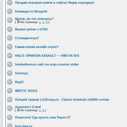
Продам игровые ключи и гифты! Ищем скупщика!
Команда по Nosgoth
Шутер, во что поиграть?
[
На страницу:
1
,
2
,
3
]
Вышел репак с GTA5
Стоющая игра?
Самая новая онлайн игра!!!
HALO: SPARTAN ASSAULT — УЖЕ НА IOS
himikellserv.ru сайт по игре counter strike
Genesyx
DayZ!
WATCH_DOGS
Лучший сервер Lin2Crazy.ru - Classic Interlude х10000 готови
Assassin's Creed
[
На страницу:
1
,
2
]
Помогите! Где купить max Payne 3?
lost-time.ru