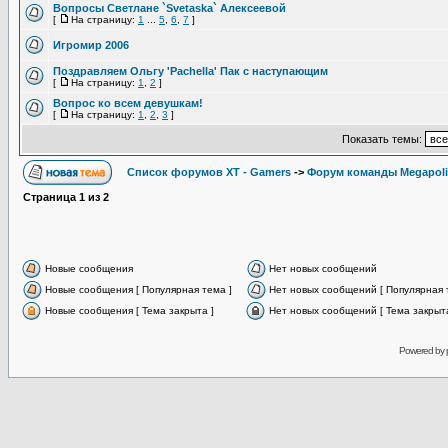
Вопросы Светлане `Svetaska` Алексеевой
[
На страницу:
1
...
5
,
6
,
7
]
Игромир 2006
Поздравляем Ольгу 'Pachella' Пак с наступающим
[
На страницу:
1
,
2
]
Вопрос ко всем девушкам!
[
На страницу:
1
,
2
,
3
]
Показать темы:
Список форумов XT - Gamers
->
Форум команды Megapoli
Страница
1
из
2
Новые сообщения
Нет новых сообщений
Новые сообщения [ Популярная тема ]
Нет новых сообщений [ Популярная 
Новые сообщения [ Тема закрыта ]
Нет новых сообщений [ Тема закрыта
Powered by