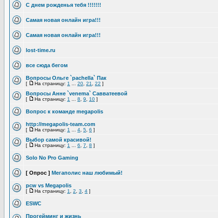
С днем рожденья тебя !!!!!!!
Самая новая онлайн игра!!!
Самая новая онлайн игра!!!
lost-time.ru
все сюда бегом
Вопросы Ольге `pachella` Пак
[
На страницу:
1
...
20
,
21
,
22
]
Вопросы Анне `venema` Савватеевой
[
На страницу:
1
...
8
,
9
,
10
]
Вопрос к команде megapolis
http://megapolis-team.com
[
На страницу:
1
...
4
,
5
,
6
]
Выбор самой красивой!
[
На страницу:
1
...
6
,
7
,
8
]
Solo No Pro Gaming
[ Опрос ]
Мегаполис наш любимый!
pcw vs Megapolis
[
На страницу:
1
,
2
,
3
,
4
]
ESWC
Прогейминг и жизнь