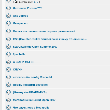
[
На страницу:
1
,
2
]
Латвия vs Россия ???
Ane vopros
Интересно
Gamex выставка компьютерных развлечений.
CSS (Counter-Strike: Source) ваше к нему отношение....
Sex Challenge Open Summer 2007
2pachella
А ВОТ И МЫ ))))))))))
СЛУХИ
хотелось бы config Venem'bI
Прошу конфиги девченок
(Greeny aka KBAPTuPKA)
Мегаполис на Rekrut Open 2007
Что случилось с Megapolis