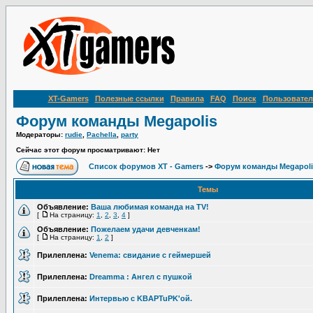
XT-Gamers
Полезные ссылки
Правила
FAQ
Поиск
Пользовател
Форум команды Megapolis
Модераторы:
rudie
,
Pachella
,
party
Сейчас этот форум просматривают: Нет
Список форумов XT - Gamers
->
Форум команды Megapoli
Темы
Объявление:
Ваша любимая команда на TV!
[
На страницу:
1
,
2
,
3
,
4
]
Объявление:
Пожелаем удачи девченкам!
[
На страницу:
1
,
2
]
Прилеплена:
Venema: свидание с геймершей
Прилеплена:
Dreamma : Ангел с пушкой
Прилеплена:
Интервью c KBAPTuPK'ой.