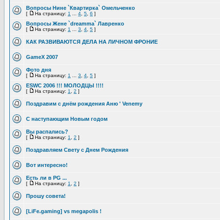
Вопросы Нине `Квартирка` Омельченко
[
На страницу:
1
...
4
,
5
,
6
]
Вопросы Жене `dreamma` Лавренко
[
На страницу:
1
...
3
,
4
,
5
]
КАК РАЗВИВАЮТСЯ ДЕЛА НА ЛИЧНОМ ФРОНИЕ
GameX 2007
Фото дня
[
На страницу:
1
...
3
,
4
,
5
]
ESWC 2006 !!! МОЛОДЦЫ !!!!
[
На страницу:
1
,
2
]
Поздравим с днём рождения Аню ' Venemy
С наступающим Новым годом
Вы распались?
[
На страницу:
1
,
2
]
Поздравляем Свету с Днем Рождения
Вот интересно!
Есть ли в PG ...
[
На страницу:
1
,
2
]
Прошу совета!
[LiFe.gaming] vs megapolis !