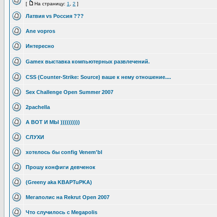
[
На страницу:
1
,
2
]
Латвия vs Россия ???
Ane vopros
Интересно
Gamex выставка компьютерных развлечений.
CSS (Counter-Strike: Source) ваше к нему отношение....
Sex Challenge Open Summer 2007
2pachella
А ВОТ И МЫ ))))))))))
СЛУХИ
хотелось бы config Venem'bI
Прошу конфиги девченок
(Greeny aka KBAPTuPKA)
Мегаполис на Rekrut Open 2007
Что случилось с Megapolis