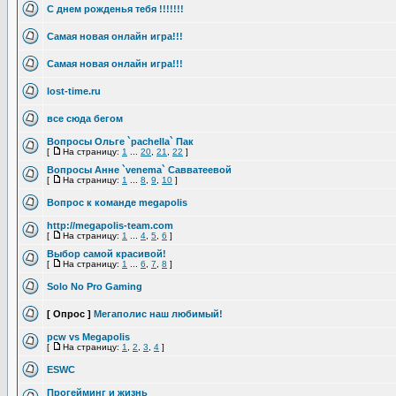
С днем рожденья тебя !!!!!!!
Самая новая онлайн игра!!!
Самая новая онлайн игра!!!
lost-time.ru
все сюда бегом
Вопросы Ольге `pachella` Пак
[
На страницу:
1
...
20
,
21
,
22
]
Вопросы Анне `venema` Савватеевой
[
На страницу:
1
...
8
,
9
,
10
]
Вопрос к команде megapolis
http://megapolis-team.com
[
На страницу:
1
...
4
,
5
,
6
]
Выбор самой красивой!
[
На страницу:
1
...
6
,
7
,
8
]
Solo No Pro Gaming
[ Опрос ]
Мегаполис наш любимый!
pcw vs Megapolis
[
На страницу:
1
,
2
,
3
,
4
]
ESWC
Прогейминг и жизнь