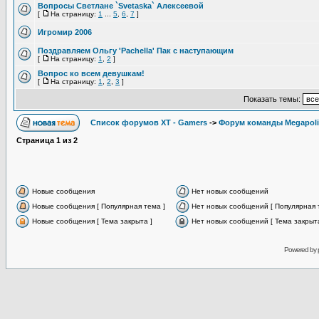
Вопросы Светлане `Svetaska` Алексеевой
[
На страницу:
1
...
5
,
6
,
7
]
Игромир 2006
Поздравляем Ольгу 'Pachella' Пак с наступающим
[
На страницу:
1
,
2
]
Вопрос ко всем девушкам!
[
На страницу:
1
,
2
,
3
]
Показать темы:
Список форумов XT - Gamers
->
Форум команды Megapoli
Страница
1
из
2
Новые сообщения
Нет новых сообщений
Новые сообщения [ Популярная тема ]
Нет новых сообщений [ Популярная 
Новые сообщения [ Тема закрыта ]
Нет новых сообщений [ Тема закрыта
Powered by