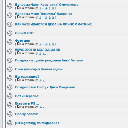
Вопросы Нине `Квартирка` Омельченко
[
На страницу:
1
...
4
,
5
,
6
]
Вопросы Жене `dreamma` Лавренко
[
На страницу:
1
...
3
,
4
,
5
]
КАК РАЗВИВАЮТСЯ ДЕЛА НА ЛИЧНОМ ФРОНИЕ
GameX 2007
Фото дня
[
На страницу:
1
...
3
,
4
,
5
]
ESWC 2006 !!! МОЛОДЦЫ !!!!
[
На страницу:
1
,
2
]
Поздравим с днём рождения Аню ' Venemy
С наступающим Новым годом
Вы распались?
[
На страницу:
1
,
2
]
Поздравляем Свету с Днем Рождения
Вот интересно!
Есть ли в PG ...
[
На страницу:
1
,
2
]
Прошу совета!
[LiFe.gaming] vs megapolis !