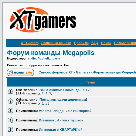
XT-Gamers
Полезные ссылки
Правила
FAQ
Поиск
Пользовател
Форум команды Megapolis
Модераторы:
rudie
,
Pachella
,
party
Сейчас этот форум просматривают: Нет
Список форумов XT - Gamers
->
Форум команды Megapoli
Темы
Объявление:
Ваша любимая команда на TV!
[
На страницу:
1
,
2
,
3
,
4
]
Объявление:
Пожелаем удачи девченкам!
[
На страницу:
1
,
2
]
Прилеплена:
Venema: свидание с геймершей
Прилеплена:
Dreamma : Ангел с пушкой
Прилеплена:
Интервью c KBAPTuPK'ой.