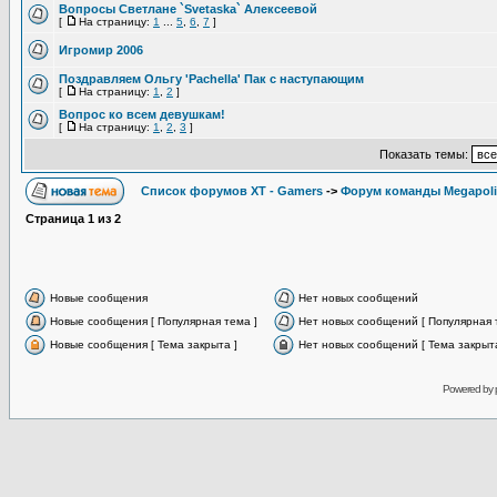
Вопросы Светлане `Svetaska` Алексеевой
[
На страницу:
1
...
5
,
6
,
7
]
Игромир 2006
Поздравляем Ольгу 'Pachella' Пак с наступающим
[
На страницу:
1
,
2
]
Вопрос ко всем девушкам!
[
На страницу:
1
,
2
,
3
]
Показать темы:
Список форумов XT - Gamers
->
Форум команды Megapoli
Страница
1
из
2
Новые сообщения
Нет новых сообщений
Новые сообщения [ Популярная тема ]
Нет новых сообщений [ Популярная 
Новые сообщения [ Тема закрыта ]
Нет новых сообщений [ Тема закрыта
Powered by