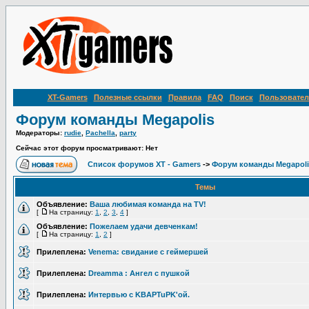
XT-Gamers
Полезные ссылки
Правила
FAQ
Поиск
Пользовател
Форум команды Megapolis
Модераторы:
rudie
,
Pachella
,
party
Сейчас этот форум просматривают: Нет
Список форумов XT - Gamers
->
Форум команды Megapoli
Темы
Объявление:
Ваша любимая команда на TV!
[
На страницу:
1
,
2
,
3
,
4
]
Объявление:
Пожелаем удачи девченкам!
[
На страницу:
1
,
2
]
Прилеплена:
Venema: свидание с геймершей
Прилеплена:
Dreamma : Ангел с пушкой
Прилеплена:
Интервью c KBAPTuPK'ой.