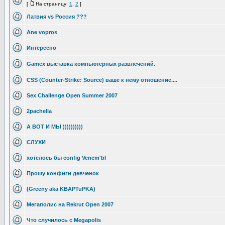
[
На страницу:
1
,
2
]
Латвия vs Россия ???
Ane vopros
Интересно
Gamex выставка компьютерных развлечений.
CSS (Counter-Strike: Source) ваше к нему отношение....
Sex Challenge Open Summer 2007
2pachella
А ВОТ И МЫ ))))))))))
СЛУХИ
хотелось бы config Venem'bI
Прошу конфиги девченок
(Greeny aka KBAPTuPKA)
Мегаполис на Rekrut Open 2007
Что случилось с Megapolis