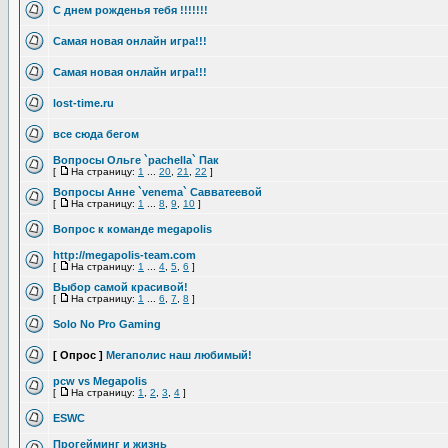
С днем рожденья тебя !!!!!!!
Самая новая онлайн игра!!!
Самая новая онлайн игра!!!
lost-time.ru
все сюда бегом
Вопросы Ольге `pachella` Пак
[
На страницу:
1
...
20
,
21
,
22
]
Вопросы Анне `venema` Савватеевой
[
На страницу:
1
...
8
,
9
,
10
]
Вопрос к команде megapolis
http://megapolis-team.com
[
На страницу:
1
...
4
,
5
,
6
]
Выбор самой красивой!
[
На страницу:
1
...
6
,
7
,
8
]
Solo No Pro Gaming
[ Опрос ]
Мегаполис наш любимый!
pcw vs Megapolis
[
На страницу:
1
,
2
,
3
,
4
]
ESWC
Прогейминг и жизнь