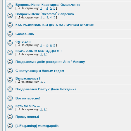
Вопросы Нине `Квартирка` Омельченко
[
На страницу:
1
...
4
,
5
,
6
]
Вопросы Жене `dreamma` Лавренко
[
На страницу:
1
...
3
,
4
,
5
]
КАК РАЗВИВАЮТСЯ ДЕЛА НА ЛИЧНОМ ФРОНИЕ
GameX 2007
Фото дня
[
На страницу:
1
...
3
,
4
,
5
]
ESWC 2006 !!! МОЛОДЦЫ !!!!
[
На страницу:
1
,
2
]
Поздравим с днём рождения Аню ' Venemy
С наступающим Новым годом
Вы распались?
[
На страницу:
1
,
2
]
Поздравляем Свету с Днем Рождения
Вот интересно!
Есть ли в PG ...
[
На страницу:
1
,
2
]
Прошу совета!
[LiFe.gaming] vs megapolis !