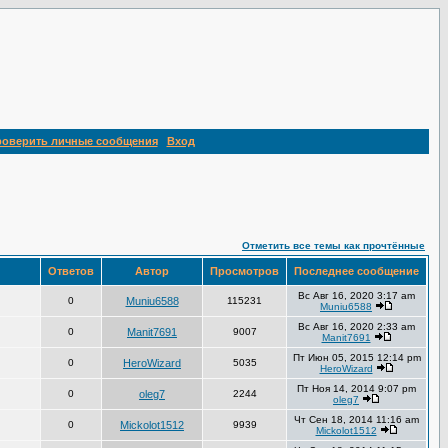
роверить личные сообщения
Вход
Отметить все темы как прочтённые
Ответов
Автор
Просмотров
Последнее сообщение
Вс Авг 16, 2020 3:17 am
0
Muniu6588
115231
Muniu6588
Вс Авг 16, 2020 2:33 am
0
Manit7691
9007
Manit7691
Пт Июн 05, 2015 12:14 pm
0
HeroWizard
5035
HeroWizard
Пт Ноя 14, 2014 9:07 pm
0
oleg7
2244
oleg7
Чт Сен 18, 2014 11:16 am
0
Mickolot1512
9939
Mickolot1512