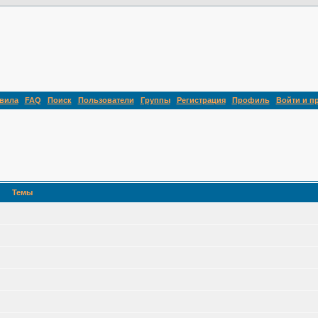
вила
FAQ
Поиск
Пользователи
Группы
Регистрация
Профиль
Войти и п
Темы