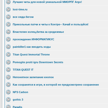
Лучшие читы для новой уникальной ММОРПГ Argo!
lost-time.ru
все сюда бегом
Прикольные патчи и читы к Контре-- Качай и пользуйся!
Властелин колец,битва за средиземье
прохождение ИНФОРМАТИКУС
painkiller1 как вводить коды
Titan Quest Immortal Throne
Pomogite proiti igru Downtown Secrets
TITAN QUEST IT
Непонятное залипание кнопок
Как сохранятся в игре, в которой не предусмотрено сохранение
NFS Carbon
gothic 3
Paradis