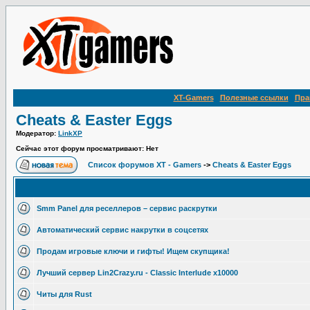
XT-Gamers
Полезные ссылки
Пра
Cheats & Easter Eggs
Модератор:
LinkXP
Сейчас этот форум просматривают: Нет
Список форумов XT - Gamers
->
Cheats & Easter Eggs
Smm Panel для реселлеров – сервис раскрутки
Автоматический сервис накрутки в соцсетях
Продам игровые ключи и гифты! Ищем скупщика!
Лучший сервер Lin2Crazy.ru - Classic Interlude х10000
Читы для Rust