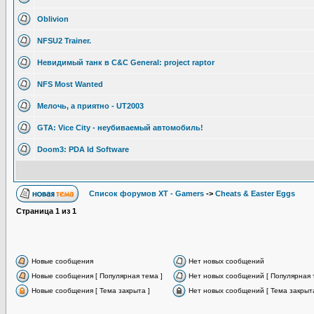
Oblivion
NFSU2 Trainer.
Невидимый танк в C&C General: project raptor
NFS Most Wanted
Мелочь, а приятно - UT2003
GTA: Vice City - неубиваемый автомобиль!
Doom3: PDA Id Software
Список форумов XT - Gamers
->
Cheats & Easter Eggs
Страница
1
из
1
Новые сообщения
Нет новых сообщений
Новые сообщения [ Популярная тема ]
Нет новых сообщений [ Популярная 
Новые сообщения [ Тема закрыта ]
Нет новых сообщений [ Тема закрыта