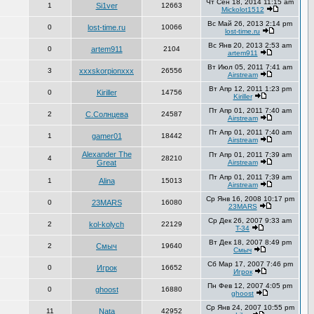
Чт Сен 18, 2014 11:15 am
1
Si1ver
12663
Mickolot1512
Вс Май 26, 2013 2:14 pm
0
lost-time.ru
10066
lost-time.ru
Вс Янв 20, 2013 2:53 am
0
artem911
2104
artem911
Вт Июл 05, 2011 7:41 am
3
xxxskorpionxxx
26556
Airstream
Вт Апр 12, 2011 1:23 pm
0
Kiriller
14756
Kiriller
Пт Апр 01, 2011 7:40 am
2
С.Солнцева
24587
Airstream
Пт Апр 01, 2011 7:40 am
1
gamer01
18442
Airstream
Alexander The
Пт Апр 01, 2011 7:39 am
4
28210
Great
Airstream
Пт Апр 01, 2011 7:39 am
1
Alina
15013
Airstream
Ср Янв 16, 2008 10:17 pm
0
23MARS
16080
23MARS
Ср Дек 26, 2007 9:33 am
2
kol-kolych
22129
T-34
Вт Дек 18, 2007 8:49 pm
2
Смыч
19640
Смыч
Сб Мар 17, 2007 7:46 pm
0
Игрок
16652
Игрок
Пн Фев 12, 2007 4:05 pm
0
ghoost
16880
ghoost
Ср Янв 24, 2007 10:55 pm
11
Nata
42952