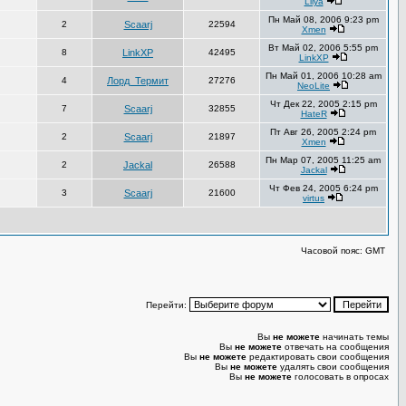
Lilya
Пн Май 08, 2006 9:23 pm
2
Scaarj
22594
Xmen
Вт Май 02, 2006 5:55 pm
8
LinkXP
42495
LinkXP
Пн Май 01, 2006 10:28 am
4
Лорд_Термит
27276
NeoLite
Чт Дек 22, 2005 2:15 pm
7
Scaarj
32855
HateR
Пт Авг 26, 2005 2:24 pm
2
Scaarj
21897
Xmen
Пн Мар 07, 2005 11:25 am
2
Jackal
26588
Jackal
Чт Фев 24, 2005 6:24 pm
3
Scaarj
21600
virtus
Часовой пояс: GMT
Перейти:
Вы
не можете
начинать темы
Вы
не можете
отвечать на сообщения
Вы
не можете
редактировать свои сообщения
Вы
не можете
удалять свои сообщения
Вы
не можете
голосовать в опросах