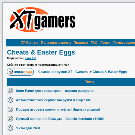
XT-Gamers
Полезные ссылки
Правила
FAQ
Поиск
Пользовател
Cheats & Easter Eggs
Модератор:
LinkXP
Сейчас этот форум просматривают: Нет
Список форумов XT - Gamers
->
Cheats & Easter Eggs
Темы
Smm Panel для реселлеров – сервис раскрутки
Автоматический сервис накрутки в соцсетях
Продам игровые ключи и гифты! Ищем скупщика!
Лучший сервер Lin2Crazy.ru - Classic Interlude х10000
Читы для Rust