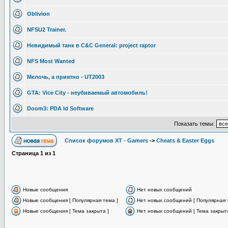
Oblivion
NFSU2 Trainer.
Невидимый танк в C&C General: project raptor
NFS Most Wanted
Мелочь, а приятно - UT2003
GTA: Vice City - неубиваемый автомобиль!
Doom3: PDA Id Software
Показать темы:
Список форумов XT - Gamers
->
Cheats & Easter Eggs
Страница
1
из
1
Новые сообщения
Нет новых сообщений
Новые сообщения [ Популярная тема ]
Нет новых сообщений [ Популярная 
Новые сообщения [ Тема закрыта ]
Нет новых сообщений [ Тема закрыта