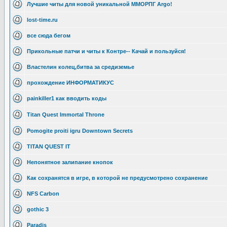
Лучшие читы для новой уникальной ММОРПГ Argo!
lost-time.ru
все сюда бегом
Прикольные патчи и читы к Контре-- Качай и пользуйся!
Властелин колец,битва за средиземье
прохождение ИНФОРМАТИКУС
painkiller1 как вводить коды
Titan Quest Immortal Throne
Pomogite proiti igru Downtown Secrets
TITAN QUEST IT
Непонятное залипание кнопок
Как сохранятся в игре, в которой не предусмотрено сохранение
NFS Carbon
gothic 3
Paradis