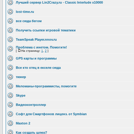
Лучший сервер Lin2Crazy.ru - Classic Interlude х10000
lost-time.ru
все сюда бегом
Получить ссылки игровой тематики
TeamSpeak Player.nnov.ru
Проблема с инетом. Помогите!
[
На страницу:
1
,
2
]
GPS карты и программы
Все кто отец в екселе сюда
тюнер
Меломаны-программисты, помогите
Skype
Видеоконтроллер
Софт для Смартфонов лиценз. от Symbian
Maxton 2
Как создать шлюз?