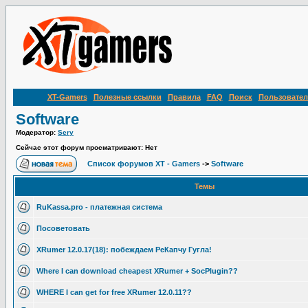
XT-Gamers
Полезные ссылки
Правила
FAQ
Поиск
Пользовател
Software
Модератор:
Sery
Сейчас этот форум просматривают: Нет
Список форумов XT - Gamers
->
Software
Темы
RuKassa.pro - платежная система
Посоветовать
XRumer 12.0.17(18): побеждаем РеКапчу Гугла!
Where I can download cheapest XRumer + SocPlugin??
WHERE I can get for free XRumer 12.0.11??