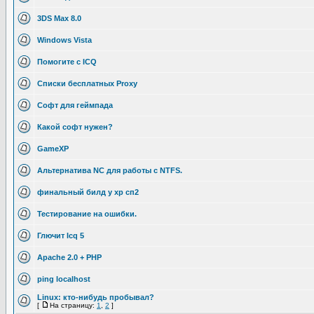
3DS Max 8.0
Windows Vista
Помогите с ICQ
Списки бесплатных Proxy
Софт для геймпада
Какой софт нужен?
GameXP
Альтернатива NC для работы с NTFS.
финальный билд у хр сп2
Тестирование на ошибки.
Глючит Icq 5
Apache 2.0 + PHP
ping localhost
Linux: кто-нибудь пробывал?
[
На страницу:
1
,
2
]