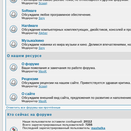
Модератор
Scaarj
Software
Обсуждаем любое программное обеспечение.
Модератор
Sery
Hardware
Обсуждение компьютерных комплектующих, джойстиков, консолей и про
Модератор
Alpher
Музыка/кино
Обсуждаем новинки из мира музыки и кино. Делимся впечатлениями, н
Модератор
Sery
О нашем ресурсе
О форуме
Ваши пожелания и замечания по работе форума.
Модератор
MaxiK
Рецензии
Обсуждаем рецензии на нашем сайте. Приветствуется здравая критика.
Модератор
Scaarj
О сайте
Обсуждаем внешний вид сайта, предложения по развитию и наполнению
Модератор
MaxiK
Отметить все форумы как прочтённые
Кто сейчас на форуме
Наши пользователи оставили сообщений:
20112
Всего зарегистрированных пользователей:
7255
Последний зарегистрированный пользователь:
mashalka