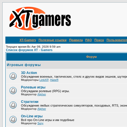
XT-Gamers
Полезные ссылки
Правила
FAQ
Поиск
Пользовател
Текущее время Вс Авг 09, 2026 9:59 am
Список форумов XT - Gamers
Форум
Игровые форумы
3D Action
Обсуждение военных, тактических, стелс и других видов экшнов, шутер
Модераторы
LinkXP
,
HateR
Ролевые игры
Обсуждаем ролевые (RPG) игры.
Модератор
Alpher
Стратегии
Обсуждение любых стратегических симуляторов, походовых, RTS, эконо
Модератор
Alpher
On-Line игры
Всё про On-Line игры и им подобные
Модератор
Sery