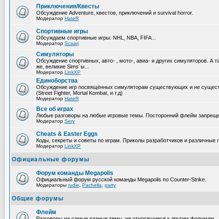
Приключения/Квесты
Обсуждение Adventure, квестов, приключений и survival horror.
Модератор
HateR
Спортивные игры
Обсуждаем спортивные игры: NHL, NBA, FIFA...
Модератор
Scaarj
Симуляторы
Обсуждение спортивных, авто- , мото-, авиа- и других симуляторов. А т
же, великие Sims`ы...
Модератор
LinkXP
Единоборства
Обсуждение игр посвящённых симуляторам существующих и не сущес
(Street Fighter, Mortal Kombat, и.т.д)
Модератор
HateR
Все об играх
Любые разговоры на любые игровые темы. Посторонний флейм запреще
Модератор
Sery
Cheats & Easter Eggs
Коды, секреты и советы по играм. Приколы разработчиков и различные 
Модератор
LinkXP
Официальные форумы
Форум команды Megapolis
Официальный форум русской команды Megapolis по Counter-Strike.
Модераторы
rudie
,
Pachella
,
party
Общие форумы
Флейм
Разговоры на самые разные темы, не относящиеся к другим форумам.